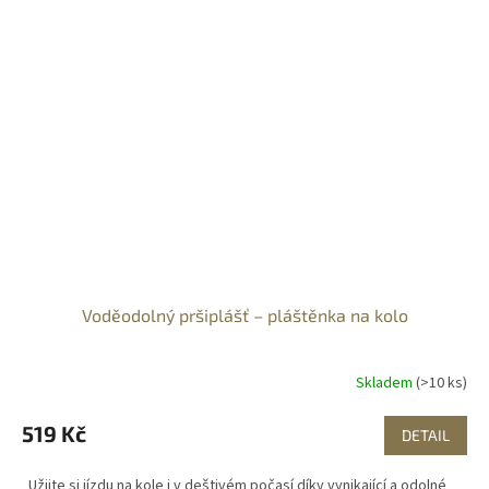
Voděodolný pršiplášť – pláštěnka na kolo
Skladem
(>10 ks)
519 Kč
DETAIL
Užijte si jízdu na kole i v deštivém počasí díky vynikající a odolné