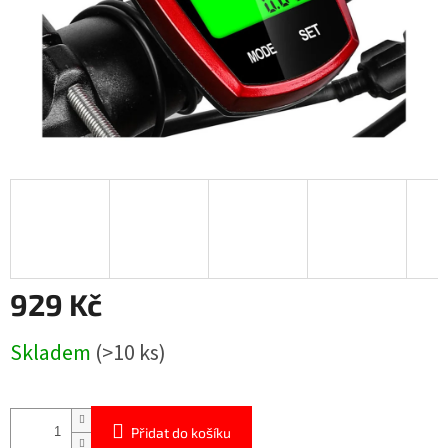
929 Kč
Měrná
Skladem
(>10 ks)
cena:
Přidat do košíku