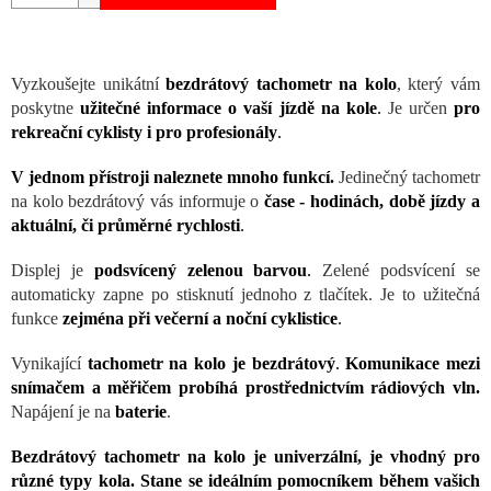
Vyzkoušejte unikátní
bezdrátový tachometr na kolo
, který vám
poskytne
užitečné informace o vaší jízdě na kole
.
Je určen
pro
rekreační cyklisty i pro profesionály
.
V jednom přístroji naleznete mnoho funkcí.
Jedinečný tachometr
na kolo bezdrátový vás informuje o
čase - hodinách, době jízdy a
aktuální, či průměrné rychlosti
.
Displej je
podsvícený zelenou barvou
.
Zelené podsvícení se
automaticky zapne po stisknutí jednoho z tlačítek. Je to užitečná
funkce
zejména při večerní a noční cyklistice
.
Vynikající
tachometr na kolo je bezdrátový
.
Komunikace mezi
snímačem a měřičem probíhá prostřednictvím rádiových vln.
Napájení je na
baterie
.
Bezdrátový tachometr na kolo je univerzální, je vhodný pro
různé typy kola. Stane se ideálním pomocníkem během vašich