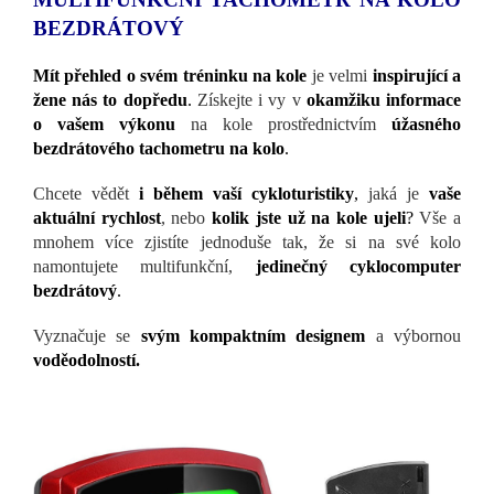
BEZDRÁTOVÝ
Mít přehled o svém tréninku na kole
je velmi
inspirující a
žene nás to dopředu
.
Získejte i vy v
okamžiku informace
o vašem výkonu
na kole prostřednictvím
úžasného
bezdrátového tachometru na kolo
.
Chcete vědět
i během vaší cykloturistiky
,
jaká je
vaše
aktuální rychlost
, nebo
kolik jste už na kole ujeli
?
Vše a
mnohem více zjistíte jednoduše tak, že si na své kolo
namontujete multifunkční,
jedinečný cyklocomputer
bezdrátový
.
Vyznačuje se
svým kompaktním designem
a výbornou
voděodolností.