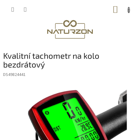
Přejít
NÁKUP
na
obsah
KOŠÍK
Kvalitní tachometr na kolo
bezdrátový
DS49824441