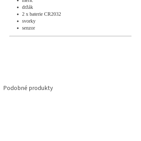
měřič
držák
2 x baterie CR2032
svorky
senzor