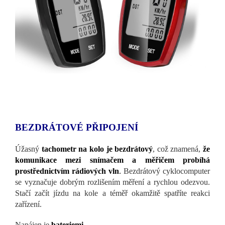
BEZDRÁTOVÉ PŘIPOJENÍ
Úžasný
tachometr na kolo je bezdrátový
, což znamená,
že
komunikace mezi snímačem a měřičem probíhá
prostřednictvím rádiových vln
.
Bezdrátový cyklocomputer
se vyznačuje dobrým rozlišením měření a rychlou odezvou.
Stačí začít jízdu na kole a téměř okamžitě spatříte reakci
zařízení.
Napájen je
bateriemi
.