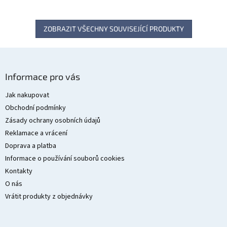
ZOBRAZIT VŠECHNY SOUVISEJÍCÍ PRODUKTY
Z
á
Informace pro vás
p
a
Jak nakupovat
t
Obchodní podmínky
í
Zásady ochrany osobních údajů
Reklamace a vrácení
Doprava a platba
Informace o používání souborů cookies
Kontakty
O nás
Vrátit produkty z objednávky