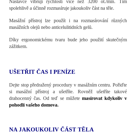
Nástavce vibrují rychlostí více než 3200 ot./min. Tím
spolehlivě a účinně rozmasíruje jakoukoliv část na těle.
Masážní přístroj lze použít i na rozmasírování různých
masážních olejů nebo anticelulitidních gelů.
Díky ergonomickému tvaru bude jeho použití skutečným
zážitkem.
UŠETŘIT ČAS I PENÍZE
Dejte stop předražený procedury v masážním centru. Pořiďte
si masážní přístroj a ušetříte. Rovněž ušetříte takové
drahocenný čas. Od teď se můžete
masírovat kdykoliv v
pohodlí vašeho domova
.
NA JAKOUKOLIV ČÁST TĚLA