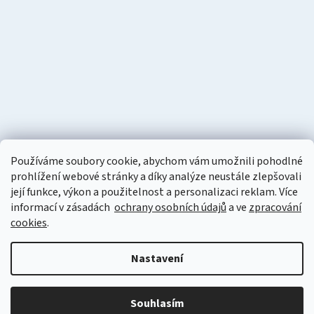
Používáme soubory cookie, abychom vám umožnili pohodlné
prohlížení webové stránky a díky analýze neustále zlepšovali
její funkce, výkon a použitelnost a personalizaci reklam. Více
informací v zásadách
ochrany osobních údajů
a ve
zpracování
cookies
.
Vytvořil Shoptet
Nastavení
Copyright 2026
Naturzon.cz
. Všechna práva vyhrazena.
Upravit
nastavení cookies
Souhlasím