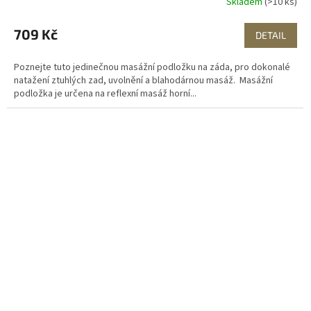
Skladem
(>10 ks)
709 Kč
DETAIL
Poznejte tuto jedinečnou masážní podložku na záda, pro dokonalé
natažení ztuhlých zad, uvolnění a blahodárnou masáž. Masážní
podložka je určena na reflexní masáž horní...