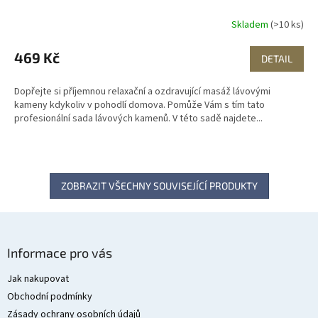
Skladem
(>10 ks)
469 Kč
DETAIL
Dopřejte si příjemnou relaxační a ozdravující masáž lávovými
kameny kdykoliv v pohodlí domova. Pomůže Vám s tím tato
profesionální sada lávových kamenů. V této sadě najdete...
ZOBRAZIT VŠECHNY SOUVISEJÍCÍ PRODUKTY
Z
á
Informace pro vás
p
a
Jak nakupovat
t
Obchodní podmínky
í
Zásady ochrany osobních údajů