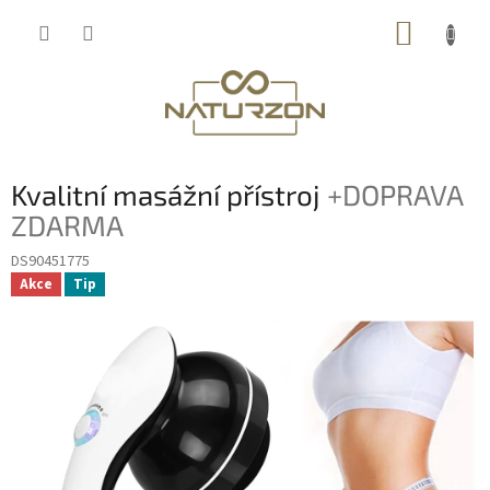
Přejít
NÁKUP
na
obsah
KOŠÍK
Kvalitní masážní přístroj
+DOPRAVA
ZDARMA
DS90451775
Akce
Tip