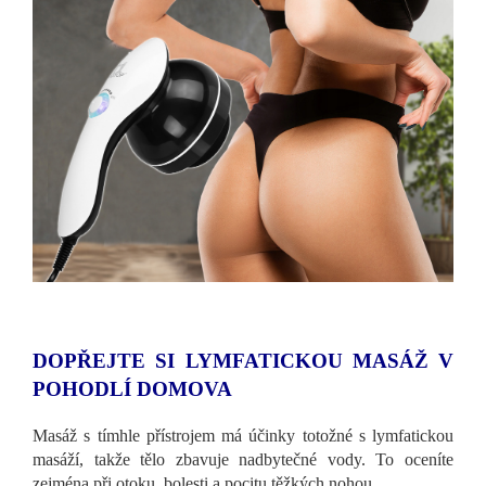
DOPŘEJTE SI LYMFATICKOU MASÁŽ V
POHODLÍ DOMOVA
Masáž s tímhle přístrojem má účinky totožné s lymfatickou
masáží, takže tělo zbavuje nadbytečné vody.
To oceníte
zejména při otoku, bolesti a pocitu těžkých nohou.