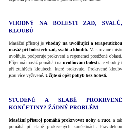
VHODNÝ NA BOLESTI ZAD, SVALŮ,
KLOUBŮ
Masážní přístroj je
vhodný na uvolňující a terapeutickou
masáž
při bolestech zad, svalů a kloubů
.
Masírované místo
uvolňuje, podporuje prokrvení a regeneraci postižené oblasti.
Příjemná masáž pomáhá i na
uvolňování bolesti
.
Je vhodný i
při ztuhlých kloubech, které prokrvuje. Prokrvené klouby
jsou více vyživené.
Užijte si opět pohyb bez bolesti.
STUDENÉ A SLABĚ PROKRVENÉ
KONČETINY? ŽÁDNÝ PROBLÉM
Masážní přístroj pomáhá prokrvovat nohy a ruce
, a tak
pomáhá při slabě prokrvených končetinách. Pravidelnou