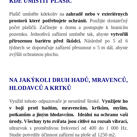
KDE UMÍSTIT PLAŠIČ
Plašič umístěte kdekoliv na
zahradě nebo v exteriérnych
prostorů které potřebujete ochránit.
Použijte dostatečný
počet plašičů. Začínejte u domu a postupujte k hranicím
pozemku. Jednotlivá zařízení umístěte tak, abyste
vytvořili
přirozenou bariéru před škůdci.
Následně po 5 až 6
týdnech se doporučuje zařízení přesunout o 5 m dál, abyste
zvýšili ochrannou plochu.
NA JAKÝKOLI DRUH HADŮ, MRAVENCŮ,
HLODAVCŮ A KRTKŮ
Využití tohoto odpuzovače je nesmírně široké.
Využijete ho
v boji proti hadům, mravencům, krtkům, myším,
potkanům a jiným hlodavcům. Ideální na ochranu vaší
úrody. Všechny tyto zvířata jsou citlivé na rozsah vibraci,
ultrazvuk s proměnlivou frekvencí od 400 do 1 000 Hz.
Studie potvrdily účinnost zařízení na ploše až 1250 m2.