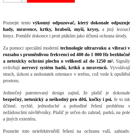
Poznejte tento
výkonný odpuzovač, který dokonale odpuzuje
hady, mravence, krtky, hraboši, myši, krysy,
a jiný lezoucí
hmyz. Pomůže dokonce i proti ptákům jako účinná ochrana úrody.
Za pomoci speciální moderní
technologie ultrazvuku a vibrací v
rozsahu s proměnlivou frekvencí od 400 do 1 000 Hz bezhlučně
a netoxicky ochrání plochu o velikosti až do 1250 m².
Signály
ovlivňují
nervový systém hadů, krtků a mravenců.
Vyvolávají
strach, úzkost a nedostatek orientace v terénu, což vede k opuštění
prostoru.
Jedinečný patentovaný design zajistí, že plašič je dokonale
bezpečný, netoxický a neškodný pro děti, kočky i psi.
Je to tak
účinné, rychlé, jednoduché a pohodlné řešení problému s
nežádoucími návštěvníky. Plašič je určen do zahrad, parků, na pole
a jiných exteriéru.
Poznejte toto nejefektivnější řešení na ochranu vaší, zahrady.