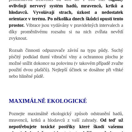
ovlivňují nervový systém hadů, mravenců, krtků a
hlodavců. Vyvolávají strach, úzkost a nedostatek
orientace v terénu. Po několika dnech škůdci opustí tento
prostor.
Vibrace jsou vydávány v pravidelných intervalech a
díky proměnlivému rozsahu si na nich zvířata nevědí
zvyknout.
Rozsah činnosti odpuzovače závisí na typu půdy. Suchý
písčitý podklad tlumí vibrační vlny a ochrannou plochu je
možné snížit dokonce na polovinu (v takovém případě zvažte
použití dvou plašičů). Nejlepší účinek se dosáhne při vlhké
nebo hliněné půdě.
MAXIMÁLNĚ EKOLOGICKÉ
Poznejte maximálně ekologický způsob odstranění hadů,
mravenců, krtků a hlodavců z vaší zahrady.
Od teď už
nepotřebujete toxické postřiky které škodí vašemu