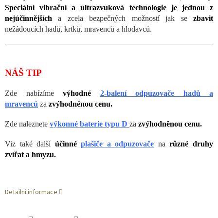
Speciální vibrační a ultrazvuková technologie je jednou z
nejúčinnějších
a zcela bezpečných možností jak se
zbavit
nežádoucích hadů, krtků, mravenců a hlodavců.
NÁŠ TIP
Zde nabízíme
výhodné
2-balení odpuzovače hadů a
mravenců
za
zvýhodněnou cenu.
Zde naleznete
výkonné baterie typu D
za
zvýhodněnou cenu.
Viz také další
účinné
plašiče a odpuzovače
na
různé druhy
zvířat a hmyzu.
Detailní informace