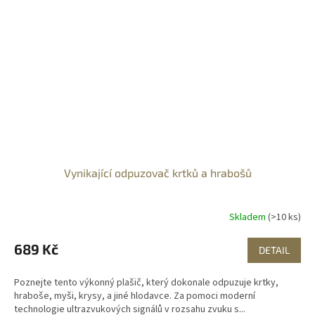
Vynikající odpuzovač krtků a hrabošů
Skladem
(>10 ks)
689 Kč
DETAIL
Poznejte tento výkonný plašič, který dokonale odpuzuje krtky,
hraboše, myši, krysy, a jiné hlodavce. Za pomoci moderní
technologie ultrazvukových signálů v rozsahu zvuku s...