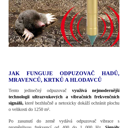
JAK FUNGUJE ODPUZOVAČ HADŮ,
MRAVENCŮ, KRTKŮ A HLODAVCŮ
Tento jedinečný odpuzovač
využívá nejmodernější
technologii ultrazvukových a vibračních frekvenčních
signálů,
které bezhlučně a netoxicky dokáží ochránit plochu
o velikosti do 1250 m².
Po zasunutí do země vydává odpuzovač vibrace s
proměnlivou frekvencí od 400 do 1 000 Hz.
Signály