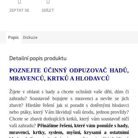
ZEPTAT SE
SDÍLET
Popis
Diskuze
Detailní popis produktu
POZNEJTE ÚČINNÝ ODPUZOVAČ HADŮ,
MRAVENCŮ, KRTKŮ A HLODAVCŮ
Žijete v oblasti s hady a chcete ochránit vaše děti, dům či
zahradu? Soustavně bojujete s mravenci a nevíte se jich
zbavit? Hledáte řešení jak si poradit s dotěrnými hlodavci
nebo ptáky, který Vám likvidují vaši úrodu, jednou provždy?
Chcete se zbavit dotírajících krtků, který vám soustavně ničí
vaši zahradu?
Přinášíme řešení, které vám pomůže s hady,
mravenci, krtky, syslem, myšmi, krysami a ostatními