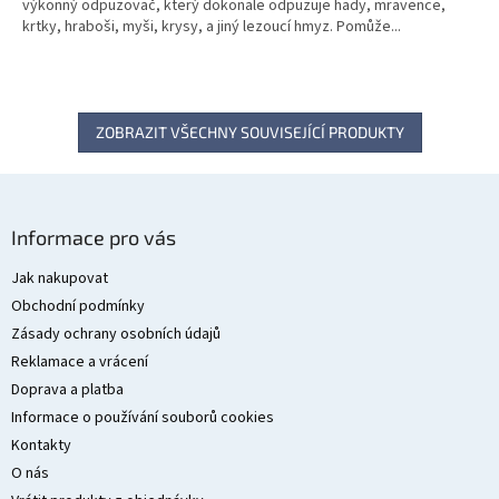
výkonný odpuzovač, který dokonale odpuzuje hady, mravence,
krtky, hraboši, myši, krysy, a jiný lezoucí hmyz. Pomůže...
ZOBRAZIT VŠECHNY SOUVISEJÍCÍ PRODUKTY
Z
á
Informace pro vás
p
a
Jak nakupovat
t
Obchodní podmínky
í
Zásady ochrany osobních údajů
Reklamace a vrácení
Doprava a platba
Informace o používání souborů cookies
Kontakty
O nás