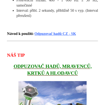
Frekvenční rozsah: 400 - 1 000 Hz ± 50 Hz,
samočinné
Interval: přibl. 2 sekundy, přibližně 50 s vyp. (Interval
přerušení)
Návod k použití:
Odpuzovač hadů CZ - SK
NÁŠ TIP
ODPUZOVAČ HADŮ, MRAVENCŮ,
KRTKŮ A HLODAVCŮ