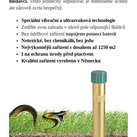
hlodavci.
Tento jedinečný odpuzovač je mimořádně účinný
ale zároveň zcela bezpečný.
Speciální vibrační a ultrazvuková technologie
Změňte svou zahradu v silové pole odpuzující škůdců
Bez údržbové zařízení
napájeno pomocí baterií
Netoxické, bez chemikálií, bez jedu
Nejvýkonnější zařízení s dosahem až 1250 m2
I na ochranu úrody před ptactvem
Kvalitní zařízení vyrobeno v Německu