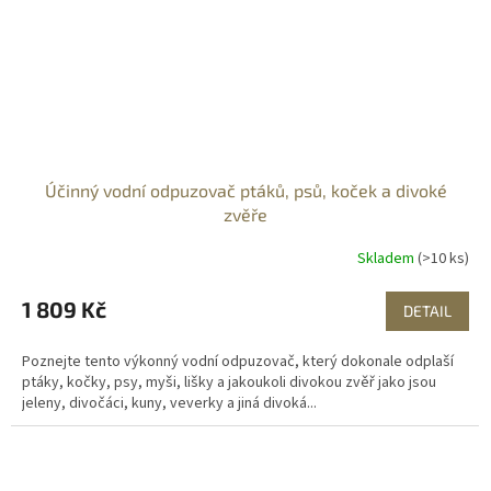
Účinný vodní odpuzovač ptáků, psů, koček a divoké
zvěře
Skladem
(>10 ks)
1 809 Kč
DETAIL
Poznejte tento výkonný vodní odpuzovač, který dokonale odplaší
ptáky, kočky, psy, myši, lišky a jakoukoli divokou zvěř jako jsou
jeleny, divočáci, kuny, veverky a jiná divoká...