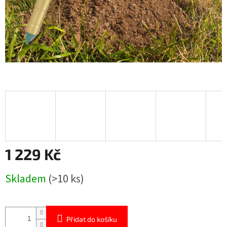
1 229 Kč
Měrná
Skladem
(>10 ks)
cena:
Přidat do košíku