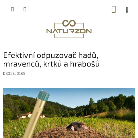
Přejít
NÁKUP
na
obsah
KOŠÍK
Efektivní odpuzovač hadů,
mravenců, krtků a hrabošů
DS31850169