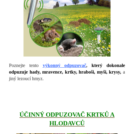
Poznejte tento
výkonný odpuzovač
,
který dokonale
odpuzuje hady, mravence, krtky, hraboši, myši, krysy,
a
jiný lezoucí hmyz.
ÚČINNÝ ODPUZOVAČ KRTKŮ A
HLODAVCŮ