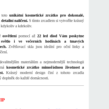
e toto
unikátní kosmetické zrcátko pro dokonalé,
 detailní nalíčení.
S tímto zrcadlem si vytvoříte krásný
kdykoliv a kdekoliv.
né
osvětlení
pomocí až
22 led diod Vám poskytne
í světlo i ve večerních hodinách a tmavých
ech.
Zvětšovací skla jsou ideální pro oční linky a
íčení.
kvalitnějším materiálům a nejmodernější technologii
 má
kosmetické zrcátko mimořádnou životnost a
st.
Krásný moderní design činí z tohoto zrcadla
ý doplněk do každé domácnosti.
IP