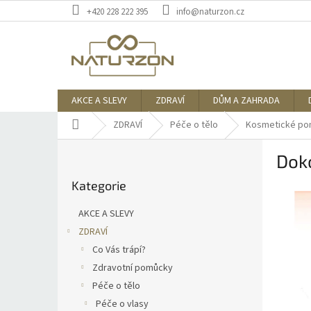
Přejít
+420 228 222 395
info@naturzon.cz
na
obsah
AKCE A SLEVY
ZDRAVÍ
DŮM A ZAHRADA
Domů
ZDRAVÍ
Péče o tělo
Kosmetické po
P
Dok
o
Přeskočit
s
Kategorie
kategorie
t
r
AKCE A SLEVY
a
ZDRAVÍ
n
Co Vás trápí?
n
í
Zdravotní pomůcky
p
Péče o tělo
a
Péče o vlasy