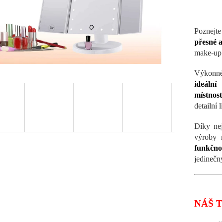
Poznejt
přesné a
make-up 
Výkon
ideáln
místnost
detailní l
Díky nej
výroby
funkčno
jedinečn
NÁŠ T