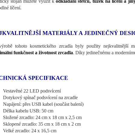
tický stojan můžete využít k
odkládání štětců, tužek na líčení a ji
dlné líčení.
JKVALITNĚJŠÍ MATERIÁLY A JEDINEČNÝ DESI
výrobě tohoto kosmetického zrcadla byly použity nejkvalitnější m
mální funkčnost a životnost zrcadla
. Díky jedinečnému a modernímu
CHNICKÁ SPECIFIKACE
Vestavěné 22 LED podsvícení
Dotykový spínač podsvícení na zrcadle
Napájení: přes USB kabel (součást balení)
Délka kabelu USB: 50 cm
Složené zrcadlo: 24 cm x 18 cm x 2,5 cm
Sklopené zrcadlo: 35 cm x 18 cm x 2 cm
Velké zrcadlo: 24 x 16,5 cm