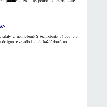
ných pomůcek.
Praktický pomocník pro dokonalé a
GN
ateriály a nejmodernější technologie výroby pro
 designu se zrcadlo hodí do každé domácnosti.