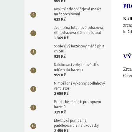
909 Kč
PR
Kvalitní celoobličejová maska
na šnorchlování
K di
629 Kč
zrca
Jedinečná fotbalová odrazová
každ
síť - odrazová stěna na fotbal
1 369 Kč
Spolehlivý bazénový měřič ph a
chlóru
VÝ
929 Kč
Nafukovací volejbalová síť s
Zrca
míčem do bazénu
959 Kč
Ocen
Mimořádně výkonný podlahový
ventilátor
2 059 Kč
Praktické náplasti pro opravu
bazénů
329 Kč
Elektrická pumpa na
paddleboard a nafukovačky
2 459 Kč