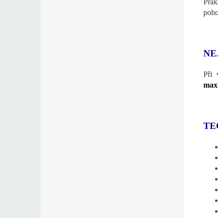
Prak
poho
NE
Při 
maxi
TE