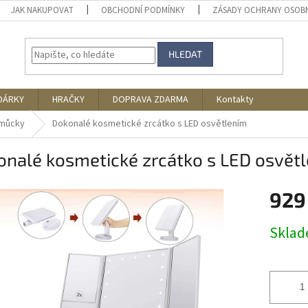
JAK NAKUPOVAT
OBCHODNÍ PODMÍNKY
ZÁSADY OCHRANY OSOB
HLEDAT
DÁRKY
HRAČKY
DOPRAVA ZDARMA
Kontakty
můcky
Dokonalé kosmetické zrcátko s LED osvětlením
onalé kosmetické zrcátko s LED osvět
929
Měrná
Skla
cena: