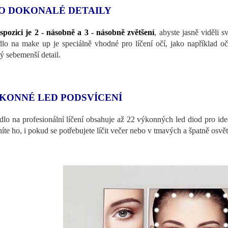
O DOKONALÉ DETAILY
spozici je 2 - násobně a 3 - násobně zvětšení
, abyste jasně viděli s
dlo na make up je speciálně vhodné pro líčení očí, jako například o
ý sebemenší detail.
KONNÉ LED PODSVÍCENÍ
dlo na profesionální líčení obsahuje až 22 výkonných led diod pro ideáln
íte ho, i pokud se potřebujete líčit večer nebo v tmavých a špatně osvě