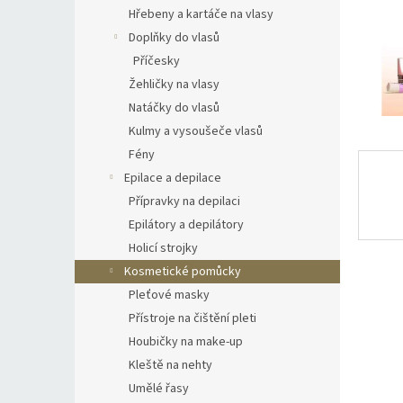
n
Hřebeny a kartáče na vlasy
e
Doplňky do vlasů
l
Příčesky
Žehličky na vlasy
Natáčky do vlasů
Kulmy a vysoušeče vlasů
Fény
Epilace a depilace
Přípravky na depilaci
Epilátory a depilátory
Holicí strojky
Kosmetické pomůcky
Pleťové masky
Přístroje na čištění pleti
Houbičky na make-up
Kleště na nehty
Umělé řasy