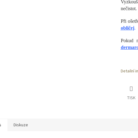
Vyzkouše
nečistot.
Při ošet
obličej
.
Pokud 
dermarol
Detailní 
TISK
s
Diskuze