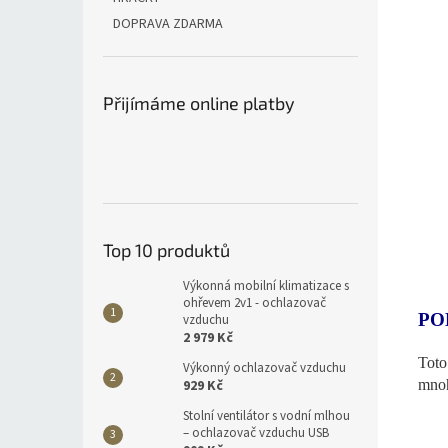
DOPRAVA ZDARMA
Přijímáme online platby
Top 10 produktů
Výkonná mobilní klimatizace s
ohřevem 2v1 - ochlazovač
PO
vzduchu
2 979 Kč
Toto
Výkonný ochlazovač vzduchu
929 Kč
mnoh
Stolní ventilátor s vodní mlhou
– ochlazovač vzduchu USB