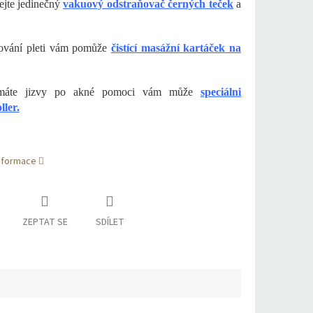
jte jedinečný
vakuový odstraňovač černých teček
a
řování pleti vám pomůže
čistící masážní kartáček na
máte jizvy po akné pomoci vám může
speciálni
ler.
informace
ZEPTAT SE
SDÍLET