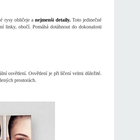
vé rysy obličeje a
nejmenší detaily.
Toto jedinečné
ční linky, obočí. Pomáhá dotáhnout do dokonalosti
í osvětlení. Osvětlení je při líčení velmi důležité.
tlených prostorách.