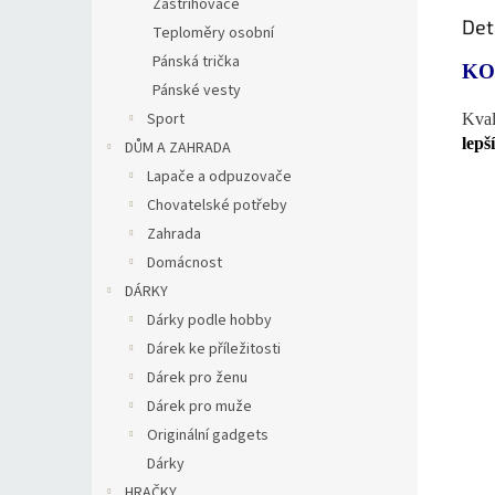
Zastřihovače
Det
Teploměry osobní
Pánská trička
KO
Pánské vesty
Sport
Kval
lepš
DŮM A ZAHRADA
Lapače a odpuzovače
Chovatelské potřeby
Zahrada
Domácnost
DÁRKY
Dárky podle hobby
Dárek ke příležitosti
Dárek pro ženu
Dárek pro muže
Originální gadgets
Dárky
HRAČKY