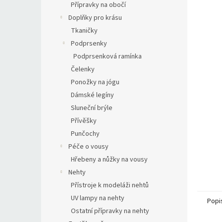
Přípravky na obočí
Doplňky pro krásu
Tkaničky
Podprsenky
Podprsenková ramínka
Čelenky
Ponožky na jógu
Dámské legíny
Sluneční brýle
Přívěšky
Punčochy
Péče o vousy
Hřebeny a nůžky na vousy
Nehty
Přístroje k modeláži nehtů
UV lampy na nehty
Popi
Ostatní přípravky na nehty