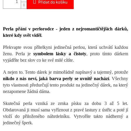
Přidat do košíku
Perla přání v perlorodce - jeden z nejromantičtějších dárků,
které kdy svět viděl
.
Překvapte svou přítelkyni jedinečná perlou, která uchvátí každou
ženu. Perla je
symbolem lásky a čistoty
, proto tímto dárkem
vyjádříte bez slov co ke své milé cítíte.
A nejen to. Tento dárek je mimořádně napínavý a tajemný, protože
nikdo z nás neví, jaká barva perly se uvnitř nachází
. Všechny
tyto vlastnosti předurčují tento produkt na jedinečný dárek, na který
nezapomene žádná dáma.
Skutečná perla vzniká ze zrnka písku za dobu 3 až 5 let.
Obdarovaná ji musí sama vyříznout z pravé lastury z ústřic a poté jí
vloží do přiloženého náhrdelníku. Vytvoříte takto nádherný a
jedinečný šperk.