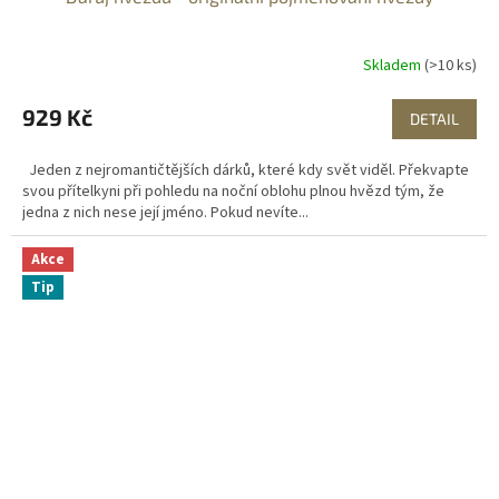
Skladem
(>10 ks)
929 Kč
DETAIL
Jeden z nejromantičtějších dárků, které kdy svět viděl. Překvapte
svou přítelkyni při pohledu na noční oblohu plnou hvězd tým, že
jedna z nich nese její jméno. Pokud nevíte...
Akce
Tip