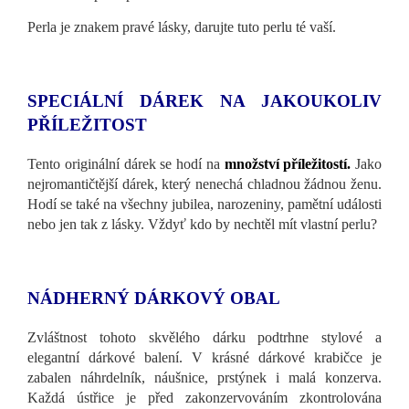
Perla je znakem pravé lásky, darujte tuto perlu té vaší.
SPECIÁLNÍ DÁREK NA JAKOUKOLIV
PŘÍLEŽITOST
Tento originální dárek se hodí na
množství příležitostí
.
Jako
nejromantičtější dárek, který nenechá chladnou žádnou ženu.
Hodí se také na všechny jubilea, narozeniny, pamětní události
nebo jen tak z lásky. Vždyť kdo by nechtěl mít vlastní perlu?
NÁDHERNÝ DÁRKOVÝ OBAL
Zvláštnost tohoto skvělého dárku podtrhne stylové a
elegantní dárkové balení. V krásné dárkové krabičce je
zabalen náhrdelník, náušnice, prstýnek i malá konzerva.
Každá ústřice je před zakonzervováním zkontrolována