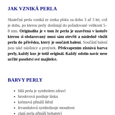
JAK VZNIKÁ PERLA
Skutečná perla vzniká ze zrnka písku za dobu 3 až 5 let, což
je doba, po kterou perly dorůstají do požadované velikosti 5–
8 mm.
Originalita je v tom že perla je uzavřená v lastuře
kterou si obdarovaný musí sám otevřít a následně vložit
perlu do přívěsku, který je součástí balení
.
Součástí balení
jsou také náušnice a prstýnek.
Překvapením zůstává barva
perly, každý kus je totiž originál. Každý odstín navíc nese
určité poselství své majitelce.
BARVY PERLY
bílá perla je symbolem zdraví
broskvová posiluje lásku
krémová přináší štěstí
levandulová symbolizuje moudrost
zlatá perla přináší bohatství