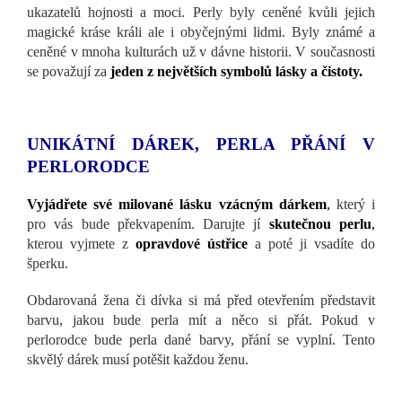
ukazatelů hojnosti a moci. Perly byly ceněné kvůli jejich
magické kráse králi ale i obyčejnými lidmi. Byly známé a
ceněné v mnoha kulturách už v dávne historii. V současnosti
se považují za
jeden z
n
ejvětších symbolů lásky a čistoty.
UNIKÁTNÍ DÁREK, PERLA PŘÁNÍ V
PERLORODCE
Vyjádřete své milované lásku vzácným dárkem
,
který i
pro vás bude překvapením. Darujte jí
skutečnou perlu
,
kterou vyjmete z
opravdové ústřice
a poté ji vsadíte do
šperku.
Obdarovaná žena či dívka si má před otevřením představit
barvu, jakou bude perla mít a něco si přát. Pokud v
perlorodce bude perla dané barvy, přání se vyplní. Tento
skvělý dárek musí potěšit každou ženu.