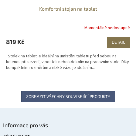
Komfortní stojan na tablet
Momentálně nedostupné
819 Kč
DETAIL
Stolek na tablet je ideální na umístění tabletu před sebou na
kolenou při sezení, v posteli nebo kdekoliv na pracovním stole. Díky
kompaktním rozměrům a nízké váze je ideálním...
ZOBRAZIT VŠECHNY SOUVISEJÍCÍ PRODUKTY
Z
á
Informace pro vás
p