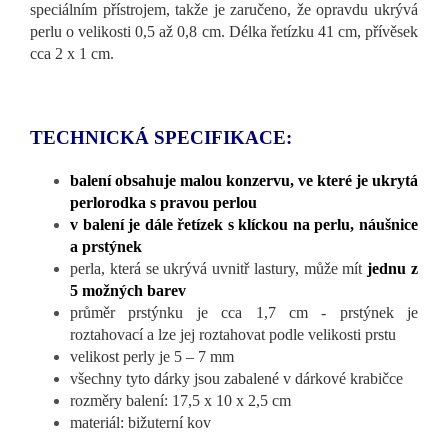
speciálním přístrojem, takže je zaručeno, že opravdu ukrývá
perlu o velikosti 0,5 až 0,8 cm. Délka řetízku 41 cm, přívěsek
cca 2 x 1 cm.
TECHNICKÁ SPECIFIKACE:
balení obsahuje malou konzervu, ve které je ukrytá
perlorodka s pravou perlou
v balení je dále řetízek s klíckou na perlu, náušnice
a prstýnek
perla, která se ukrývá uvnitř lastury, může mít
jednu z
5 možných barev
průměr prstýnku je cca 1,7 cm - prstýnek je
roztahovací a lze jej roztahovat podle velikosti prstu
velikost perly je 5 – 7 mm
všechny tyto dárky jsou zabalené v dárkové krabičce
rozměry balení: 17,5 x 10 x 2,5 cm
materiál: bižuterní kov