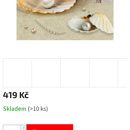
419 Kč
Měrná
Skladem
(>10 ks)
cena: