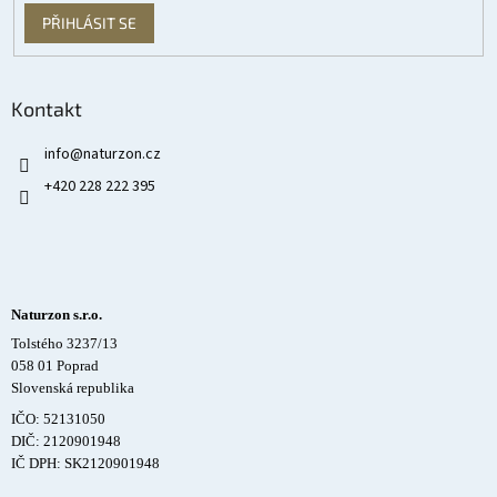
PŘIHLÁSIT SE
Kontakt
info
@
naturzon.cz
+420 228 222 395
Naturzon s.r.o.
Tolstého 3237/13
058 01 Poprad
Slovenská republika
IČO: 52131050
DIČ: 2120901948
IČ DPH: SK2120901948