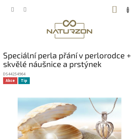
Přejít
NÁKUP
na
obsah
KOŠÍK
Speciální perla přání v perlorodce +
skvělé náušnice a prstýnek
DS44254964
Akce
Tip