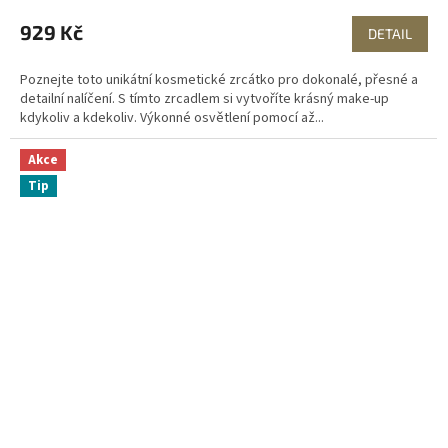
929 Kč
DETAIL
Poznejte toto unikátní kosmetické zrcátko pro dokonalé, přesné a
detailní nalíčení. S tímto zrcadlem si vytvoříte krásný make-up
kdykoliv a kdekoliv. Výkonné osvětlení pomocí až...
Akce
Tip