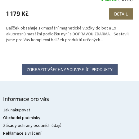
M
1 179 Kč
DETAIL
A
Balíček obsahuje 1x masážní magnetické vložky do bot a 1x
akupresnú masážní podložku nyní s DOPRAVOU ZDARMA. Sestavili
jsme pro Vás komplexní balíček produktů určených...
ZOBRAZIT VŠECHNY SOUVISEJÍCÍ PRODUKTY
Z
á
Informace pro vás
p
a
Jak nakupovat
t
Obchodní podmínky
í
Zásady ochrany osobních údajů
Reklamace a vrácení