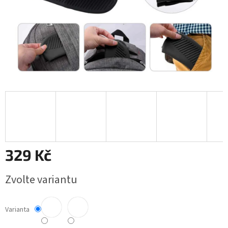
329 Kč
Měrná
Zvolte variantu
cena:
Varianta