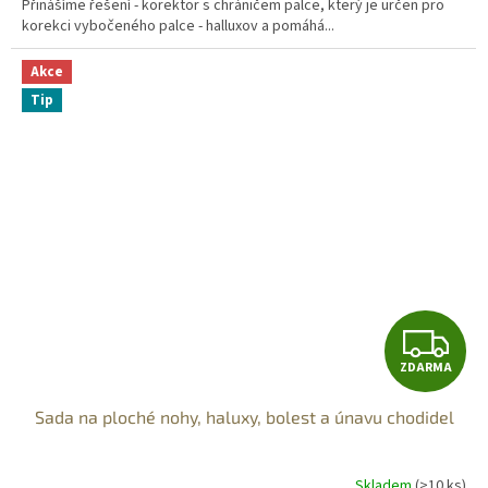
Přinášíme řešení - korektor s chráničem palce, který je určen pro
korekci vybočeného palce - halluxov a pomáhá...
Akce
Tip
Z
ZDARMA
D
Sada na ploché nohy, haluxy, bolest a únavu chodidel
A
R
Skladem
(>10 ks)