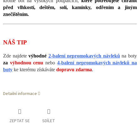
kromě bot na vysokých podpatcích,
které potřebujete chránit
před vlhkostí, deštěm, solí, kamínky, odřením a jiným
znečištěním.
NÁŠ TIP
Zde najdete
výhodné
2-balení nepromokavých návleků
na boty
za
výhodnou cenu
nebo
4-balení nepromokavých návleků na
boty
ke kterému získáváte
dopravu zdarma
.
Detailní informace
ZEPTAT SE
SDÍLET