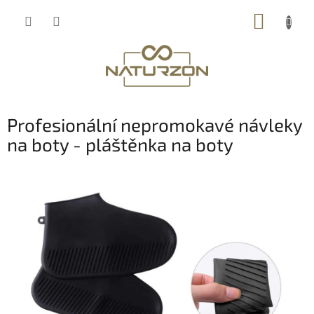
Přejít
NÁKUP
na
obsah
KOŠÍK
Profesionální nepromokavé návleky
na boty - pláštěnka na boty