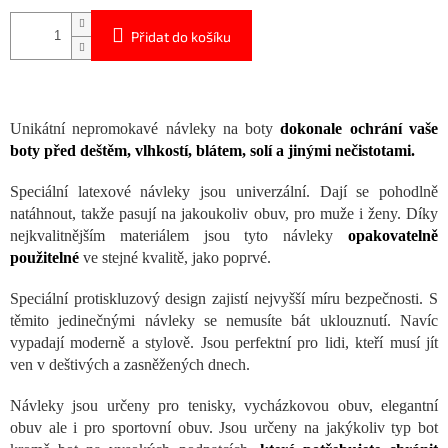
Přidat do košíku
Unikátní nepromokavé návleky na boty
dokonale ochrání vaše
boty před deštěm, vlhkostí, blátem, solí a jinými nečistotami.
Speciální latexové návleky jsou univerzální. Dají se pohodlně
natáhnout, takže pasují na jakoukoliv obuv, pro muže i ženy. Díky
nejkvalitnějším materiálem jsou tyto návleky
opakovatelně
použitelné
ve stejné kvalitě, jako poprvé.
Speciální protiskluzový design zajistí nejvyšší míru bezpečnosti. S
těmito jedinečnými návleky se nemusíte bát uklouznutí. Navíc
vypadají moderně a stylově. Jsou perfektní pro lidi, kteří musí jít
ven v deštivých a zasněžených dnech.
Návleky jsou určeny pro tenisky, vycházkovou obuv, elegantní
obuv ale i pro sportovní obuv. Jsou určeny na jakýkoliv typ bot