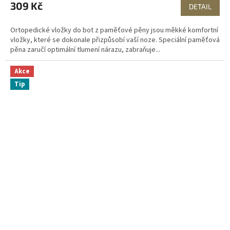
309 Kč
DETAIL
Ortopedické vložky do bot z paměťové pěny jsou měkké komfortní
vložky, které se dokonale přizpůsobí vaší noze. Speciální paměťová
pěna zaručí optimální tlumení nárazu, zabraňuje...
Akce
Tip