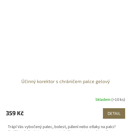
Účinný korektor s chráničem palce gelový
Skladem
(>10 ks)
359 Kč
DETAIL
Trápí Vás vybočený palec, bolest, pálení nebo otlaky na palci?