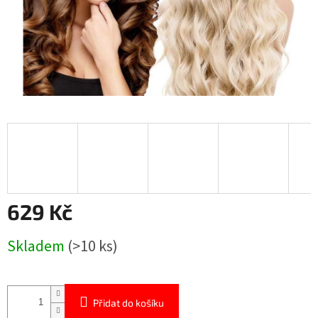
629 Kč
Měrná
Skladem
(>10 ks)
cena:
Přidat do košíku