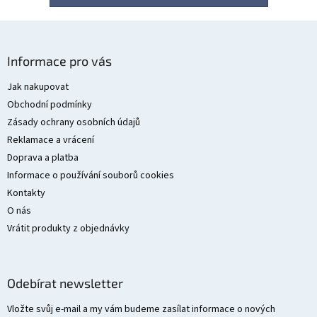
Z
á
Informace pro vás
p
a
Jak nakupovat
t
Obchodní podmínky
í
Zásady ochrany osobních údajů
Reklamace a vrácení
Doprava a platba
Informace o používání souborů cookies
Kontakty
O nás
Vrátit produkty z objednávky
Odebírat newsletter
Vložte svůj e-mail a my vám budeme zasílat informace o nových