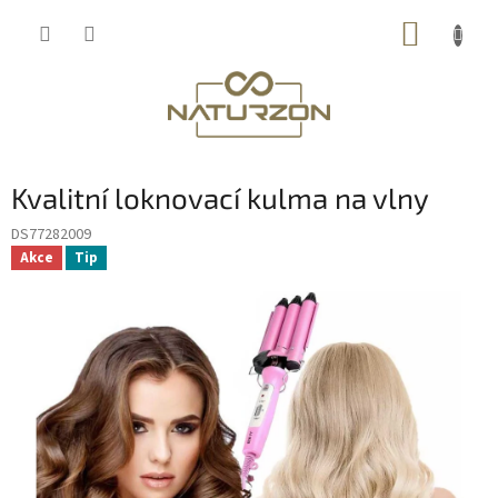
Přejít
NÁKUP
na
obsah
KOŠÍK
Kvalitní loknovací kulma na vlny
DS77282009
Akce
Tip