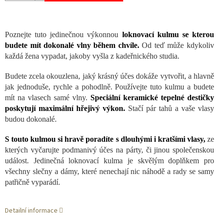
Poznejte tuto jedinečnou výkonnou
loknovací kulmu se kterou
budete mít dokonalé vlny během chvíle.
Od teď může kdykoliv
každá žena vypadat, jakoby vyšla z kadeřnického studia.
Budete zcela okouzlena, jaký krásný účes dokáže vytvořit, a hlavně
jak jednoduše, rychle a pohodlně. Používejte tuto kulmu a budete
mít na vlasech samé vlny.
Speciální keramické tepelné destičky
poskytují maximální hřejivý výkon.
Stačí pár tahů a vaše vlasy
budou dokonalé.
S touto kulmou si hravě poradíte s dlouhými i kratšími vlasy,
ze
kterých vyčarujte podmanivý účes na párty, či jinou společenskou
událost. Jedinečná loknovací kulma je skvělým doplňkem pro
všechny slečny a dámy, které nenechají nic náhodě a rady se samy
patřičně vyparádí.
Detailní informace