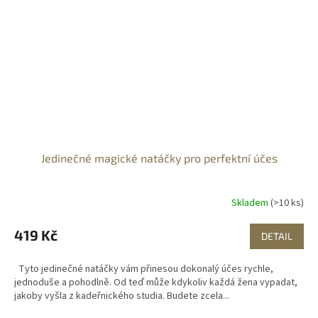
Jedinečné magické natáčky pro perfektní účes
Skladem
(>10 ks)
419 Kč
DETAIL
Tyto jedinečné natáčky vám přinesou dokonalý účes rychle,
jednoduše a pohodlně. Od teď může kdykoliv každá žena vypadat,
jakoby vyšla z kadeřnického studia. Budete zcela...