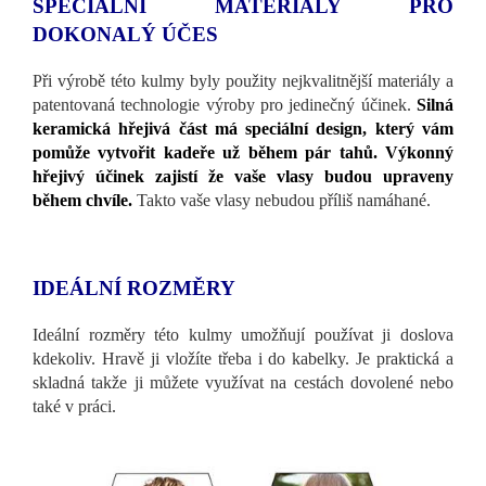
SPECIÁLNÍ MATERIÁLY PRO
DOKONALÝ ÚČES
Při výrobě této kulmy byly použity nejkvalitnější materiály a
patentovaná technologie výroby pro jedinečný účinek.
Silná
keramická hřejivá část má speciální design, který vám
pomůže vytvořit kadeře už během pár tahů. Výkonný
hřejivý účinek zajistí že vaše vlasy budou upraveny
během chvíle.
Takto vaše vlasy nebudou příliš namáhané.
IDEÁLNÍ ROZMĚRY
Ideální rozměry této kulmy umožňují používat ji doslova
kdekoliv. Hravě ji vložíte třeba i do kabelky. Je praktická a
skladná takže ji můžete využívat na cestách dovolené nebo
také v práci.