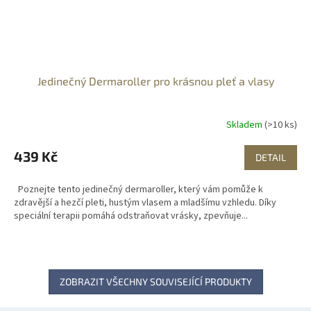
Jedinečný Dermaroller pro krásnou pleť a vlasy
Skladem
(>10 ks)
439 Kč
DETAIL
Poznejte tento jedinečný dermaroller, který vám pomůže k
zdravější a hezčí pleti, hustým vlasem a mladšímu vzhledu. Díky
speciální terapii pomáhá odstraňovat vrásky, zpevňuje...
ZOBRAZIT VŠECHNY SOUVISEJÍCÍ PRODUKTY