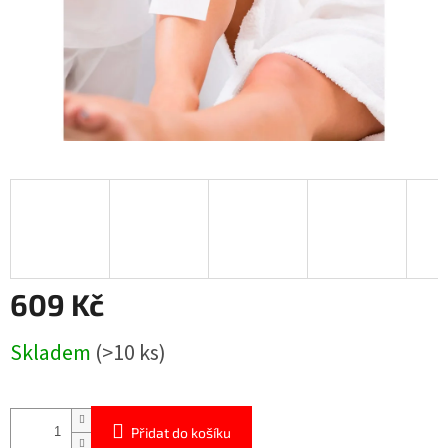
609 Kč
Měrná
Skladem
(>10 ks)
cena:
Přidat do košíku