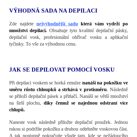
VÝHODNÁ SADA NA DEPILACI
Zde najdete
nejvýhodnější sadu
která vám vydrží po
množství depilaci.
Obsahuje tyto kvalitní depilační pásky,
depilační vosk, profesionální ohřívač vosku a aplikační
tyčinky. To vše za výhodnou cenu.
JAK SE DEPILOVAT POMOCÍ VOSKU
Při depilaci voskem se horká emulze
nanáší na pokožku ve
směru růstu chloupků a strhává v protisměru
. Následně
se přiloží depilační pásek a přitlačí. Nanáší se větší množství
na širší plochu,
díky čemuž se najednou odstraní více
chlupů.
Naneste vosk následně přiložte depilační proužek. Jednou
rukou si podržíte pokožku a druhou odtrhněte voskovou část.
A tak postupně pokračujte všude tam, kde se nežádoucího