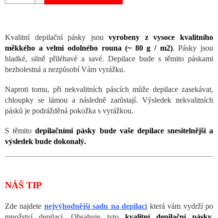
Kvalitní depilační pásky jsou
vyrobeny z vysoce kvalitního
měkkého a velmi odolného rouna (~ 80 g / m2)
. Pásky jsou
hladké, silně přiléhavé a savé. Depilace bude s těmito páskami
bezbolestná a nezpůsobí Vám vyrážku.
Naproti tomu, při nekvalitních páscích může depilace zasekávat,
chloupky se lámou a následně zarůstají. Výsledek nekvalitních
pásků je podrážděná pokožka s vyrážkou.
S těmito
depilačními pásky bude vaše depilace snesitelnější a
výsledek bude dokonalý.
NÁŠ TIP
Zde najdete
nejvýhodnější sadu na depilaci
která vám vydrží po
množství depilaci. Obsahuje tyto
kvalitní depilační pásky,