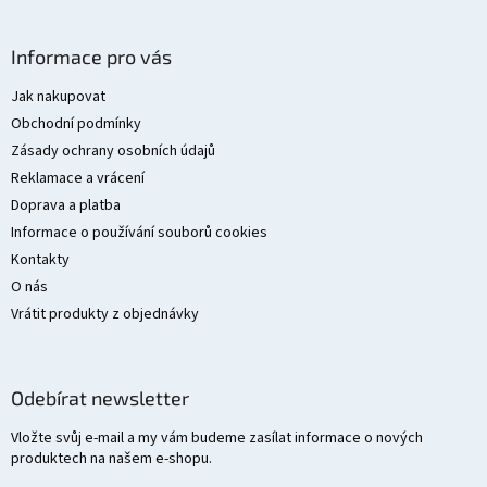
Z
á
Informace pro vás
p
a
Jak nakupovat
t
Obchodní podmínky
í
Zásady ochrany osobních údajů
Reklamace a vrácení
Doprava a platba
Informace o používání souborů cookies
Kontakty
O nás
Vrátit produkty z objednávky
Odebírat newsletter
Vložte svůj e-mail a my vám budeme zasílat informace o nových
produktech na našem e-shopu.