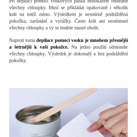
Při depilaci pomocí voskových pásků nedokážete odstranit
všechny chloupky. Musí se přikládat opakovaně i několik
krát na totéž místo. Výsledkem je nesmírně podrážděná
pokožka, zarůstání a vyrážky. Často krát ani neodstraní
všechny chloupky a vy se budete muset oholit.
Naproti tomu
depilace pomocí vosku je mnohem přesnější
a šetrnější k vaší pokožce.
Na jedno použití odstraníte
všechny chloupky. Výsledek je dokonalý a bez podráždění
pokožky.