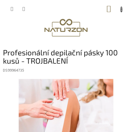
Přejít
NÁKUP
na
obsah
KOŠÍK
Profesionální depilační pásky 100
kusů - TROJBALENÍ
DS99964735