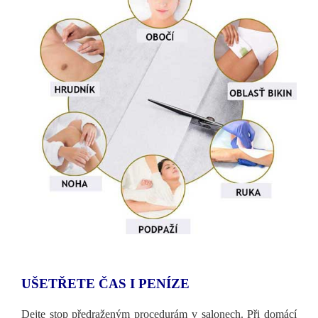
UŠETŘETE ČAS I PENÍZE
Dejte stop předraženým procedurám v salonech. Při domácí