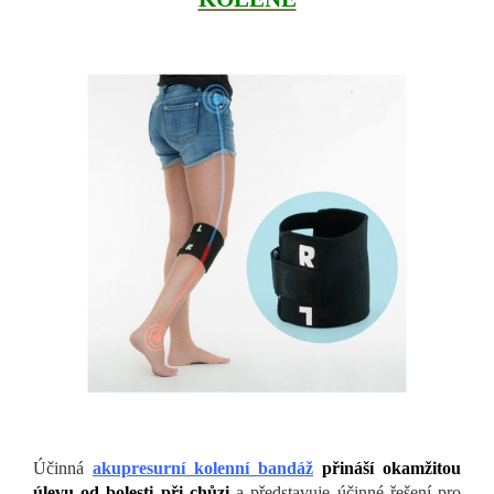
Účinná
akupresurní kolenní bandáž
přináší okamžitou
úlevu od bolesti při chůzi
a představuje účinné řešení pro