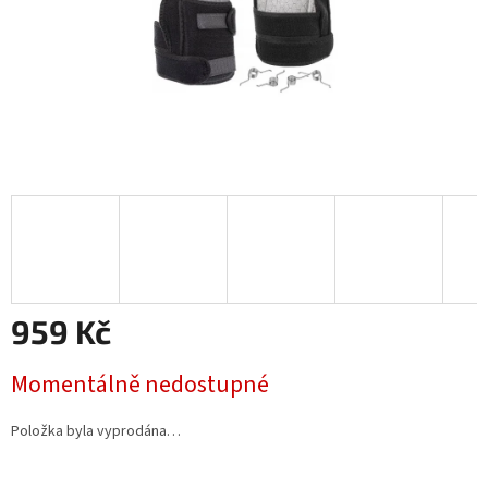
959 Kč
Měrná
Momentálně nedostupné
cena:
Položka byla vyprodána…