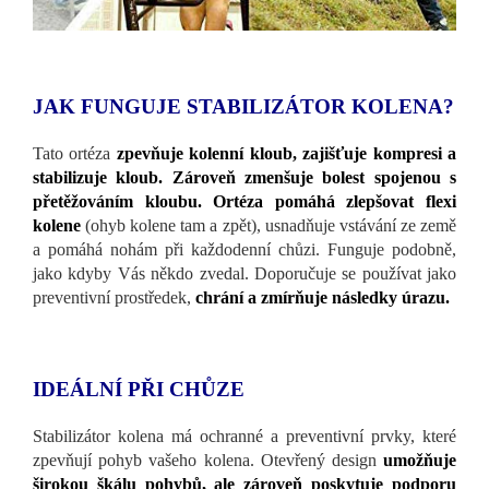
JAK FUNGUJE STABILIZÁTOR KOLENA?
Tato ortéza
zpevňuje kolenní kloub, zajišťuje kompresi a
stabilizuje kloub. Zároveň zmenšuje bolest spojenou s
přetěžováním kloubu. Ortéza pomáhá zlepšovat flexi
kolene
(ohyb kolene tam a zpět), usnadňuje vstávání ze země
a pomáhá nohám při každodenní chůzi. Funguje podobně,
jako kdyby Vás někdo zvedal. Doporučuje se používat jako
preventivní prostředek,
chrání a zmírňuje následky úrazu.
IDEÁLNÍ PŘI CHŮZE
Stabilizátor kolena má ochranné a preventivní prvky, které
zpevňují pohyb vašeho kolena. Otevřený design
umožňuje
širokou škálu pohybů, ale zároveň poskytuje podporu