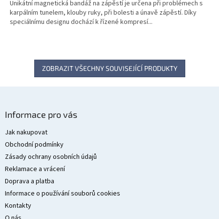
Unikátní magnetická bandáž na zápěstí je určena při problémech s
karpálním tunelem, klouby ruky, při bolesti a únavě zápěstí. Díky
speciálnímu designu dochází k řízené kompresí...
ZOBRAZIT VŠECHNY SOUVISEJÍCÍ PRODUKTY
Z
á
Informace pro vás
p
a
Jak nakupovat
t
Obchodní podmínky
í
Zásady ochrany osobních údajů
Reklamace a vrácení
Doprava a platba
Informace o používání souborů cookies
Kontakty
O nás