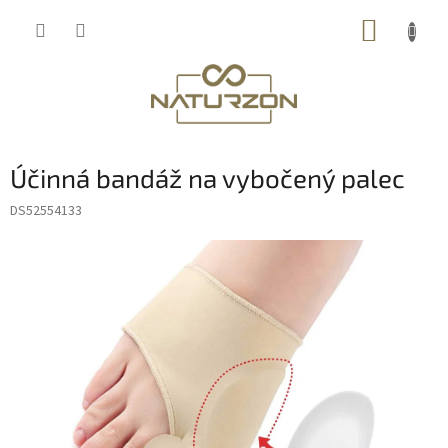
Přejít
NÁKUP
na
obsah
KOŠÍK
Účinná bandáž na vybočený palec
DS52554133