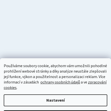
Používáme soubory cookie, abychom vám umožnili pohodlné
prohlížení webové stránky a díky analýze neustále zlepšovali
její funkce, výkon a použitelnost a personalizaci reklam. Více
informací v zásadách
ochrany osobních údajů
a ve
zpracování
cookies
.
Vytvořil Shoptet
Nastavení
Copyright 2026
Naturzon.cz
. Všechna práva vyhrazena.
Upravit