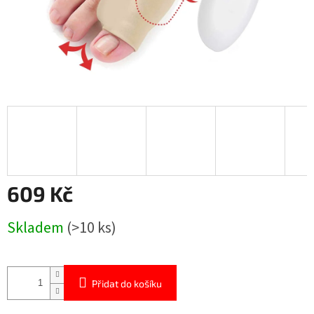
609 Kč
Měrná
Skladem
(>10 ks)
cena:
Přidat do košíku