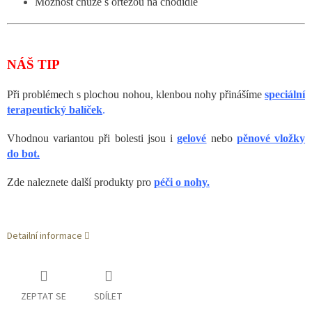
Možnost chůze s ortézou na chodidle
NÁŠ TIP
Při problémech s plochou nohou, klenbou nohy přinášíme
speciální
terapeutický balíček
.
Vhodnou variantou při bolesti jsou i
gelové
nebo
pěnové vložky
do bot.
Zde naleznete další produkty pro
péči o nohy.
Detailní informace
ZEPTAT SE
SDÍLET