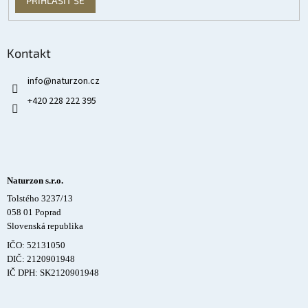
PŘIHLÁSIT SE
Kontakt
info
@
naturzon.cz
+420 228 222 395
Naturzon s.r.o.
Tolstého 3237/13
058 01 Poprad
Slovenská republika
IČO: 52131050
DIČ: 2120901948
IČ DPH: SK2120901948