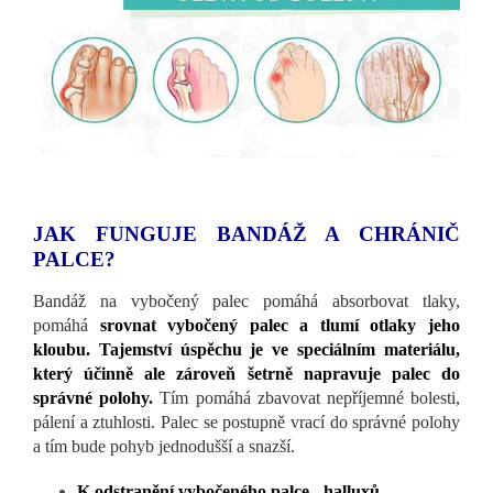
JAK FUNGUJE BANDÁŽ A CHRÁNIČ
PALCE?
Bandáž na vybočený palec pomáhá absorbovat tlaky,
pomáhá
srovnat vybočený palec a tlumí otlaky jeho
kloubu. Tajemství úspěchu je ve speciálním materiálu,
který účinně ale zároveň šetrně napravuje palec do
správné polohy.
Tím pomáhá zbavovat nepříjemné bolesti,
pálení a ztuhlosti. Palec se postupně vrací do správné polohy
a tím bude pohyb jednodušší a snazší.
K odstranění vybočeného palce - halluxů