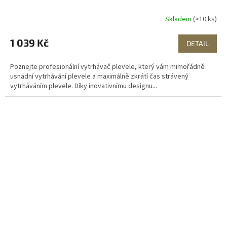
Skladem
(>10 ks)
1 039 Kč
DETAIL
Poznejte profesionální vytrhávač plevele, který vám mimořádně
usnadní vytrhávání plevele a maximálně zkrátí čas strávený
vytrháváním plevele. Díky inovativnímu designu...