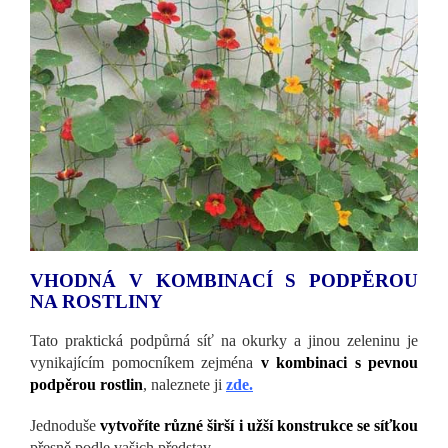
VHODNÁ V KOMBINACÍ S PODPĚROU
NA ROSTLINY
Tato praktická podpůrná síť na okurky a jinou zeleninu je
vynikajícím pomocníkem zejména
v kombinaci s pevnou
podpěrou rostlin
, naleznete ji
zde
.
Jednoduše
vytvoříte různé širší i užší konstrukce se síťkou
přesně podle vašich představ.