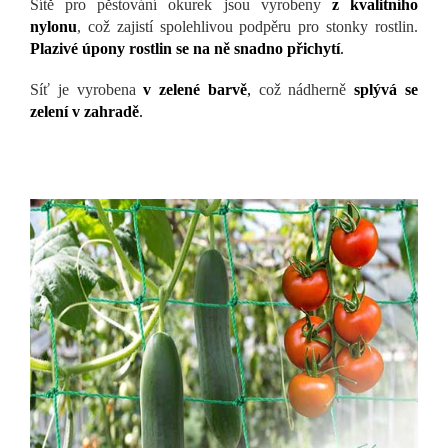
Sítě pro pěstování okurek jsou vyrobeny
z kvalitního
nylonu
, což zajistí spolehlivou podpěru pro stonky rostlin.
Plazivé úpony rostlin se na ně snadno přichytí
.
Síť je vyrobena
v
zelené barvě
,
což nádherně
splývá se
zelení v zahradě
.