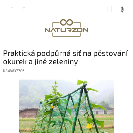
Přejít
NÁKUP
na
obsah
KOŠÍK
Praktická podpůrná síť na pěstování
okurek a jiné zeleniny
DS48637706