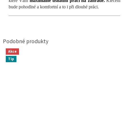
které Vám
maximálně usnadní práci na zahradě.
Klečení
bude pohodlné a komfortní a to i při dlouhé práci.
Akce
Tip