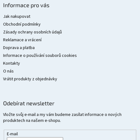
á
Informace pro vás
p
a
Jak nakupovat
t
Obchodní podmínky
í
Zásady ochrany osobních údajů
Reklamace a vrácení
Doprava a platba
Informace o používání souborů cookies
Kontakty
O nás
Vrátit produkty z objednávky
Odebírat newsletter
Vložte svůj e-mail a my vám budeme zasílat informace o nových
produktech na našem e-shopu.
E-mail