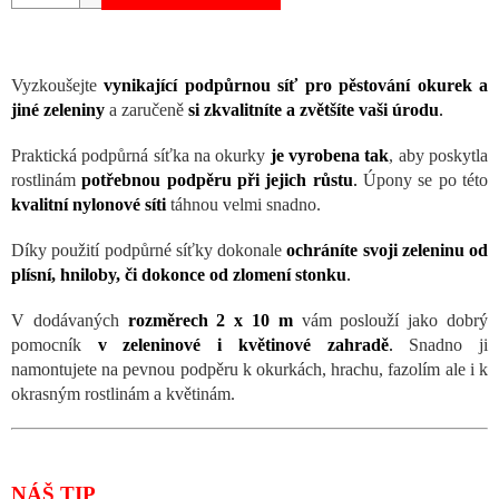
Vyzkoušejte
vynikající podpůrnou síť pro pěstování okurek a
jiné zeleniny
a zaručeně
si zkvalitníte a zvětšíte vaši úrodu
.
Praktická podpůrná síťka na okurky
je vyrobena tak
, aby poskytla
rostlinám
potřebnou podpěru při jejich růstu
.
Úpony se po této
kvalitní nylonové síti
táhnou velmi snadno.
Díky použití podpůrné síťky dokonale
ochráníte svoji zeleninu od
plísní, hniloby, či dokonce od zlomení stonku
.
V dodávaných
rozměrech 2 x 10 m
vám poslouží jako dobrý
pomocník
v zeleninové i květinové zahradě
.
Snadno ji
namontujete na pevnou podpěru k okurkách, hrachu, fazolím ale i k
okrasným rostlinám a květinám.
NÁŠ TIP