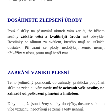
DOSÁHNETE ZLEPŠENÍ ÚRODY
Použití síťky na pěstování okurek vám zaručí, že během
sezóny
získáte větší a kvalitnější úrodu
než obvykle.
Rostlinky se táhnou za světlem, kterého mají na síťkách
dostatek. Při zrání se plody nedotýkají země, nemají
překážky v růstu, proto mají hezčí tvar.
ZABRÁNÍ VZNIKU PLESNÍ
Tento jedinečný pomocník do zahrady, praktická podpůrná
síťka na zeleninu vám navíc
může ochránit vaše rostliny na
zahradě od poškození plísněmi a hnilobou
.
Díky tomu, že jsou taženy stonky do výšky, dostane se k nim
více vzduchu, nedotýkají se země a tedy nehnijí.