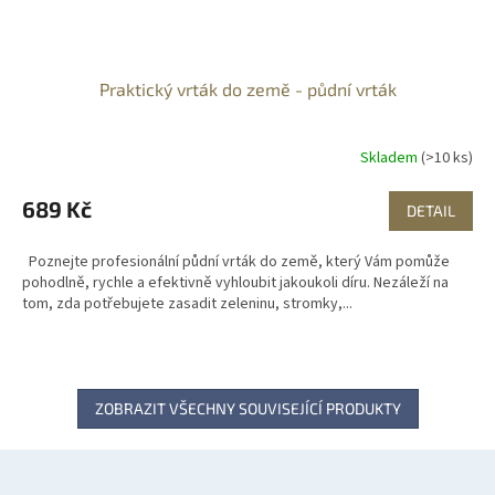
Praktický vrták do země - půdní vrták
Skladem
(>10 ks)
689 Kč
DETAIL
Poznejte profesionální půdní vrták do země, který Vám pomůže
pohodlně, rychle a efektivně vyhloubit jakoukoli díru. Nezáleží na
tom, zda potřebujete zasadit zeleninu, stromky,...
ZOBRAZIT VŠECHNY SOUVISEJÍCÍ PRODUKTY
Z