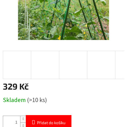
329 Kč
Měrná
Skladem
(>10 ks)
cena:
Přidat do košíku