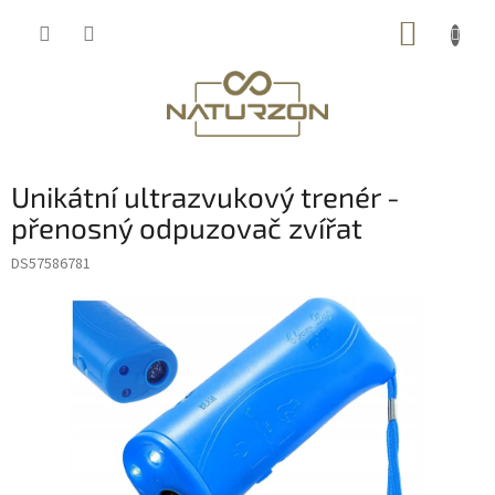
Přejít
NÁKUP
na
obsah
KOŠÍK
Unikátní ultrazvukový trenér -
přenosný odpuzovač zvířat
DS57586781