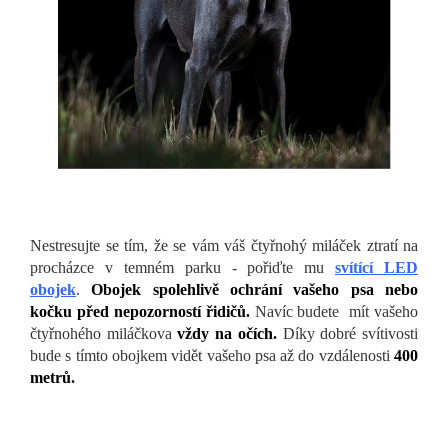
Nestresujte se tím, že se vám váš čtyřnohý miláček ztratí na
procházce v temném parku - pořiďte mu
svítící LED
obojek
.
Obojek spolehlivě ochrání vašeho psa nebo
kočku před nepozorností řidičů.
Navíc budete mít vašeho
čtyřnohého miláčkova
vždy na očích.
Díky dobré svítivosti
bude s tímto obojkem vidět vašeho psa až do vzdálenosti
400
metrů.