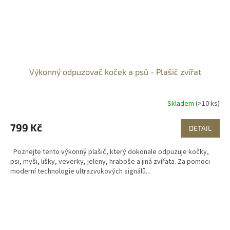
Výkonný odpuzovač koček a psů - Plašič zvířat
Skladem
(>10 ks)
799 Kč
DETAIL
Poznejte tento výkonný plašič, který dokonale odpuzuje kočky,
psi, myši, lišky, veverky, jeleny, hraboše a jiná zvířata. Za pomoci
moderní technologie ultrazvukových signálů...