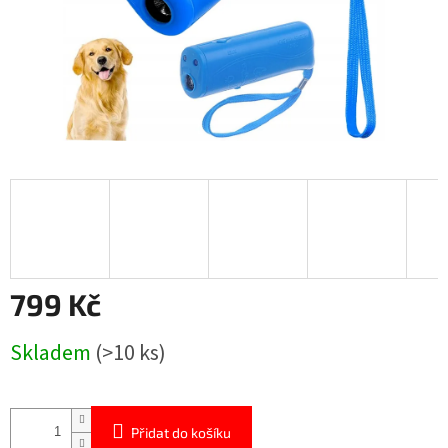
799 Kč
Měrná
Skladem
(>10 ks)
cena:
Přidat do košíku