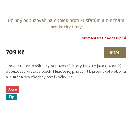
Účinný odpuzovač na obojek proti klíšťatům a blechám
pro kočky i psy
Momentálně nedostupné
709 Kč
DETAIL
Poznejte tento výkonný odpuzovač, který funguje jako dokonalý
odpuzovač klíšťat a blech. Můžete jej připevnit k jakémukoliv obojku
a je určen pro všechny psy i kočky. Za...
Akce
Tip