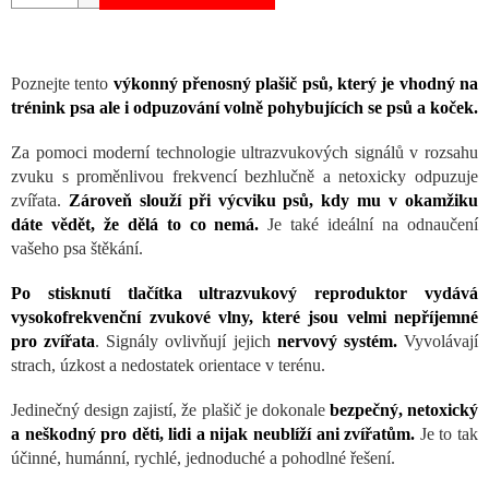
Poznejte tento
výkonný přenosný plašič psů, který je vhodný na
trénink psa ale i odpuzování volně pohybujících se psů a koček.
Za pomoci moderní technologie ultrazvukových signálů v rozsahu
zvuku s proměnlivou frekvencí bezhlučně a netoxicky odpuzuje
zvířata.
Zároveň slouží při výcviku psů, kdy mu v okamžiku
dáte vědět, že dělá to co nemá.
Je také ideální na odnaučení
vašeho psa štěkání.
Po stisknutí tlačítka ultrazvukový reproduktor vydává
vysokofrekvenční zvukové vlny, které jsou velmi nepříjemné
pro zvířata
. Signály ovlivňují jejich
nervový systém.
Vyvolávají
strach, úzkost a nedostatek orientace v terénu.
Jedinečný design zajistí, že plašič je dokonale
bezpečný, netoxický
a neškodný pro děti, lidi a nijak neublíží ani zvířatům.
Je to tak
účinné, humánní, rychlé, jednoduché a pohodlné řešení.