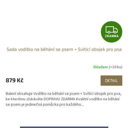
Z
ZDARMA
D
Sada vodítko na běhání se psem + Svítící obojek pro psa
A
R
Skladem
(>10 ks)
M
879 Kč
DETAIL
A
Balení obsahuje Vodítko na běhání se psem + Svítící obojek pro psa,
ke kterému získáváte DOPRAVU ZDARMA Kvalitní vodítko na běhání
se psem je jedinečná pomůcka pro každého...