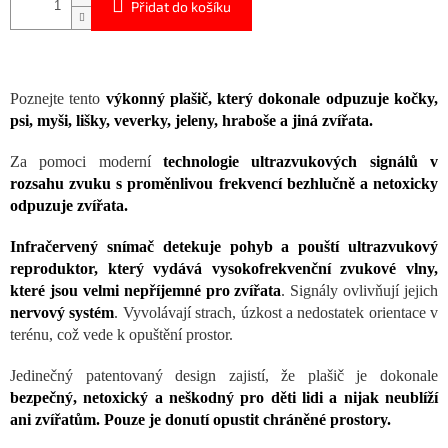
Přidat do košíku
Poznejte tento
výkonný plašič, který dokonale odpuzuje kočky,
psi, myši, lišky, veverky, jeleny, hraboše a jiná zvířata.
Za pomoci moderní
technologie ultrazvukových signálů v
rozsahu zvuku s proměnlivou frekvencí bezhlučně a netoxicky
odpuzuje zvířata.
Infračervený snímač detekuje pohyb a pouští ultrazvukový
reproduktor, který vydává vysokofrekvenční zvukové vlny,
které jsou velmi nepříjemné pro zvířata
. Signály ovlivňují jejich
nervový systém
. Vyvolávají strach, úzkost a nedostatek orientace v
terénu, což vede k opuštění prostor.
Jedinečný patentovaný design zajistí, že plašič je dokonale
bezpečný, netoxický a neškodný pro děti lidi a nijak neublíží
ani zvířatům. Pouze je donutí opustit chráněné prostory.