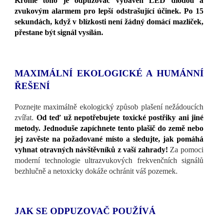
Kromě toho je odpuzovač vybaven LED diodou a
zvukovým alarmem pro lepší odstrašující účinek. Po 15
sekundách, když v blízkosti není žádný domácí mazlíček,
přestane být signál vysílán.
MAXIMÁLNÍ EKOLOGICKÉ A HUMÁNNÍ
ŘEŠENÍ
Poznejte maximálně ekologický způsob plašení nežádoucích
zvířat.
Od teď už nepotřebujete toxické postřiky ani jiné
metody. Jednoduše zapíchnete tento plašič do země nebo
jej zavěste na požadované místo a sledujte, jak pomáhá
vyhnat otravných návštěvníků z vaší zahrady!
Za pomoci
moderní technologie ultrazvukových frekvenčních signálů
bezhlučně a netoxicky dokáže ochránit váš pozemek.
JAK SE ODPUZOVAČ POUŽÍVÁ