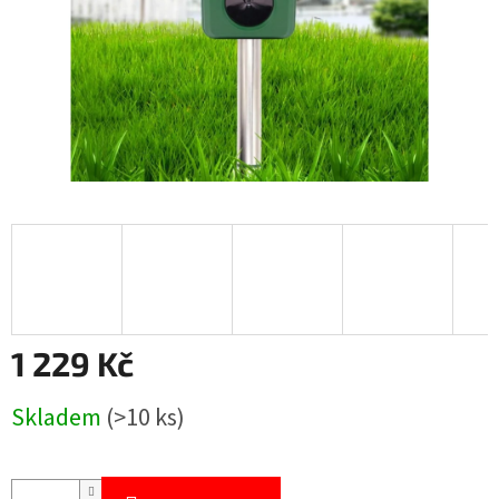
1 229 Kč
Měrná
Skladem
(>10 ks)
cena: