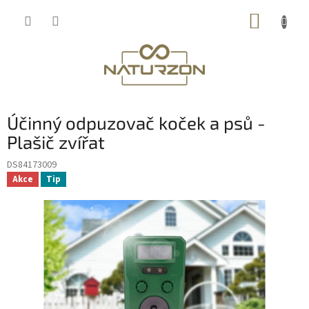
Přejít
NÁKUP
na
obsah
KOŠÍK
Účinný odpuzovač koček a psů -
Plašič zvířat
DS84173009
Akce
Tip