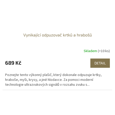
Vynikající odpuzovač krtků a hrabošů
Skladem
(>10 ks)
689 Kč
DETAIL
Poznejte tento výkonný plašič, který dokonale odpuzuje krtky,
hraboše, myši, krysy, a jiné hlodavce. Za pomoci moderní
technologie ultrazvukových signálů v rozsahu zvuku s...