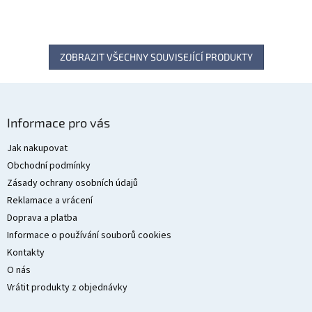
ZOBRAZIT VŠECHNY SOUVISEJÍCÍ PRODUKTY
Z
á
Informace pro vás
p
a
Jak nakupovat
t
Obchodní podmínky
í
Zásady ochrany osobních údajů
Reklamace a vrácení
Doprava a platba
Informace o používání souborů cookies
Kontakty
O nás
Vrátit produkty z objednávky