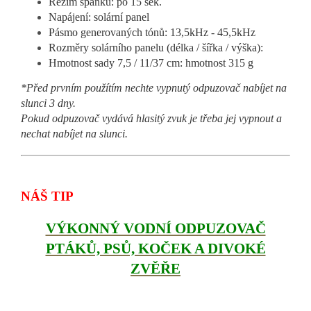
Režim spánku: po 15 sek.
Napájení: solární panel
Pásmo generovaných tónů: 13,5kHz - 45,5kHz
Rozměry solárního panelu (délka / šířka / výška):
Hmotnost sady 7,5 / 11/37 cm: hmotnost 315 g
*Před prvním použítím nechte vypnutý odpuzovač nabíjet na
slunci 3 dny.
Pokud odpuzovač vydává hlasitý zvuk je třeba jej vypnout a
nechat nabíjet na slunci.
NÁŠ TIP
VÝKONNÝ VODNÍ ODPUZOVAČ
PTÁKŮ, PSŮ, KOČEK A DIVOKÉ
ZVĚŘE