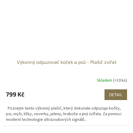
Výkonný odpuzovač koček a psů - Plašič zvířat
Skladem
(>10 ks)
799 Kč
DETAIL
Poznejte tento výkonný plašič, který dokonale odpuzuje kočky,
psi, myši, lišky, veverky, jeleny, hraboše a jiná zvířata. Za pomoci
moderní technologie ultrazvukových signálů...