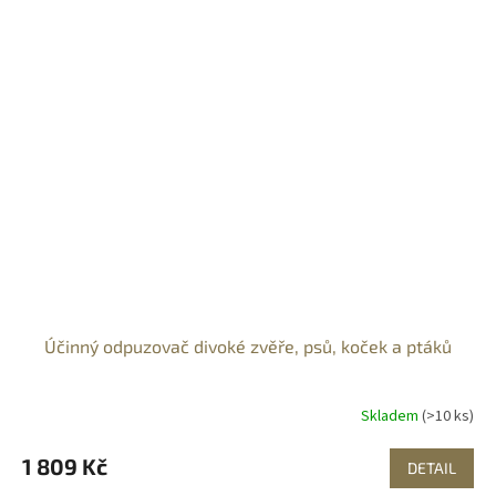
Účinný odpuzovač divoké zvěře, psů, koček a ptáků
Skladem
(>10 ks)
1 809 Kč
DETAIL