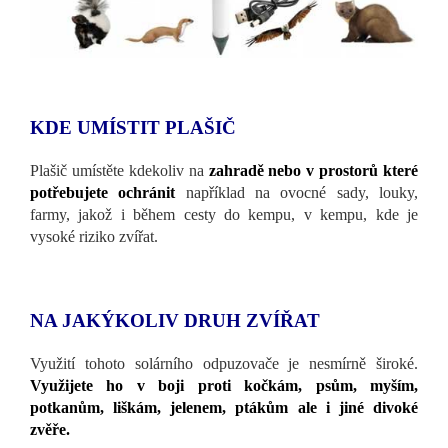
KDE UMÍSTIT PLAŠIČ
Plašič umístěte kdekoliv na
zahradě nebo v prostorů které
potřebujete ochránit
například na ovocné sady, louky,
farmy, jakož i během cesty do kempu, v kempu, kde je
vysoké riziko zvířat.
NA JAKÝKOLIV DRUH ZVÍŘAT
Využití tohoto solárního odpuzovače je nesmírně široké.
Využijete ho v boji proti kočkám, psům, myším,
potkanům, liškám, jelenem, ptákům ale i jiné divoké
zvěře.