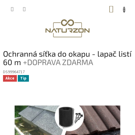
Přejít
NÁKUP
na
obsah
KOŠÍK
Ochranná síťka do okapu - lapač listí
60 m
+DOPRAVA ZDARMA
DS99964717
Akce
Tip