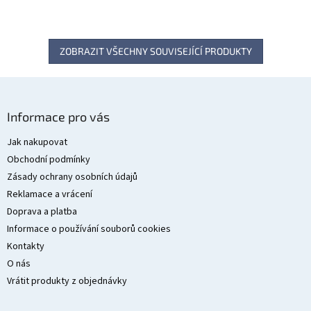
ZOBRAZIT VŠECHNY SOUVISEJÍCÍ PRODUKTY
Z
á
Informace pro vás
p
a
Jak nakupovat
t
Obchodní podmínky
í
Zásady ochrany osobních údajů
Reklamace a vrácení
Doprava a platba
Informace o používání souborů cookies
Kontakty
O nás
Vrátit produkty z objednávky