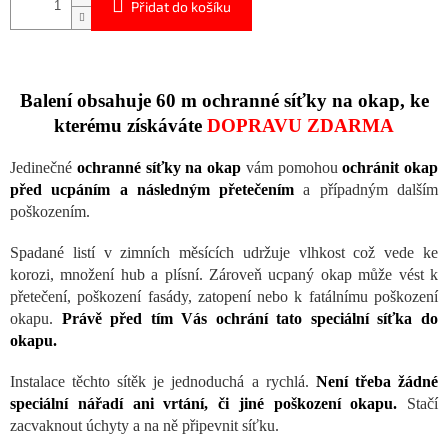
Přidat do košíku
Balení obsahuje
60 m ochranné síťky na okap,
ke
kterému získáváte
DOPRAVU ZDARMA
Jedinečné
ochranné síťky na okap
vám pomohou
ochránit okap
před ucpáním a následným přetečením
a případným dalším
poškozením.
Spadané listí v zimních měsících udržuje vlhkost což vede ke
korozi, množení hub a plísní. Zároveň ucpaný okap může vést k
přetečení, poškození fasády, zatopení nebo k fatálnímu poškození
okapu.
Právě před tím Vás ochrání tato speciální síťka do
okapu.
Instalace těchto sítěk je jednoduchá a rychlá.
Není třeba žádné
speciální nářadí ani vrtání, či jiné poškození okapu.
Stačí
zacvaknout úchyty a na ně připevnit síťku.