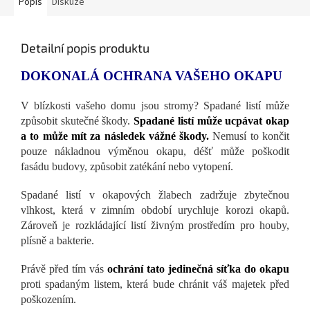
Popis
Diskuze
Detailní popis produktu
DOKONALÁ OCHRANA VAŠEHO OKAPU
V blízkosti vašeho domu jsou stromy? Spadané listí může
způsobit skutečné škody.
Spadané listí může ucpávat okap
a to může mít za následek vážné škody.
Nemusí to končit
pouze nákladnou výměnou okapu, déšť může poškodit
fasádu budovy, způsobit zatékání nebo vytopení.
Spadané listí v okapových žlabech zadržuje zbytečnou
vlhkost, která v zimním období urychluje korozi okapů.
Zároveň je rozkládající listí živným prostředím pro houby,
plísně a bakterie.
Právě před tím vás
ochrání tato jedinečná síťka do okapu
proti spadaným listem, která bude chránit váš majetek před
poškozením.