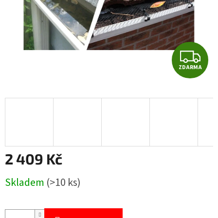
Z
ZDARMA
D
A
R
M
A
2 409 Kč
Měrná
Skladem
(>10 ks)
cena: