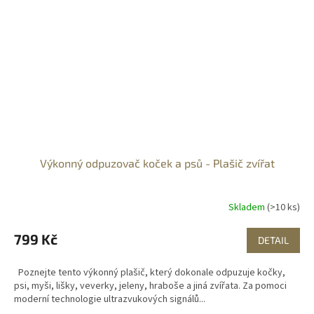
Výkonný odpuzovač koček a psů - Plašič zvířat
Skladem
(>10 ks)
799 Kč
DETAIL
Poznejte tento výkonný plašič, který dokonale odpuzuje kočky,
psi, myši, lišky, veverky, jeleny, hraboše a jiná zvířata. Za pomoci
moderní technologie ultrazvukových signálů...