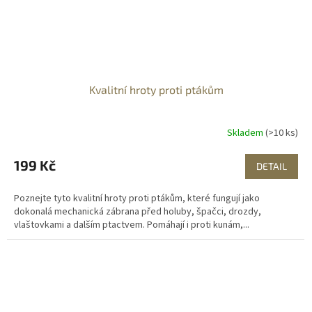
Kvalitní hroty proti ptákům
Skladem
(>10 ks)
199 Kč
DETAIL
Poznejte tyto kvalitní hroty proti ptákům, které fungují jako
dokonalá mechanická zábrana před holuby, špačci, drozdy,
vlaštovkami a dalším ptactvem. Pomáhají i proti kunám,...