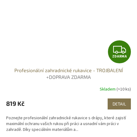
Z
ZDARMA
D
Profesionální zahradnické rukavice - TROJBALENÍ
A
+DOPRAVA ZDARMA
R
Skladem
(>10 ks)
M
819 Kč
DETAIL
A
Poznejte profesionální zahradnické rukavice s drápy, které zajistí
maximální ochranu vašich rukou při práci a usnadní vám práci v
zahradě. Díky speciálním materiálům a...