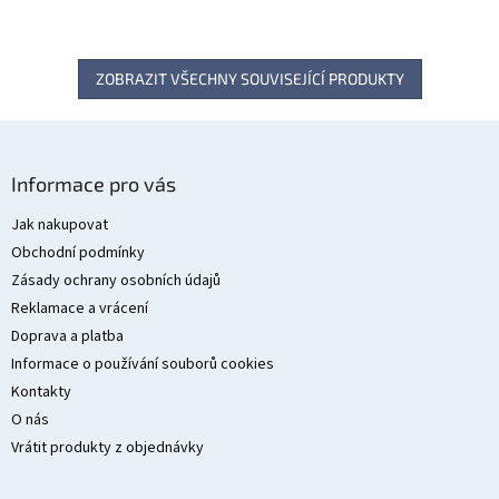
ZOBRAZIT VŠECHNY SOUVISEJÍCÍ PRODUKTY
Z
á
Informace pro vás
p
a
Jak nakupovat
t
Obchodní podmínky
í
Zásady ochrany osobních údajů
Reklamace a vrácení
Doprava a platba
Informace o používání souborů cookies
Kontakty
O nás
Vrátit produkty z objednávky