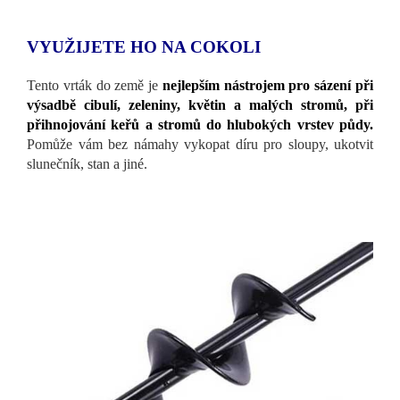
VYUŽIJETE HO NA COKOLI
Tento vrták do země je
nejlepším nástrojem pro sázení při
výsadbě cibulí, zeleniny, květin a malých stromů, při
přihnojování keřů a stromů do hlubokých vrstev půdy.
Pomůže vám bez námahy vykopat díru pro sloupy, ukotvit
slunečník, stan a jiné.