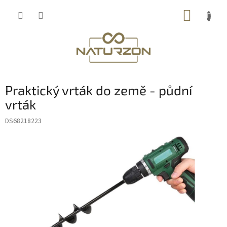
Přejít
NÁKUP
na
obsah
KOŠÍK
Praktický vrták do země - půdní
vrták
DS68218223