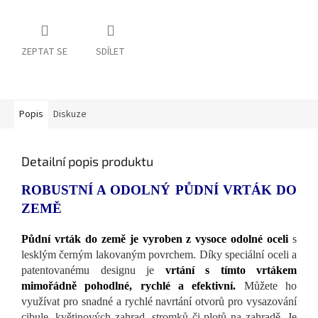
ZEPTAT SE
SDÍLET
Popis
Diskuze
Detailní popis produktu
ROBUSTNÍ A ODOLNÝ PŮDNÍ VRTÁK DO
ZEMĚ
Půdní vrták do země je vyroben z vysoce odolné oceli
s
lesklým černým lakovaným povrchem. Díky speciální oceli a
patentovanému designu je
vrtání s tímto vrtákem
mimořádně pohodlné, rychlé a efektivní.
Můžete ho
využívat pro snadné a rychlé navrtání otvorů pro vysazování
cibule, květinových zahrad, stromků či plotů na zahradě. Je