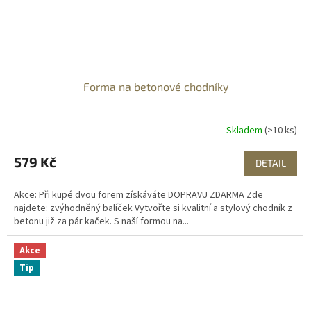
Forma na betonové chodníky
Skladem
(>10 ks)
579 Kč
DETAIL
Akce: Při kupé dvou forem získáváte DOPRAVU ZDARMA Zde
najdete: zvýhodněný balíček Vytvořte si kvalitní a stylový chodník z
betonu již za pár kaček. S naší formou na...
Akce
Tip