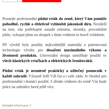
Poznejte profesionální
půdní vrták do země, který Vám pomůže
pohodlně, rychle a efektivně vyhloubit jakoukoli díru.
Nezáleží
na tom, zda potřebujete zasadit zeleninu, stromky, provzdušnit
půdu, vykopat jámu na sloupek s tímto vrtákem to hravě zvládnete.
Při výrobě byly použity nejkvalitnější materiály a patentovaná
technologie výroby pro
dosažení maximálního výkonu a
životnosti produktu.
Univerzální design umožňuje použití ve
všech klasických vrtačkách a elektrických šroubováků.
Půdní vrták je nesmírně praktický a užitečný pomocník v
každé zahradě.
Výrazně šetří Váš čas a i vaše záda. Je vhodný pro
profesionální i domácí použití. S těmito vrtákem do země Vás bude
práce na zahrádce bavit ještě více.
Detailní informace