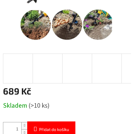
689 Kč
Měrná
Skladem
(>10 ks)
cena:
Přidat do košíku