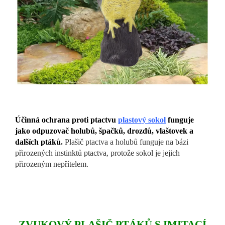
Účinná ochrana proti ptactvu
plastový sokol
funguje
jako odpuzovač holubů, špačků, drozdů, vlaštovek a
dalších ptáků
.
Plašič ptactva a holubů funguje na bázi
přirozených instinktů ptactva, protože sokol je jejich
přirozeným nepřítelem.
ZVUKOVÝ PLAŠIČ PTÁKŮ S IMITACÍ