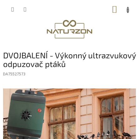
Přejít
NÁKUP
na
obsah
KOŠÍK
DVOJBALENÍ - Výkonný ultrazvukový
odpuzovač ptáků
DA75527573