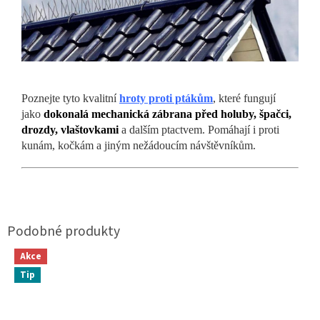
Poznejte tyto kvalitní
hroty proti ptákům
, které fungují
jako
dokonalá mechanická zábrana před holuby, špačci,
drozdy, vlaštovkami
a dalším ptactvem. Pomáhají i proti
kunám, kočkám a jiným nežádoucím návštěvníkům.
Akce
Tip