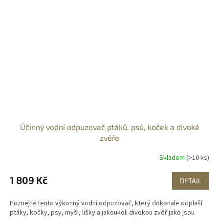
Účinný vodní odpuzovač ptáků, psů, koček a divoké
zvěře
Skladem
(>10 ks)
1 809 Kč
DETAIL
Poznejte tento výkonný vodní odpuzovač, který dokonale odplaší
ptáky, kočky, psy, myši, lišky a jakoukoli divokou zvěř jako jsou