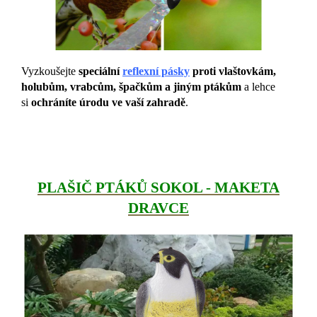
Vyzkoušejte
speciální
reflexní pásky
proti vlaštovkám,
holubům, vrabcům, špačkům a jiným ptákům
a lehce
si
ochráníte úrodu ve vaší zahradě
.
PLAŠIČ PTÁKŮ SOKOL - MAKETA
DRAVCE