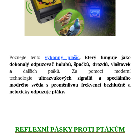
Poznejte tento
výkonný plašič
,
který funguje jako
dokonalý odpuzovač holubů, špačků, drozdů, vlaštovek
a
dalších ptáků. Za pomoci moderní
technologie
ultrazvukových signálů a speciálního
modrého světla s proměnlivou frekvencí bezhlučně a
netoxicky odpuzuje ptáky.
REFLEXNÍ PÁSKY PROTI PTÁKŮM