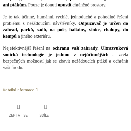
ani ptákům.
Pouze je donutí
opustit
chráněné prostory.
Je to tak účinné, humánní, rychlé, jednoduché a pohodlné řešení
problému s nežádoucími návštěvníky.
Odpuzovač je určen do
zahrad, parků, sadů, na pole, balkóny, vinice, chalupy, do
kempů
a jiného exteriéru.
Nejefektivnější řešení na
ochranu vaší zahrady. Ultrazvuková
sonická technologie je jednou z nejúčinnějších
a zcela
bezpečných možností jak se zbavit nežádoucích ptáků a ochránit
vaši úrodu.
Detailní informace
ZEPTAT SE
SDÍLET