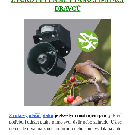
DRAVCŮ
Zvukový plašič pt
áků
je skvělým nástrojem pro
ty, kteří
potřebují udržet ptáky mimo svůj dvůr nebo zahradu. Už se
nemusíte dívat na zničenou úrodu nebo špinavý lak na autě.