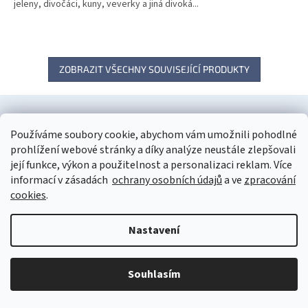
jeleny, divočáci, kuny, veverky a jiná divoká...
ZOBRAZIT VŠECHNY SOUVISEJÍCÍ PRODUKTY
Z
á
Informace pro vás
Používáme soubory cookie, abychom vám umožnili pohodlné
p
prohlížení webové stránky a díky analýze neustále zlepšovali
a
Jak nakupovat
její funkce, výkon a použitelnost a personalizaci reklam. Více
t
Obchodní podmínky
informací v zásadách
ochrany osobních údajů
a ve
zpracování
í
Zásady ochrany osobních údajů
cookies
.
Reklamace a vrácení
Doprava a platba
Nastavení
Informace o používání souborů cookies
Kontakty
Souhlasím
O nás
Vrátit produkty z objednávky