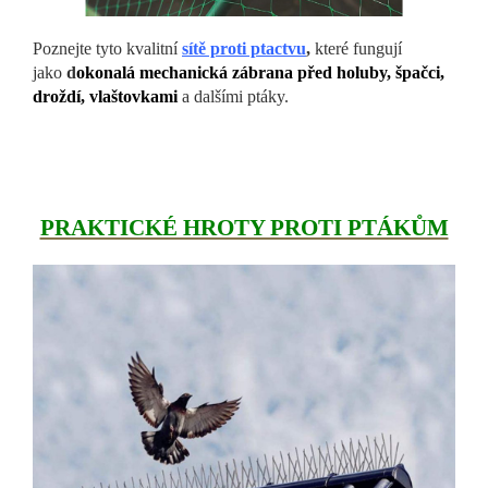
Poznejte tyto kvalitní
sítě proti ptactvu
,
které fungují
jako
d
okonalá mechanická zábrana před holuby, špačci,
droždí, vlaštovkami
a dalšími ptáky.
PRAKTICKÉ HROTY PROTI PTÁKŮM