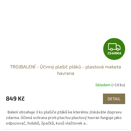
Z
ZDARMA
D
TROJBALENÍ - Účinný plašič ptáků - plastová maketa
A
havrana
R
Skladem
(>10 ks)
M
849 Kč
DETAIL
A
Balení obsahuje 3 ks plašiče ptáků ke kterému získáváte dopravu
zdarma. Účinná ochrana proti ptactvu plastový havran funguje jako
odpuzovač, holubů, špačků, kosů vlaštovek a...