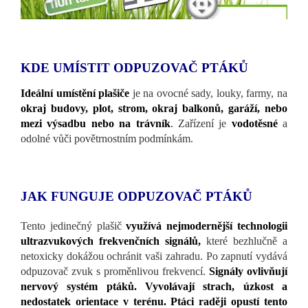
KDE UMÍSTIT ODPUZOVAČ PTÁKŮ
Ideální umístění plašiče
je na ovocné sady, louky, farmy, na
okraj budovy, plot, strom, okraj balkonů, garáží, nebo
mezi výsadbu nebo na trávník
. Zařízení je
vodotěsné
a
odolné vůči povětrnostním podmínkám.
JAK FUNGUJE ODPUZOVAČ PTÁKŮ
Tento jedinečný plašič
využívá nejmodernější technologii
ultrazvukových frekvenčních signálů,
které bezhlučně a
netoxicky dokážou ochránit vaši zahradu. Po zapnutí vydává
odpuzovač zvuk s proměnlivou frekvencí.
Signály ovlivňují
nervový systém ptáků. Vyvolávají strach, úzkost a
nedostatek orientace v terénu. Ptáci raději opustí tento