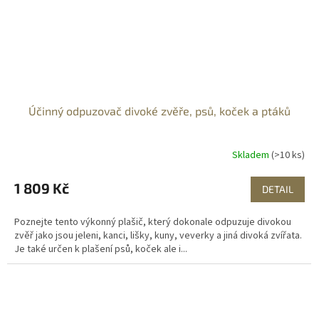
Účinný odpuzovač divoké zvěře, psů, koček a ptáků
Skladem
(>10 ks)
1 809 Kč
DETAIL
Poznejte tento výkonný plašič, který dokonale odpuzuje divokou
zvěř jako jsou jeleni, kanci, lišky, kuny, veverky a jiná divoká zvířata.
Je také určen k plašení psů, koček ale i...