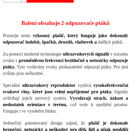
Balení obsahuje 2 odpuzovače ptáků
Poznejte tento
výkonný plašič, který funguje jako dokonalý
odpuzovač holubů, špačků, drozdů, vlaštovek a
dalších ptáků.
Za pomoci moderní technologie
ultrazvukových signálů
v rozsahu
zvuku s
proměnlivou frekvencí bezhlučně a netoxicky odpuzuje
ptáky.
Tyto vydávány zvuky prokazatelné odpuzují ptáky. Pro jiná
zvířata jsou neškodné.
Speciální
ultrazvukový reproduktor
vydává
vysokofrekvenční
zvukové vlny, které jsou velmi nepříjemné pro ptáky.
Signály
ovlivňují jejich nervový systém.
Vyvolávají strach, úzkost a
nedostatek orientace v terénu,
což vede k opuštění prostor.
Funguje i ve vysokém hluku.
Jedinečný patentovaný design zajistí, že
plašič je dokonale
bezpečný, netoxický a neškodný pro děti, lidi a nijak neublíží