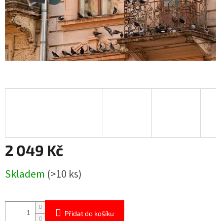
2 049 Kč
Měrná
Skladem
(>10 ks)
cena:
Přidat do košíku