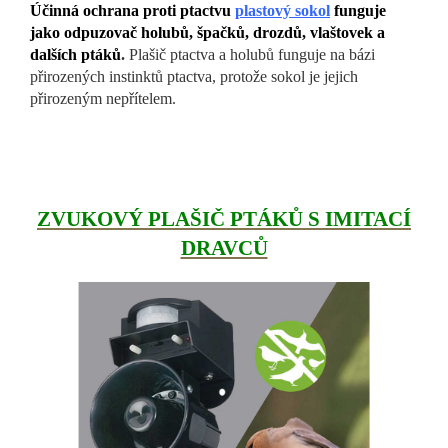
Účinná ochrana proti ptactvu
plastový sokol
funguje
jako odpuzovač holubů, špačků, drozdů, vlaštovek a
dalších ptáků
.
Plašič ptactva a holubů funguje na bázi
přirozených instinktů ptactva, protože sokol je jejich
přirozeným nepřítelem.
ZVUKOVÝ PLAŠIČ PTÁKŮ S IMITACÍ
DRAVCŮ