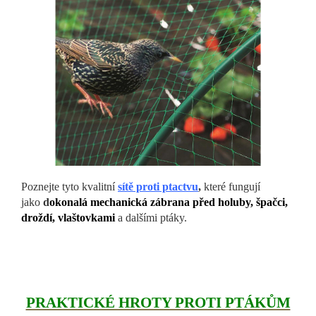
Poznejte tyto kvalitní
sítě proti ptactvu
,
které fungují
jako
d
okonalá mechanická zábrana před holuby, špačci,
droždí, vlaštovkami
a dalšími ptáky.
PRAKTICKÉ HROTY PROTI PTÁKŮM