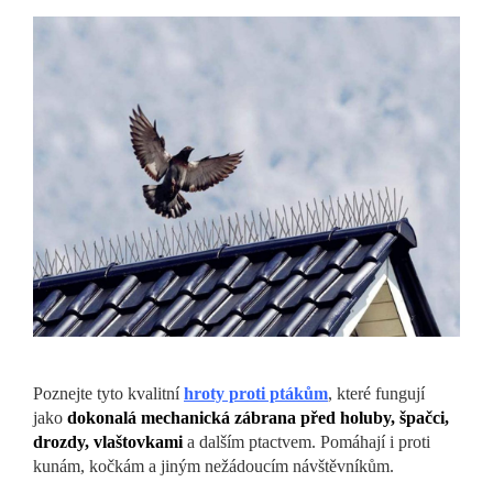
Poznejte tyto kvalitní
hroty proti ptákům
, které fungují
jako
dokonalá mechanická zábrana před holuby, špačci,
drozdy, vlaštovkami
a dalším ptactvem. Pomáhají i proti
kunám, kočkám a jiným nežádoucím návštěvníkům.