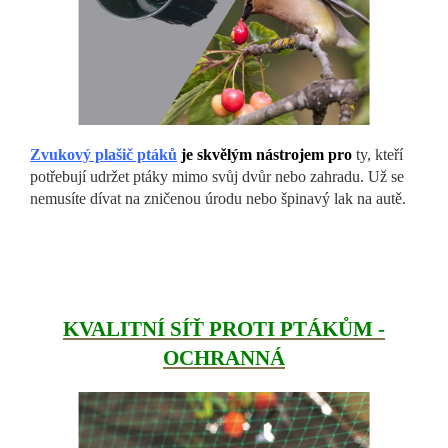
Zvukový plašič pt
áků
je skvělým nástrojem pro
ty, kteří
potřebují udržet ptáky mimo svůj dvůr nebo zahradu. Už se
nemusíte dívat na zničenou úrodu nebo špinavý lak na autě.
KVALITNÍ SÍŤ PROTI PTÁKŮM -
OCHRANNÁ