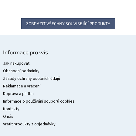
ZOBRAZIT VŠECHNY SOUVISEJÍCÍ PRODUKTY
Z
á
Informace pro vás
p
a
Jak nakupovat
t
Obchodní podmínky
í
Zásady ochrany osobních údajů
Reklamace a vrácení
Doprava a platba
Informace o používání souborů cookies
Kontakty
O nás
Vrátit produkty z objednávky