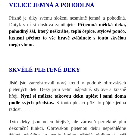
VELICE JEMNÁ A POHODLNÁ
Přízně je díky svému složení nesmírně jemná a pohodlná.
Dotyk s ní si doslova zamilujete.
Příjemná měkká deka,
pohodlný šál, který neškrábe, teplá čepice, stylové pončo,
luxusní přehoz to vše hravě zvládnete s touto skvělou
mega vlnou.
SKVĚLÉ PLETENÉ DEKY
Jistě jste zaregistrovali nový trend v podobě obrovských
pletených dek. Deky jsou velmi nápadité, stylové a krásně
hřejí.
Nyní si můžete takovou deku uplést i sami doma
podle svých představ.
S touto pletací přízí to půjde jedna
radost.
Tyto deky jsou nejen hřejivé, ale zároveň perfektně plní
dekorační funkci. Obrovskou pletenou deku nepřehlédne
žádná návštěva, a navíc budou přátelé obdivovat vaší