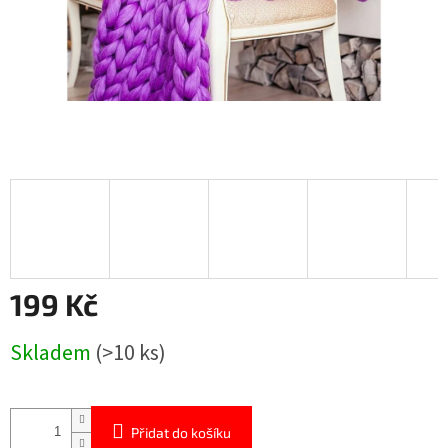
199 Kč
Měrná
Skladem
(>10 ks)
cena:
Přidat do košíku