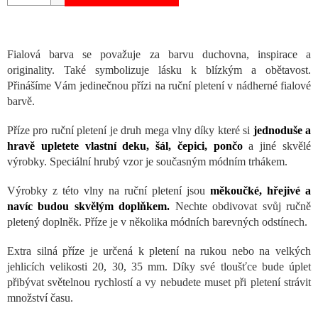
Fialová barva se považuje za barvu duchovna, inspirace a
originality. Také symbolizuje lásku k blízkým a obětavost.
Přinášíme Vám jedinečnou přízi na ruční pletení v nádherné fialové
barvě.
Příze pro ruční pletení je druh mega vlny díky které si
jednoduše a
hravě upletete vlastní deku, šál, čepici, pončo
a jiné skvělé
výrobky. Speciální hrubý vzor je současným módním trhákem.
Výrobky z této vlny na ruční pletení jsou
měkoučké, hřejivé
a
navíc budou skvělým doplňkem.
Nechte obdivovat svůj ručně
pletený doplněk. Příze je v několika módních barevných odstínech.
Extra silná příze je určená k pletení na rukou nebo na velkých
jehlicích velikosti 20, 30, 35 mm. Díky své tloušťce bude úplet
přibývat světelnou rychlostí a vy nebudete muset při pletení strávit
množství času.