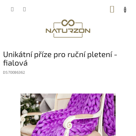
Přejít
NÁKUP
na
obsah
KOŠÍK
Unikátní příze pro ruční pletení -
fialová
DS70086362