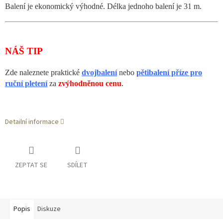
Balení je ekonomický výhodné. Délka jednoho balení je 31 m.
NÁŠ TIP
Zde naleznete praktické
dvojbalení
nebo
pětibalení příze pro
ruční pletení
za
zvýhodněnou cenu
.
Detailní informace
ZEPTAT SE
SDÍLET
Popis
Diskuze