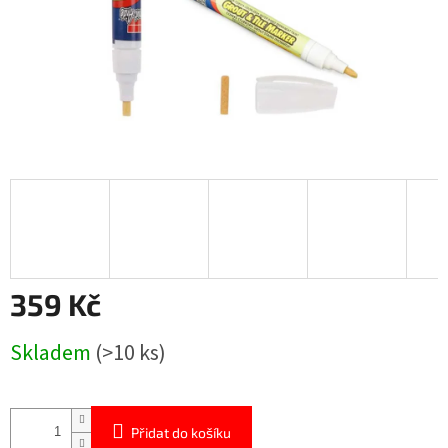
359 Kč
Měrná
Skladem
(>10 ks)
cena:
Přidat do košíku