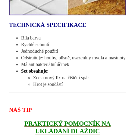
TECHNICKÁ SPECIFIKACE
Bíla barva
Rychlé schnutí
Jednoduché použití
Odstraňuje: houby, plísně, usazeniny mýdla a mastnoty
Má antibakteriální účinek
Set obsahuje:
Zcela nový fix na čištění spár
Hrot je součástí
NÁŠ TIP
PRAKTICKÝ POMOCNÍK NA
UKLÁDÁNÍ DLAŽDIC