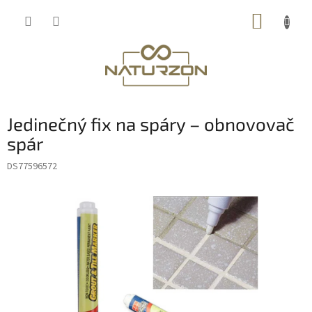
Přejít
NÁKUP
na
obsah
KOŠÍK
Jedinečný fix na spáry – obnovovač
spár
DS77596572