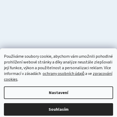
Používáme soubory cookie, abychom vám umožnili pohodlné
prohlížení webové stránky a díky analýze neustále zlepšovali
její funkce, výkon a použitelnost a personalizaci reklam. Více
informací v zásadách
ochrany osobních údajů
a ve
zpracování
cookies
.
Vytvořil Shoptet
Nastavení
Copyright 2026
Naturzon.cz
. Všechna práva vyhrazena.
Upravit
nastavení cookies
Souhlasím