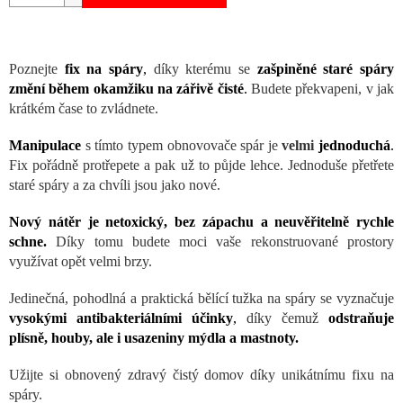
Poznejte
fix na spáry
,
díky kterému se
zašpiněné staré spáry
změní během okamžiku na zářivě čisté
.
Budete překvapeni, v jak
krátkém čase to zvládnete.
Manipulace
s tímto typem obnovovače spár je
velmi
jednoduchá
.
Fix pořádně protřepete a pak už to půjde lehce. Jednoduše přetřete
staré spáry a za chvíli jsou jako nové.
Nový nátěr je netoxický, bez zápachu a neuvěřitelně rychle
schne.
Díky tomu budete moci vaše rekonstruované prostory
využívat opět velmi brzy.
Jedinečná, pohodlná a praktická bělící tužka na spáry se vyznačuje
vysokými antibakteriálními účinky
,
díky čemuž
odstraňuje
plísně, houby, ale i usazeniny mýdla a mastnoty.
Užijte si obnovený zdravý čistý domov díky unikátnímu fixu na
spáry.