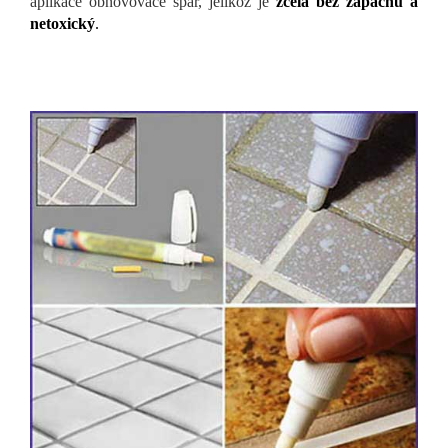
aplikace obnovovače spár, jelikož je
zcela bez zápachu a
netoxický
.