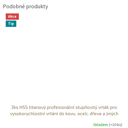
Akce
Tip
3ks HSS titanový profesionální stupňovitý vrták pro
vysokorychlostní vrtání do kovu, oceli, dřeva a jiných
materiálů
Skladem
(>10 ks)