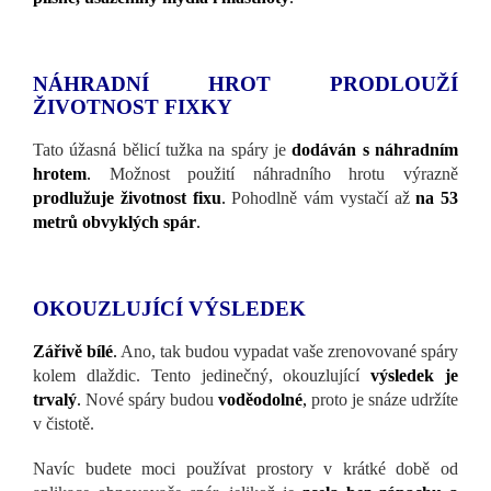
NÁHRADNÍ HROT PRODLOUŽÍ
ŽIVOTNOST FIXKY
Tato úžasná bělicí tužka na spáry je
dodáván s náhradním
hrotem
.
Možnost použití náhradního hrotu výrazně
prodlužuje životnost fixu
.
Pohodlně vám vystačí až
na 53
metrů obvyklých spár
.
OKOUZLUJÍCÍ VÝSLEDEK
Zářivě bílé
.
Ano, tak budou vypadat vaše zrenovované spáry
kolem dlaždic. Tento jedinečný, okouzlující
výsledek je
trvalý
.
Nové spáry budou
voděodolné
,
proto je snáze udržíte
v čistotě.
Navíc budete moci používat prostory v krátké době od