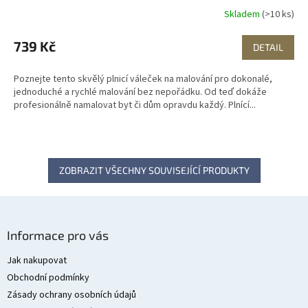
Skladem
(>10 ks)
739 Kč
DETAIL
Poznejte tento skvělý plnicí váleček na malování pro dokonalé,
jednoduché a rychlé malování bez nepořádku. Od teď dokáže
profesionálně namalovat byt či dům opravdu každý. Plnící...
ZOBRAZIT VŠECHNY SOUVISEJÍCÍ PRODUKTY
Z
á
Informace pro vás
p
a
Jak nakupovat
t
Obchodní podmínky
í
Zásady ochrany osobních údajů