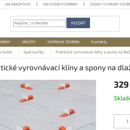
JAK NAKUPOVAT
OBCHODNÍ PODMÍNKY
ZÁSADY OCHRANY OSOB
HLEDAT
DÁRKY
HRAČKY
DOPRAVA ZDARMA
Kontakty
 kutila
Spárovačky
Praktické vyrovnávací klíny a spony na dla
tické vyrovnávací klíny a spony na dl
329
Měrná
Skla
cena: