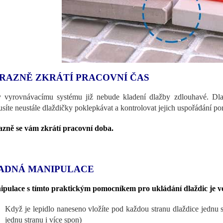
RAZNĚ ZKRÁTÍ PRACOVNÍ ČAS
 vyrovnávacímu systému již nebude kladení dlažby zdlouhavé. Dl
síte neustále dlaždičky poklepkávat a kontrolovat jejich uspořádání p
zně se vám zkrátí pracovní doba.
ADNÁ MANIPULACE
pulace s tímto praktickým pomocníkem pro ukládání dlaždic je v
Když je lepidlo naneseno vložíte pod každou stranu dlaždice jednu 
jednu stranu i více spon)