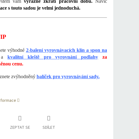
systém vám
výrazně zkrátí pracovní dobu.
Navíc
ce s touto sadou je velmi jednoduchá.
IP
dete výhodné
2-balení vyrovnávacích klín a spon na
a
kvalitní kleště pro vyrovnání podlahy
za
ěnou cenu.
eznete zvýhodněný
balíček pro vyrovnávání sady.
informace
ZEPTAT SE
SDÍLET