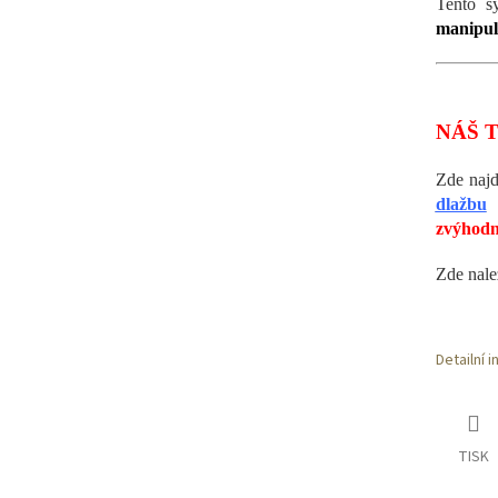
Tento 
manipula
NÁŠ T
Zde naj
dlažbu
zvýhodn
Zde nal
Detailní 
TISK