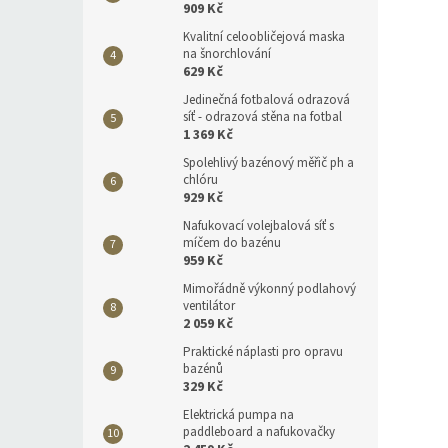
909 Kč
Kvalitní celoobličejová maska
na šnorchlování
629 Kč
Jedinečná fotbalová odrazová
síť - odrazová stěna na fotbal
1 369 Kč
Spolehlivý bazénový měřič ph a
chlóru
929 Kč
Nafukovací volejbalová síť s
míčem do bazénu
959 Kč
Mimořádně výkonný podlahový
ventilátor
2 059 Kč
Praktické náplasti pro opravu
bazénů
329 Kč
Elektrická pumpa na
paddleboard a nafukovačky