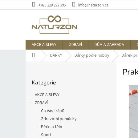
Přejít
+420 228 222 395
info@naturzon.cz
na
obsah
AKCE A SLEVY
ZDRAVÍ
DŮM A ZAHRADA
Domů
DÁRKY
Dárky podle hobby
Dárek pro
P
Prak
o
Přeskočit
s
Kategorie
kategorie
t
r
AKCE A SLEVY
a
ZDRAVÍ
n
Co Vás trápí?
n
í
Zdravotní pomůcky
p
Péče o tělo
a
Sport