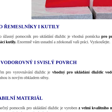
O ŘEMESLNÍKY I KUTILY
o úžasný pomocník pro ukládání dlaždic je vhodná pomůcka
pro pr
cí kutily.
Enormně vám usnadní a zdokonalí vaši práci. Vyzkoušejte.
 VODOROVNÝ I SVISLÝ POVRCH
ém pro vyrovnávání dlaždic je
vhodný pro ukládání dlaždic vodo
ahou is novým obkladem stěny.
ABILNÍ MATERIÁL
nečný pomocník pro ukládání dlaždic je vyroben
z velmi kvalitního 