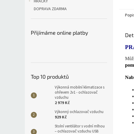
HRAČKY
DOPRAVA ZDARMA
Popi
Přijímáme online platby
Det
PR
Může
pomo
Top 10 produktů
Nabí
Výkonná mobilní klimatizace s
ohřevem 2v1 - ochlazovač
vzduchu
2 979 Kč
Výkonný ochlazovač vzduchu
929 Kč
Stolní ventilátor s vodní mlhou
– ochlazovač vzduchu USB