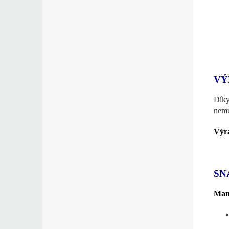
VÝ
Díky
nemu
Výra
SN
Mani