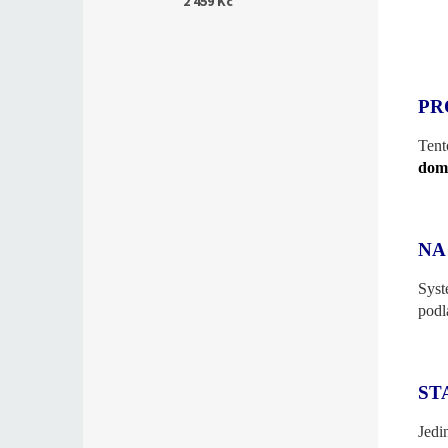
2 459 Kč
PR
Tent
domá
NA
Syst
podl
ST
Jedi