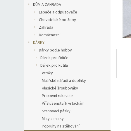
n
DŮM A ZAHRADA
e
Lapače a odpuzovače
l
Chovatelské potřeby
Zahrada
Domácnost
DÁRKY
Dárky podle hobby
Dárek pro řidiče
Dárek pro kutila
Vrtáky
Malířské nářadí a doplňky
Klasické šroubováky
Pracovní rukavice
Příslušenství k vrtačkám
Stahovací pásky
Mísy a misky
Popruhy na stěhování