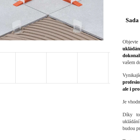
Sada
Objevt
ukládání
dokonal
vašem d
Vynikaj
profesio
ale i pr
Je vhod
Díky to
ukládání
budou pr