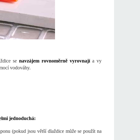
aždice se
navzájem rovnoměrně vyrovnají
a vy
omocí vodováhy.
elmi jednoduchá:
sponu (pokud jsou větší dlaždice může se použít na