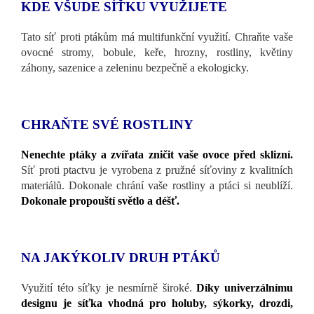
KDE VŠUDE SÍŤKU VYUŽIJETE
Tato síť proti ptákům má multifunkční využití. Chraňte vaše
ovocné stromy, bobule, keře, hrozny, rostliny, květiny
záhony, sazenice a zeleninu bezpečně a ekologicky.
CHRAŇTE SVÉ ROSTLINY
Nenechte ptáky a zvířata zničit vaše ovoce před sklizní.
Síť proti ptactvu je vyrobena z pružné síťoviny z kvalitních
materiálů. Dokonale chrání vaše rostliny a ptáci si neublíží.
Dokonale propouští světlo a déšť.
NA JAKÝKOLIV DRUH PTÁKŮ
Využití této síťky je nesmírně široké.
Díky univerzálnímu
designu je síťka vhodná pro holuby, sýkorky, drozdi,