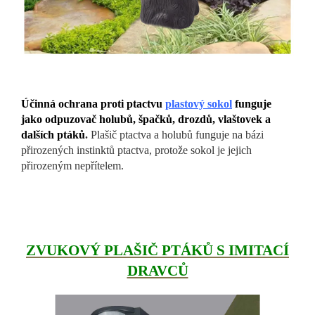
Účinná ochrana proti ptactvu
plastový sokol
funguje
jako odpuzovač holubů, špačků, drozdů, vlaštovek a
dalších ptáků
.
Plašič ptactva a holubů funguje na bázi
přirozených instinktů ptactva, protože sokol je jejich
přirozeným nepřítelem.
ZVUKOVÝ PLAŠIČ PTÁKŮ S IMITACÍ
DRAVCŮ