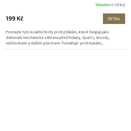
Skladem
(>10 ks)
199 Kč
DETAIL
Poznejte tyto kvalitní hroty proti ptákům, které fungují jako
dokonalá mechanická zábrana před holuby, špačci, drozdy,
vlaštovkami a dalším ptactvem. Pomáhají i proti kunám,...