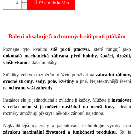
Přidat do košíku
Balení obsahuje 5 ochranných síti proti ptákům
Poznejte tyto kvalitní
sítě proti ptactvu,
které fungují jako
dokonalá mechanická zábrana před holuby, špačci, droždí,
vlaštovkami
a dalšími ptáky.
Síť díky velkým rozměrům můžete používat na
zahradní záhony,
ovocné stromy, sady, pole, květiny
a jiné. Nejefektivnější řešení
na
ochranu vaší zahrady.
Instalace sítí je jednoduchá a zvládne ji každý. Můžete ji
instalovat
v celku nebo si ji můžete nastříhat na menší kusy.
Ideální
rozměry umožňují překrýt i několik záhonů najednou.
Nejkvalitnější materiály a patentovaná technologie výroby jsou
zárukou maximální životnosti a funkčnosti produktu
. Síť je