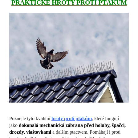
PRAKTICKÉ HROTY PROTI PTÁKŮM
Poznejte tyto kvalitní
hroty proti ptákům
, které fungují
jako
dokonalá mechanická zábrana před holuby, špačci,
drozdy, vlaštovkami
a dalším ptactvem. Pomáhají i proti