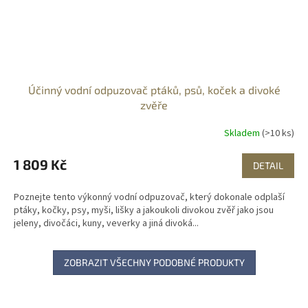
Účinný vodní odpuzovač ptáků, psů, koček a divoké
zvěře
Skladem
(>10 ks)
1 809 Kč
DETAIL
Poznejte tento výkonný vodní odpuzovač, který dokonale odplaší
ptáky, kočky, psy, myši, lišky a jakoukoli divokou zvěř jako jsou
jeleny, divočáci, kuny, veverky a jiná divoká...
ZOBRAZIT VŠECHNY PODOBNÉ PRODUKTY