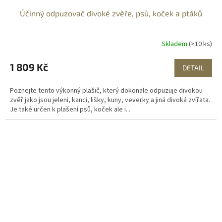
Účinný odpuzovač divoké zvěře, psů, koček a ptáků
Skladem
(>10 ks)
1 809 Kč
DETAIL
Poznejte tento výkonný plašič, který dokonale odpuzuje divokou
zvěř jako jsou jeleni, kanci, lišky, kuny, veverky a jiná divoká zvířata.
Je také určen k plašení psů, koček ale i...