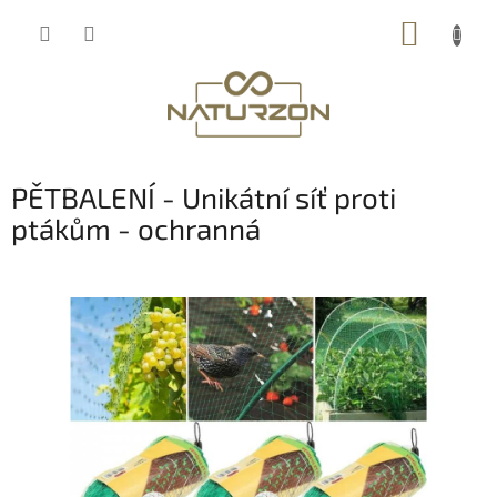
Přejít
NÁKUP
na
obsah
KOŠÍK
PĚTBALENÍ - Unikátní síť proti
ptákům - ochranná