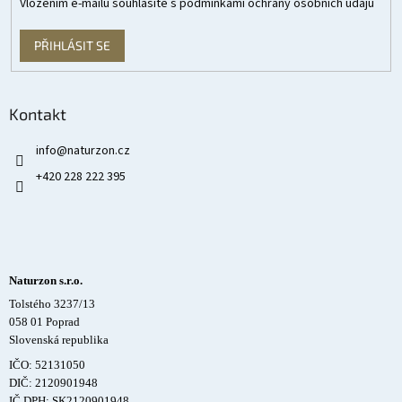
Vložením e-mailu souhlasíte s
podmínkami ochrany osobních údajů
PŘIHLÁSIT SE
Kontakt
info
@
naturzon.cz
+420 228 222 395
Naturzon s.r.o.
Tolstého 3237/13
058 01 Poprad
Slovenská republika
IČO: 52131050
DIČ: 2120901948
IČ DPH: SK2120901948