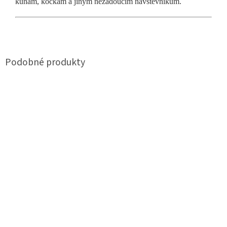
kunám, kočkám a jiným nežádoucím návštěvníkům.