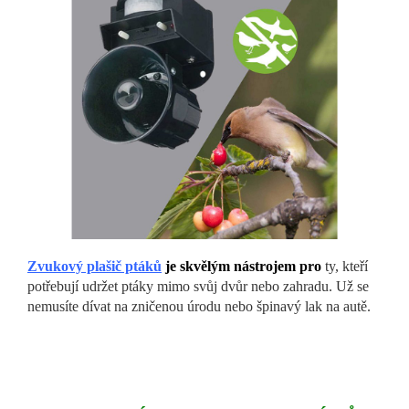
Zvukový plašič pt
áků
je skvělým nástrojem pro
ty, kteří
potřebují udržet ptáky mimo svůj dvůr nebo zahradu. Už se
nemusíte dívat na zničenou úrodu nebo špinavý lak na autě.