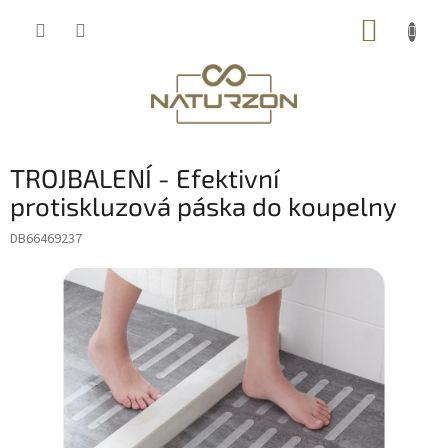
Přejít
NÁKUP
na
obsah
KOŠÍK
TROJBALENÍ - Efektivní
protiskluzová páska do koupelny
DB66469237