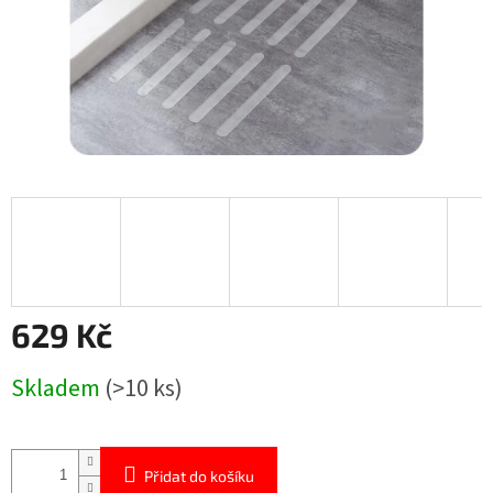
629 Kč
Měrná
Skladem
(>10 ks)
cena:
Přidat do košíku