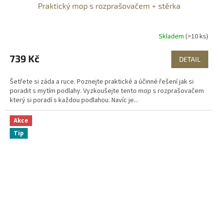
Praktický mop s rozprašovačem + stěrka
Skladem
(>10 ks)
739 Kč
DETAIL
Šetřete si záda a ruce. Poznejte praktické a účinné řešení jak si
poradit s mytím podlahy. Vyzkoušejte tento mop s rozprašovačem
který si poradí s každou podlahou. Navíc je...
Akce
Tip