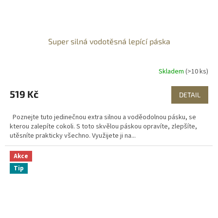
Super silná vodotěsná lepící páska
Skladem
(>10 ks)
519 Kč
DETAIL
Poznejte tuto jedinečnou extra silnou a voděodolnou pásku, se
kterou zalepíte cokoli. S toto skvělou páskou opravíte, zlepšíte,
utěsníte prakticky všechno. Využijete ji na...
Akce
Tip