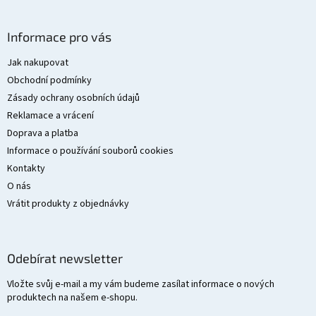
Z
á
Informace pro vás
p
a
Jak nakupovat
t
Obchodní podmínky
í
Zásady ochrany osobních údajů
Reklamace a vrácení
Doprava a platba
Informace o používání souborů cookies
Kontakty
O nás
Vrátit produkty z objednávky
Odebírat newsletter
Vložte svůj e-mail a my vám budeme zasílat informace o nových
produktech na našem e-shopu.