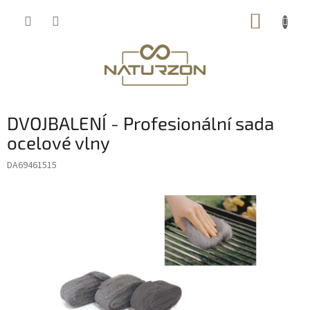
Přejít
NÁKUP
na
obsah
KOŠÍK
DVOJBALENÍ - Profesionální sada
ocelové vlny
DA69461515