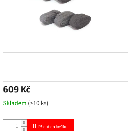
609 Kč
Měrná
Skladem
(>10 ks)
cena:
Přidat do košíku