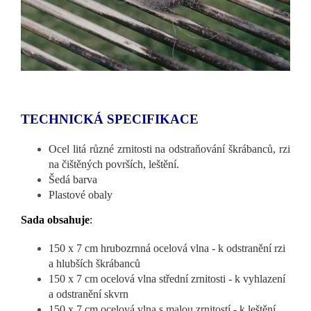
TECHNICKÁ SPECIFIKACE
Ocel litá různé zrnitosti na odstraňování škrábanců, rzi
na čištěných površích, leštění.
Šedá barva
Plastové obaly
Sada obsahuje
:
150 x 7 cm hrubozrnná ocelová vlna - k odstranění rzi
a hlubších škrábanců
150 x 7 cm ocelová vlna střední zrnitosti - k vyhlazení
a odstranění skvrn
150 x 7 cm ocelová vlna s malou zrnitostí - k leštění