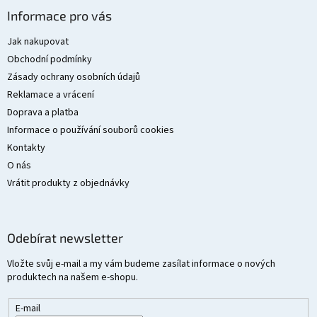
á
Informace pro vás
p
a
Jak nakupovat
t
Obchodní podmínky
í
Zásady ochrany osobních údajů
Reklamace a vrácení
Doprava a platba
Informace o používání souborů cookies
Kontakty
O nás
Vrátit produkty z objednávky
Odebírat newsletter
Vložte svůj e-mail a my vám budeme zasílat informace o nových
produktech na našem e-shopu.
E-mail