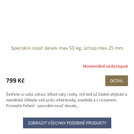
Speciální nosič desek max 50 kg, úchop max 25 mm
Momentálně nedostupné
799 Kč
DETAIL
Šetřete si vaše zdraví, hřbet ruky i nohy. Od teď už žádné ohýbání a
namáhání. Dělejte vaši práci efektivněji, snadněji a s rozumem.
Poznejte řešení - speciální nosič desek,...
ZOBRAZIT VŠECHNY PODOBNÉ PRODUKTY