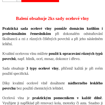
Balení obsahuje 2ks sady ocelové vlny
Praktická sada ocelové vlny pomůže domácím kutilům i
profesionálním řemeslníkům
při dokonalém odstraňování
škrábanců a rzi z různých čištěných povrchů a při jeho následném
leštění.
Kvalitní ocelovou vlnu můžete
použít k opracování různých typů
povrchů
,
např. hliník, ocel, mosaz, dokonce i dřevo.
Sada obsahuje
3 typy ocelové vlny
, přičemž každá je při svém
použití specifická.
Díky kvalitní ocelové vlně dosáhnete
nádherného lesklého
povrchu
bez použití chemických leštidel.
Ocelová vlna je
praktickým pomocníkem v každé dílně
.
Využijete ji například při renovaci kola, motorky či auta. Snadno ji