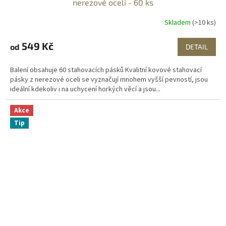
nerezové oceli - 60 ks
Skladem
(>10 ks)
549 Kč
od
DETAIL
Balení obsahuje 60 stahovacích pásků Kvalitní kovové stahovací
pásky z nerezové oceli se vyznačují mnohem vyšší pevností, jsou
ideální kdekoliv i na uchycení horkých věcí a jsou...
Akce
Tip