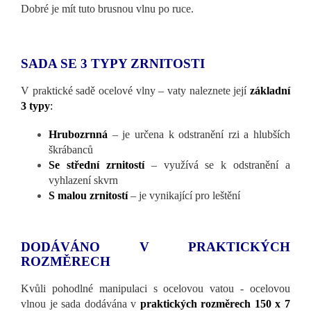
Dobré je mít tuto brusnou vlnu po ruce.
SADA SE 3 TYPY ZRNITOSTI
V praktické sadě ocelové vlny – vaty naleznete její
základní
3 typy
:
Hrubozrnná
– je určena k odstranění rzi a hlubších
škrábanců
Se střední zrnitostí
– využívá se k odstranění a
vyhlazení skvrn
S malou zrnitostí
– je vynikající pro leštění
DODÁVÁNO V PRAKTICKÝCH
ROZMĚRECH
Kvůli pohodlné manipulaci s ocelovou vatou - ocelovou
vlnou je sada dodávána v
praktických rozměrech 150 x 7