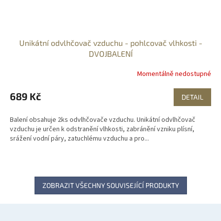
Unikátní odvlhčovač vzduchu - pohlcovač vlhkosti -
DVOJBALENÍ
Momentálně nedostupné
689 Kč
DETAIL
Balení obsahuje 2ks odvlhčovače vzduchu. Unikátní odvlhčovač
vzduchu je určen k odstranění vlhkosti, zabránění vzniku plísní,
srážení vodní páry, zatuchlému vzduchu a pro...
ZOBRAZIT VŠECHNY SOUVISEJÍCÍ PRODUKTY
Z