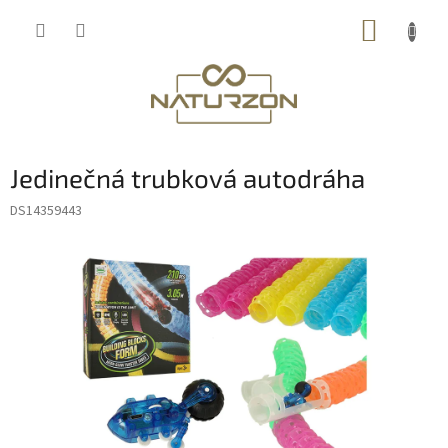
Přejít
NÁKUP
na
obsah
KOŠÍK
Jedinečná trubková autodráha
DS14359443