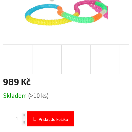
989 Kč
Měrná
Skladem
(>10 ks)
cena:
Přidat do košíku