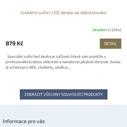
Unikátní svítící LED deska na obkreslování
Skladem
(>10 ks)
879 Kč
DETAIL
Speciální svítící led deska je zařízení, které vám pomůže s
profesionální kvalitou obkreslit a namalovat jakýkoli obrázek. Deska
je určena pro děti, studenty, umělce,...
ZOBRAZIT VŠECHNY SOUVISEJÍCÍ PRODUKTY
Z
á
Informace pro vás
p