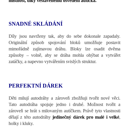
místnost, díky vestavěnému osvětlení autíčka.
SNADNÉ SKLÁDÁNÍ
Díly jsou navrženy tak, aby do sebe dokonale zapadaly.
Originální způsob spojování bloků umožňuje postavit
mimořádně zajímavou dráhu. Bloky lze osadit dvěma
způsoby – volně, aby se dráha mohla ohýbat a vytvářet
zatáčky, a napevno vytvářením svislých struktur.
PERFEKTNÍ DÁREK
Děti milují autodráhy a zároveň zbožňuji tvořit nové věci.
Tato autodráha spojuje jedno i druhé. Možnost tvořit a
zároveň se hrát s milovaným autíčkem. Právě tyto vlastnosti
dělají z této autodráhy
jedinečný dárek pro malé i velké
,
holky i kluky.