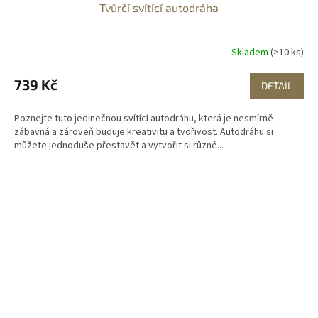
Tvůrčí svítící autodráha
Skladem
(>10 ks)
739 Kč
DETAIL
Poznejte tuto jedinečnou svítící autodráhu, která je nesmírně
zábavná a zároveň buduje kreativitu a tvořivost. Autodráhu si
můžete jednoduše přestavět a vytvořit si různé...