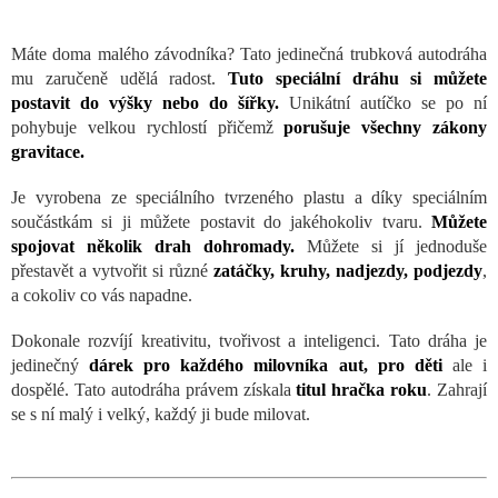
Máte doma malého závodníka? Tato jedinečná trubková autodráha
mu zaručeně udělá radost.
Tuto speciální dráhu si můžete
postavit do výšky nebo do šířky.
Unikátní autíčko se po ní
pohybuje velkou rychlostí přičemž
porušuje všechny zákony
gravitace.
Je vyrobena ze speciálního tvrzeného plastu a díky speciálním
součástkám si ji můžete postavit do jakéhokoliv tvaru.
Můžete
spojovat několik drah dohromady.
Můžete si jí jednoduše
přestavět a vytvořit si různé
zatáčky, kruhy, nadjezdy, podjezdy
,
a cokoliv co vás napadne.
Dokonale rozvíjí kreativitu, tvořivost a inteligenci. Tato dráha je
jedinečný
dárek pro každého milovníka aut, pro děti
ale i
dospělé. Tato autodráha právem získala
titul hračka roku
. Zahrají
se s ní malý i velký, každý ji bude milovat.