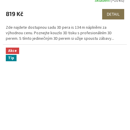
Skladem
(>10 ks)
819 Kč
DETAIL
Zde najdete dostupnou sadu 3D pera is 134 m náplněmi za
výhodnou cenu. Poznejte kouzlo 3D tisku s profesionálním 3D
perem. S tímto jedinečným 3D perem si užije spoustu zábavy...
Akce
Tip