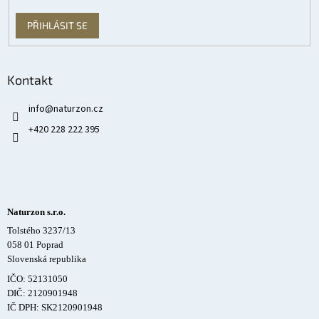
PŘIHLÁSIT SE
Kontakt
info
@
naturzon.cz
+420 228 222 395
Naturzon s.r.o.
Tolstého 3237/13
058 01 Poprad
Slovenská republika
IČO: 52131050
DIČ: 2120901948
IČ DPH: SK2120901948