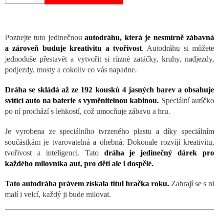
Poznejte tuto jedinečnou
autodráhu, která je nesmírně zábavná
a zároveň buduje kreativitu a tvořivost
. Autodráhu si můžete
jednoduše přestavět a vytvořit si různé zatáčky, kruhy, nadjezdy,
podjezdy, mosty a cokoliv co vás napadne.
Dráha se skládá až ze 192 kousků 4 jasných barev a obsahuje
svítící auto na baterie s vyměnitelnou kabinou.
Speciální autíčko
po ní prochází s lehkostí, což umocňuje zábavu a hru.
Je vyrobena ze speciálního tvrzeného plastu a díky speciálním
součástkám je tvarovatelná a ohebná. Dokonale rozvíjí kreativitu,
tvořivost a inteligenci. Tato
dráha je jedinečný dárek pro
každého milovníka aut, pro děti ale i dospělé.
Tato autodráha právem získala titul hračka roku.
Zahrají se s ni
malí i velcí, každý ji bude milovat.