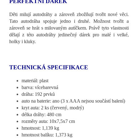
PERFEKTNÍ DÁREK
Děti milují autodráhy a zároveň zbožňují tvořit nové věci.
Tato autodráha spojuje jedno i druhé. Možnost tvořit a
zároveň se hrát s milovaným autíčkem. Právě tyto vlastnosti
dělají z této autodráhy jedinečný dárek pro malé i velké,
holky i kluky.
TECHNICKÁ SPECIFIKACE
materiál: plast
barva: vícebarevná
dráha: 192 prvků
auto na baterie: ano (3 x AAA nejsou součástí balení)
kryt auta: 2 ks (červený, modrý)
délka dráhy: 480 cm
rozměry auta: 10x7,5x7 cm
hmotnost: 1,139 kg
hmotnost balíku: 1,373 kg