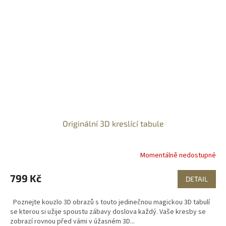
Originální 3D kreslící tabule
Momentálně nedostupné
799 Kč
DETAIL
Poznejte kouzlo 3D obrazů s touto jedinečnou magickou 3D tabulí
se kterou si užije spoustu zábavy doslova každý. Vaše kresby se
zobrazí rovnou před vámi v úžasném 3D...