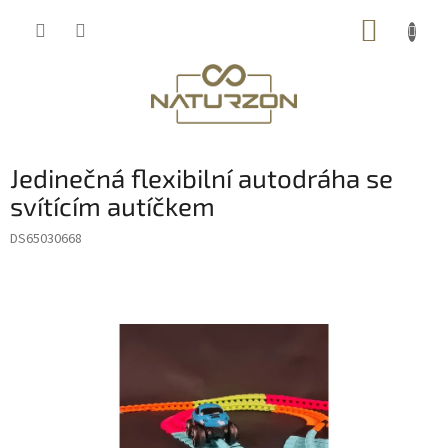
Přejít
NÁKUP
na
obsah
KOŠÍK
Jedinečná flexibilní autodráha se
svítícím autíčkem
DS65030668