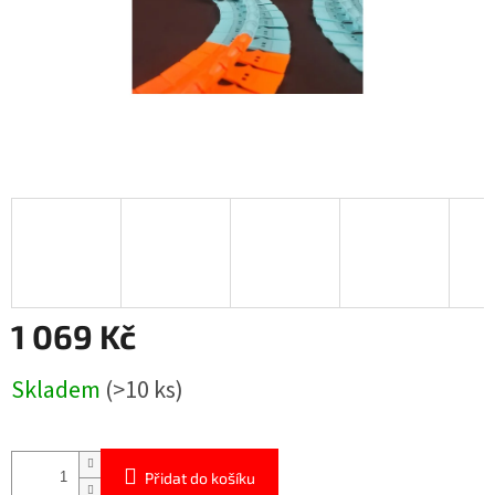
1 069 Kč
Měrná
Skladem
(>10 ks)
cena:
Přidat do košíku