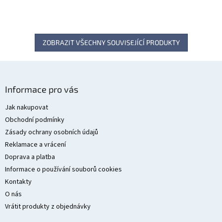
ZOBRAZIT VŠECHNY SOUVISEJÍCÍ PRODUKTY
Z
á
Informace pro vás
p
a
Jak nakupovat
t
Obchodní podmínky
í
Zásady ochrany osobních údajů
Reklamace a vrácení
Doprava a platba
Informace o používání souborů cookies
Kontakty
O nás
Vrátit produkty z objednávky