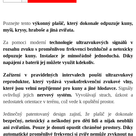
Poznejte tento
výkonný plašič, který dokonale odpuzuje kuny,
myši, krysy, hraboše a jiná zvířata.
Za pomoci moderní
technologie ultrazvukových signálů v
rozsahu zvuku s proměnlivou frekvencí bezhlučně a netoxicky
odpuzuje kuny. Instalace je mimořádně jednoduchá. Díky
napájení z baterií jej můžete využít kdekoliv.
Zařízení v pravidelných intervalech pouští ultrazvukový
reproduktor, který vydává vysokofrekvenční zvukové vlny,
které jsou velmi nepříjemné pro kuny a jiné hlodavce.
Signály
ovlivňují jejich
nervový systém.
Vyvolávají strach, úzkost a
nedostatek orientace v terénu, což vede k opuštění prostor.
Jedinečný patentovaný design zajistí, že plašič je dokonale
bezpečný, netoxický a neškodný pro děti lidi a nijak neublíží
ani zvířatům. Pouze je donutí opustit chráněné prostory. Díky
automatické proměnlivé frekvenci si zvíře nemůže zvyknout na