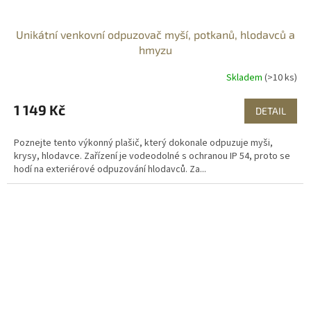
Unikátní venkovní odpuzovač myší, potkanů, hlodavců a
hmyzu
Skladem
(>10 ks)
1 149 Kč
DETAIL
Poznejte tento výkonný plašič, který dokonale odpuzuje myši,
krysy, hlodavce. Zařízení je vodeodolné s ochranou IP 54, proto se
hodí na exteriérové odpuzování hlodavců. Za...