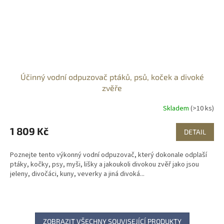
Účinný vodní odpuzovač ptáků, psů, koček a divoké
zvěře
Skladem
(>10 ks)
1 809 Kč
DETAIL
Poznejte tento výkonný vodní odpuzovač, který dokonale odplaší
ptáky, kočky, psy, myši, lišky a jakoukoli divokou zvěř jako jsou
jeleny, divočáci, kuny, veverky a jiná divoká...
ZOBRAZIT VŠECHNY SOUVISEJÍCÍ PRODUKTY