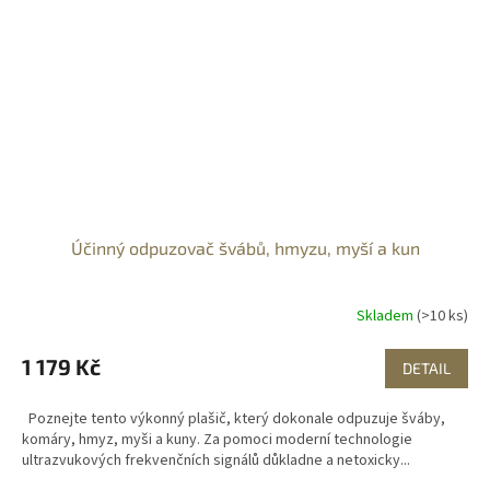
Účinný odpuzovač švábů, hmyzu, myší a kun
Skladem
(>10 ks)
1 179 Kč
DETAIL
Poznejte tento výkonný plašič, který dokonale odpuzuje šváby,
komáry, hmyz, myši a kuny. Za pomoci moderní technologie
ultrazvukových frekvenčních signálů důkladne a netoxicky...