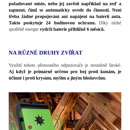
požadované místo, nebo jej zavěsit například na zeď a
zapnout, čímž se automaticky uvede do činnosti. Není
třeba žádné propojování ani napájení na baterii auta.
Takto poskytuje 24 hodinovou ochranu.
Díky nízké
spotřebě energie
vydrží baterie přibližně 6 měsíců.
NA RŮZNÉ DRUHY ZVÍŘAT
Využití tohoto přenosného odpuzovače je nesmírně široké.
Aj když je primárně určeno pro boj proti kunám, je
účinné i proti krysám, myším a jiným hlodavcům.