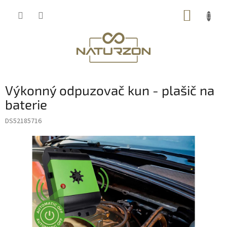
Přejít
NÁKUP
na
obsah
KOŠÍK
Výkonný odpuzovač kun - plašič na
baterie
DS52185716