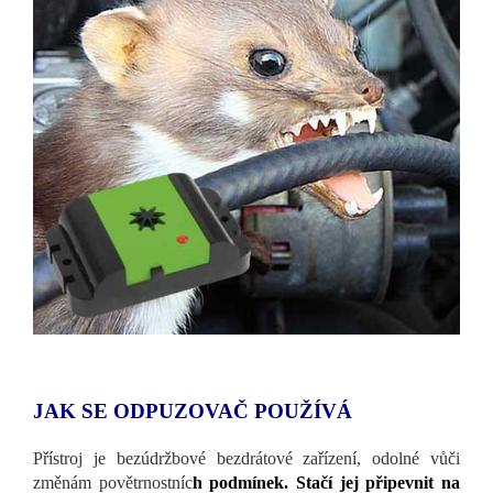
JAK SE ODPUZOVAČ POUŽÍVÁ
Přístroj je bezúdržbové bezdrátové zařízení, odolné vůči
změnám povětrnostníc
h podmínek. Stačí jej připevnit na