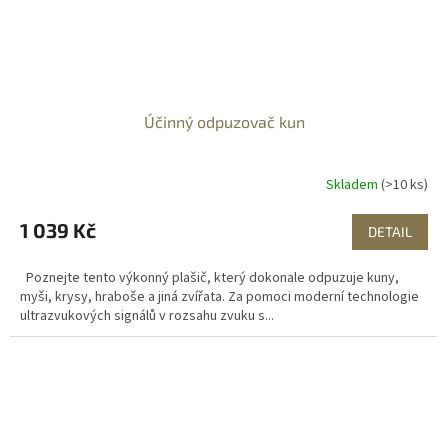
Účinný odpuzovač kun
Skladem
(>10 ks)
1 039 Kč
DETAIL
Poznejte tento výkonný plašič, který dokonale odpuzuje kuny,
myši, krysy, hraboše a jiná zvířata. Za pomoci moderní technologie
ultrazvukových signálů v rozsahu zvuku s...