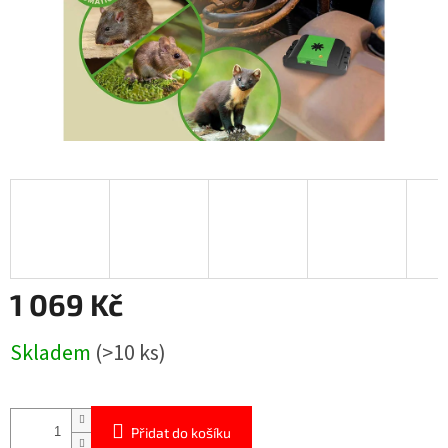
1 069 Kč
Měrná
Skladem
(>10 ks)
cena:
Přidat do košíku