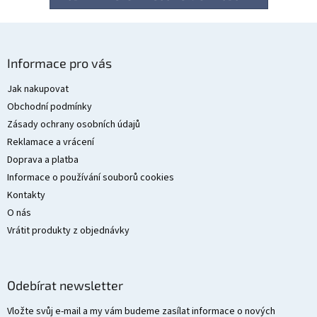
Z
á
Informace pro vás
p
a
Jak nakupovat
t
Obchodní podmínky
í
Zásady ochrany osobních údajů
Reklamace a vrácení
Doprava a platba
Informace o používání souborů cookies
Kontakty
O nás
Vrátit produkty z objednávky
Odebírat newsletter
Vložte svůj e-mail a my vám budeme zasílat informace o nových