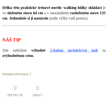
Délka této praktické trekové
nordic walking
hůlky
skládací
je
ve
složeném stavu 64 cm
a v maximálním
rozloženém stavu 135
cm
.
Jednoduše si ji nastavíte
podle výšky vaší postavy.
NÁŠ TIP
Zde nabízíme
výhodné
2-balení turistických holí
za
zvýhodněnou cenu.
Detailní informace
ZEPTAT SE
SDÍLET