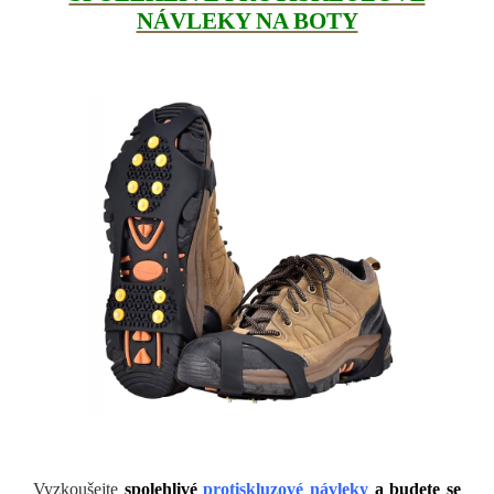
NÁVLEKY NA BOTY
Vyzkoušejte
spolehlivé
protiskluzové návleky
a budete se