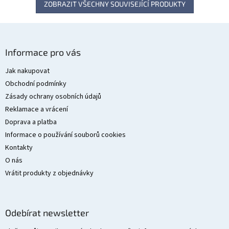
ZOBRAZIT VŠECHNY SOUVISEJÍCÍ PRODUKTY
Z
á
Informace pro vás
p
a
Jak nakupovat
t
Obchodní podmínky
í
Zásady ochrany osobních údajů
Reklamace a vrácení
Doprava a platba
Informace o používání souborů cookies
Kontakty
O nás
Vrátit produkty z objednávky
Odebírat newsletter