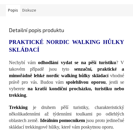
Popis
Diskuze
Detailní popis produktu
PRAKTICKÉ NORDIC WALKING HŮLKY
SKLÁDACÍ
Nechybí vám
odhodlání vydat se na pěší turistiku
? V
takovém případě jsou tyto
senzační, praktické a
mimořádně lehké nordic walking hůlky skládací
vhodné
právě pro vás. Budou vám
spolehlivou oporou
, jestli se
vyberete
na kratší kondiční procházku, turistiku nebo
trekking
.
Trekking
je druhem pěší turistiky, charakteristický
několikadenními až týdenními toulkami po odlehlých
oblastech země.
Ideálním pomocníkem
jsou proto jedinečné
skládací trekkingové hůlky, které vám poskytnou oporu.