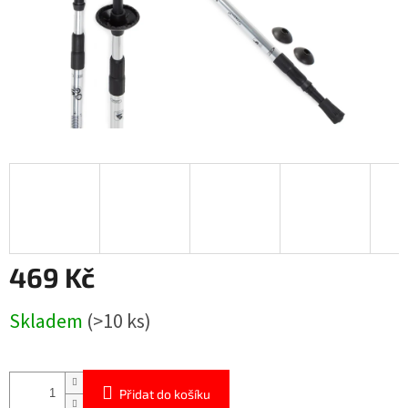
469 Kč
Měrná
Skladem
(>10 ks)
cena:
Přidat do košíku