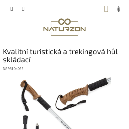
Přejít
NÁKUP
na
obsah
KOŠÍK
Kvalitní turistická a trekingová hůl
skládací
DS96104088