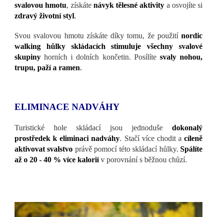
svalovou hmotu
, získáte
návyk tělesné aktivity
a osvojíte si
zdravý životní styl
.
Svou svalovou hmotu získáte díky tomu, že použití
nordic
walking
hůlky
skládacích stimuluje všechny svalové
skupiny
horních i dolních končetin. Posílíte
svaly nohou,
trupu, paží a ramen
.
ELIMINACE NADVÁHY
Turistické hole skládací jsou jednoduše
dokonalý
prostředek k eliminaci nadváhy
. Stačí více chodit a
cíleně
aktivovat svalstvo
právě pomocí této skládací hůlky.
Spálíte
až o 20 - 40 % více kalorií
v porovnání s běžnou chůzí.