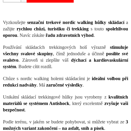
Vyzkoušejte
senzační trekové
nordic walking
hůlky
skládací
a
zažijte
rychlou chůzi, turistiku či trekking
s touto
spolehlivou
oporou
.
Navíc získáte
řadu zdravotních výhod
.
Používání skládacích trekkingových holí výrazně
stimuluje
všechny svalové skupiny
,
čímž jednoduše a účinně
posílíte své
svalstvo
.
Zároveň si zlepšíte váš
dýchací a kardiovaskulární
systém
.
Budete cítit rozdíl.
Chůze s nordic walking holemi skládacími je
ideální volbou při
redukci nadváhy
.
Má
zaručené výsledky
.
Unikátní skládací trekkingové hůlky jsou vyrobeny z
kvalitních
materiálů se systémem Antishock
, který excelentně
zvyšuje vaši
bezpečnost
.
Podle terénu, v jakém se budete pohybovat, si můžete vybrat ze
3
možných variant zakončení – na asfalt, sníh a písek
.