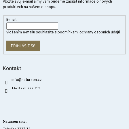
Vložte svůj e-mail a my vám budeme zasílat informace o nových
produktech na našem e-shopu.
E-mail
Vložením e-mailu souhlasíte s
podmínkami ochrany osobních údajů
PŘIHLÁSIT SE
Kontakt
info
@
naturzon.cz
+420 228 222 395
Naturzon s.r.o.
Tolstého 3237/13