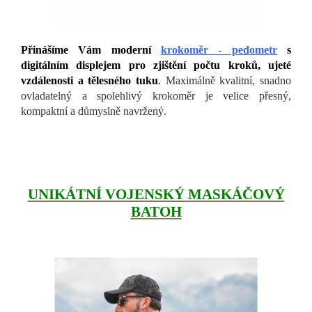
Přinášíme Vám moderní
krokoměr - pedometr
s
digitálním displejem pro zjištění počtu kroků, ujeté
vzdálenosti a tělesného tuku
.
Maximálně kvalitní, snadno
ovladatelný a spolehlivý krokoměr je velice přesný,
kompaktní a důmyslně navržený.
UNIKÁTNÍ VOJENSKÝ MASKÁČOVÝ
BATOH