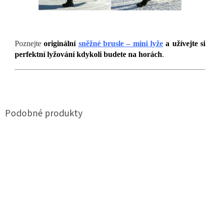
Poznejte
originální
sněžné brusle – mini lyže
a užívejte si
perfektní lyžování kdykoli budete na horách
.