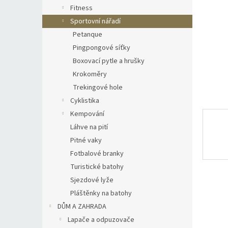
n
Fitness
e
Sportovní nářadí
l
Petanque
Pingpongové síťky
Boxovací pytle a hrušky
Krokoměry
Trekingové hole
Cyklistika
Kempování
Láhve na pití
Pitné vaky
Fotbalové branky
Turistické batohy
Sjezdové lyže
Pláštěnky na batohy
DŮM A ZAHRADA
Lapače a odpuzovače