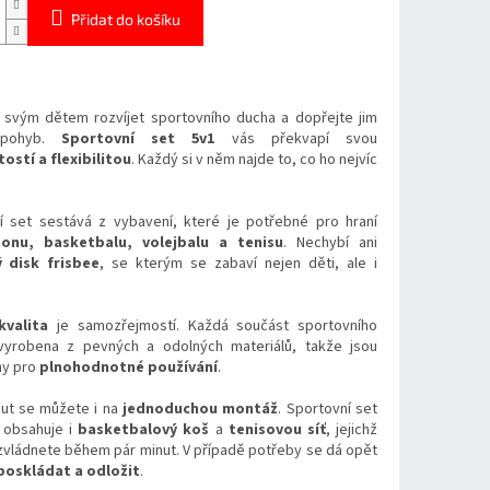
Přidat do košíku
svým dětem rozvíjet sportovního ducha a dopřejte jim
 pohyb.
Sportovní set 5v1
vás překvapí svou
ostí a flexibilitou
. Každý si v něm najde to, co ho nejvíc
í set sestává z vybavení, které je potřebné pro hraní
onu, basketbalu, volejbalu a tenisu
. Nechybí ani
 disk frisbee
, se kterým se zabaví nejen děti, ale i
kvalita
je samozřejmostí. Každá součást sportovního
vyrobena z pevných a odolných materiálů, takže jsou
ny pro
plnohodnotné používání
.
ut se můžete i na
jednoduchou montáž
. Sportovní set
ž obsahuje i
basketbalový koš
a
tenisovou síť
, jejichž
 zvládnete během pár minut. V případě potřeby se dá opět
poskládat a odložit
.