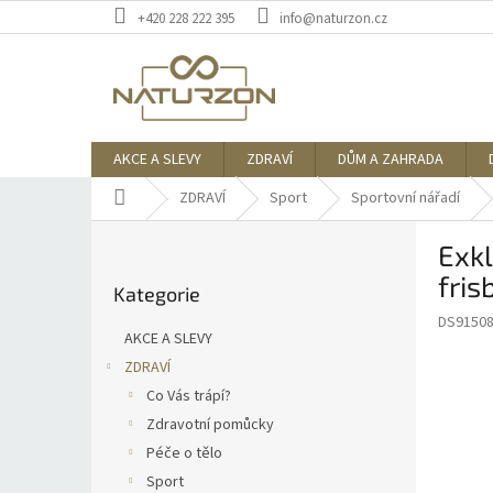
Přejít
+420 228 222 395
info@naturzon.cz
na
obsah
AKCE A SLEVY
ZDRAVÍ
DŮM A ZAHRADA
Domů
ZDRAVÍ
Sport
Sportovní nářadí
P
Exkl
o
Přeskočit
s
fris
Kategorie
kategorie
t
DS9150
r
AKCE A SLEVY
a
ZDRAVÍ
n
Co Vás trápí?
n
í
Zdravotní pomůcky
p
Péče o tělo
a
Sport