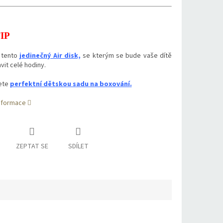
IP
 tento
jedinečný Air disk,
se kterým se bude vaše dítě
vit celé hodiny.
ete
perfektní dětskou sadu na boxování
.
informace
ZEPTAT SE
SDÍLET