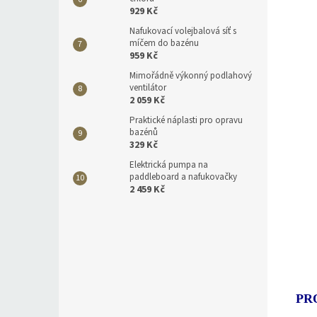
929 Kč
Nafukovací volejbalová síť s
míčem do bazénu
959 Kč
Mimořádně výkonný podlahový
ventilátor
2 059 Kč
Praktické náplasti pro opravu
bazénů
329 Kč
Elektrická pumpa na
paddleboard a nafukovačky
2 459 Kč
PR