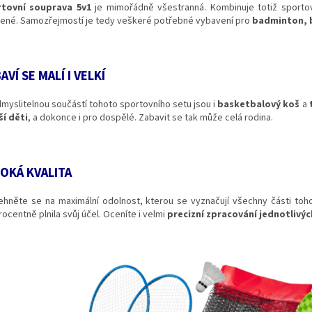
tovní souprava 5v1
je mimořádně všestranná. Kombinuje totiž sportovn
bené. Samozřejmostí je tedy veškeré potřebné vybavení pro
badminton, b
AVÍ SE MALÍ I VELKÍ
myslitelnou součástí tohoto sportovního setu jsou i
basketbalový koš
a
ší děti
, a dokonce i pro dospělé. Zabavit se tak může celá rodina.
OKÁ KVALITA
ehněte se na maximální odolnost, kterou se vyznačují všechny části toh
ocentně plnila svůj účel. Oceníte i velmi
precizní zpracování jednotlivý