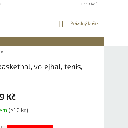
NÍCH ÚDAJŮ
REKLAMACE A VRÁCENÍ
DOPRAVA A PLATBA
Přihlášení
INFO
NÁKUPNÍ
Prázdný košík
KOŠÍK
ee
asketbal, volejbal, tenis,
9 Kč
dem
(>10 ks)