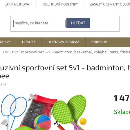
JAK NAKUPOVAT
OBCHODNÍ PODMÍNKY
ZÁSADY OCHRANY OSOB
HLEDAT
DÁRKY
HRAČKY
DOPRAVA ZDARMA
Kontakty
Exkluzivní sportovní set 5v1 - badminton, basketbal, volejbal, tenis, frisb
uzivní sportovní set 5v1 - badminton, b
bee
8395
1 47
Měrná
Skla
cena: