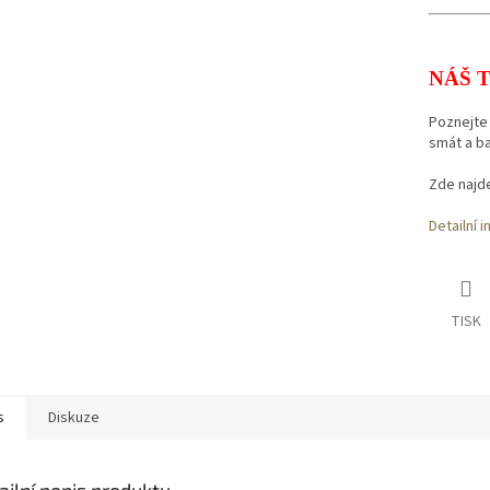
NÁŠ T
Poznejte
smát a ba
Zde najd
Detailní 
TISK
s
Diskuze