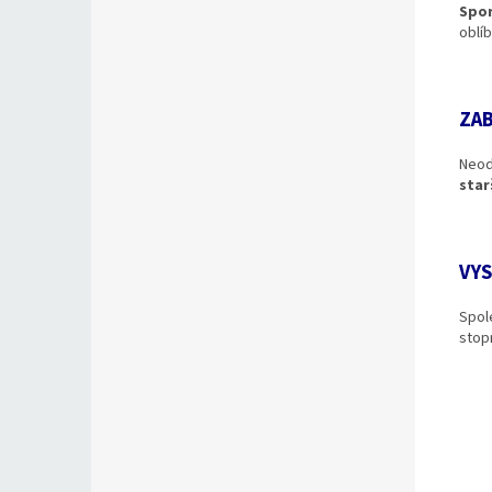
Spor
oblí
ZAB
Neod
star
VYS
Spol
stopr