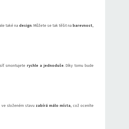
ale také na
design
. Můžete se tak těšit na
barevnost
,
u síť smontujete
rychle a jednoduše
. Díky tomu bude
že ve složeném stavu
zabírá málo místa
, což oceníte