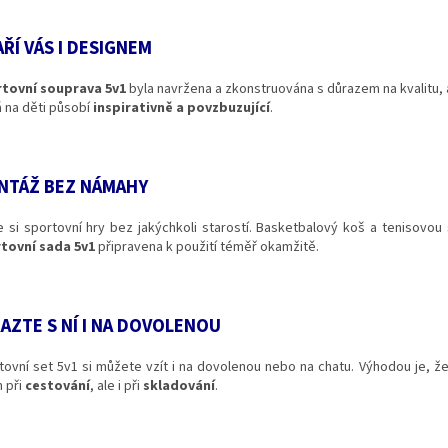
ŘÍ VÁS I DESIGNEM
tovní souprava 5v1
byla navržena a zkonstruována s důrazem na kvalitu, 
á na děti působí
inspirativně a povzbuzující
.
NTÁŽ BEZ NÁMAHY
te si sportovní hry bez jakýchkoli starostí. Basketbalový koš a tenisovo
tovní sada 5v1
připravena k použití téměř okamžitě.
AZTE S NÍ I NA DOVOLENOU
tovní set 5v1 si můžete vzít i na dovolenou nebo na chatu. Výhodou je, 
n při
cestování
, ale i při
skladování
.