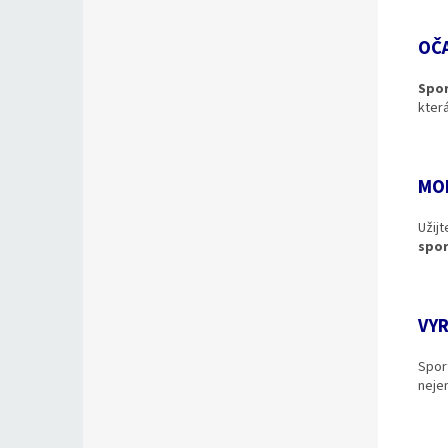
OČA
Spor
kter
MO
Užij
spor
VYR
Spor
neje