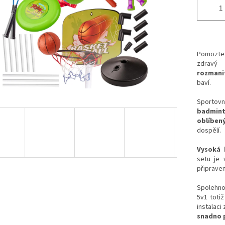
Pomozte 
zdravý
rozmanit
baví.
Sportovn
badmint
oblíbený
dospělí.
Vysoká 
setu je 
připrave
Spolehno
5v1 toti
instalaci
snadno 