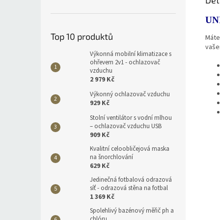
Det
UN
Top 10 produktů
Máte
vaše
Výkonná mobilní klimatizace s
ohřevem 2v1 - ochlazovač
vzduchu
2 979 Kč
Výkonný ochlazovač vzduchu
929 Kč
Stolní ventilátor s vodní mlhou
– ochlazovač vzduchu USB
909 Kč
Kvalitní celoobličejová maska
na šnorchlování
629 Kč
Jedinečná fotbalová odrazová
síť - odrazová stěna na fotbal
1 369 Kč
Spolehlivý bazénový měřič ph a
chlóru