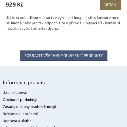
929 Kč
DETAIL
Užijte si pohodlnou relaxaci ve vynikající houpací síti s knihou v ruce,
při hudbě nebo jen tak odpočívejte v přírodě. Houpací síť - hamak si
můžete zavěsit do zahrady, na...
ZOBRAZIT VŠECHNY SOUVISEJÍCÍ PRODUKTY
Z
á
Informace pro vás
p
a
Jak nakupovat
t
Obchodní podmínky
í
Zásady ochrany osobních údajů
Reklamace a vrácení
Doprava a platba