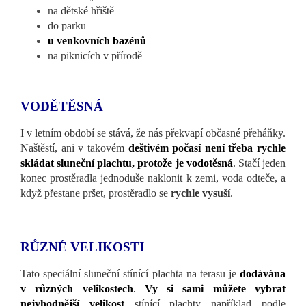
na dětské hřiště
do parku
u venkovních bazénů
na piknicích v přírodě
VODĚ
TĚSNÁ
I v letním období se stává, že nás překvapí občasné přeháňky.
Naštěstí, ani v takovém
deštivém počasí není třeba rychle
skládat sluneční plachtu, protože je vodotěsná
. Stačí jeden
konec prostěradla jednoduše naklonit k zemi, voda odteče, a
když přestane pršet, prostěradlo se
rychle vysuší
.
RŮZNÉ VELIKOSTI
Tato speciální sluneční stínící plachta na terasu je
dodávána
v různých velikostech
.
Vy si sami můžete vybrat
nejvhodnější velikost
stínící plachty například podle