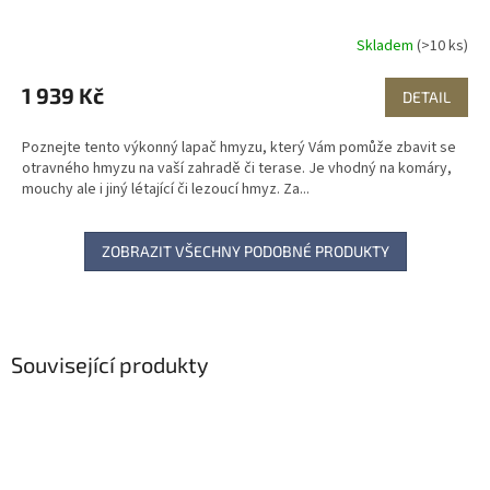
R
Skladem
(>10 ks)
M
1 939 Kč
DETAIL
A
Poznejte tento výkonný lapač hmyzu, který Vám pomůže zbavit se
otravného hmyzu na vaší zahradě či terase. Je vhodný na komáry,
mouchy ale i jiný létající či lezoucí hmyz. Za...
ZOBRAZIT VŠECHNY PODOBNÉ PRODUKTY
Související produkty