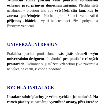
Jedinečná stínící plachta vám poskytne spolehlivou
ochranu před přímým slunečním zářením.
Plachtu stačí
natáhnout v prostoru tak, aby
vytvářela stín tam, kde to
zrovna potřebujete
. Plachta proti Slunci vám zajistí
příjemný chládek
a vy si budete moci užívat pobytu na
čerstvém vzduchu.
UNIVERZÁLNÍ DESIGN
Praktická plachta proti slunci
vás jistě okouzlí svým
univerzálním designem
. Je vhodná
pro použití v různých
prostorách
. Dokonce si ji můžete vzít sebou jako zavazadla
na výlet, na chatu, k vodě a podobně.
RYCHLÁ INSTALACE
Instalace stínící plachty je velmi rychlá a jednoduchá.
Na
rozích plachty
se nacházejí
vyztužené otvory, přes které se