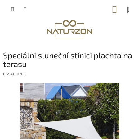
Přejít
NÁKUP
na
obsah
KOŠÍK
Speciální sluneční stínící plachta na
terasu
DS94130760