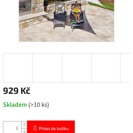
929 Kč
Měrná
Skladem
(>10 ks)
cena:
Přidat do košíku