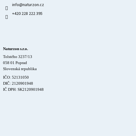
info
@
naturzon.cz
+420 228 222 395
Naturzon s.r.o.
Tolstého 3237/13
058 01 Poprad
Slovenská republika
IČO: 52131050
DIČ: 2120901948
IČ DPH: SK2120901948