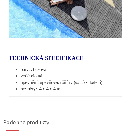
TECHNICKÁ SPECIFIKACE
barva: béžová
voděodolná
upevnění: upevňovací šňůry (součást balení)
rozměry:
4 x 4 x 4
m