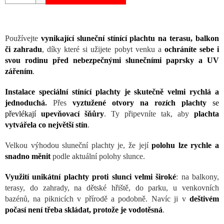
Používejte
vynikající sluneční stínící plachtu na terasu, balkon
či zahradu
, díky které si užijete pobyt venku a
ochráníte sebe i
svou rodinu před nebezpečnými slunečními paprsky a UV
zářením
.
Instalace speciální stínící plachty je skutečně velmi rychlá a
jednoduchá
.
Přes
vyztužené otvory na rozích plachty
se
převlékají
upevňovací šňůry
. Ty připevníte tak, aby
plachta
vytvářela co největší stín
.
Velkou výhodou sluneční plachty je, že její
polohu lze rychle a
snadno měnit
podle aktuální polohy slunce.
Využití unikátní plachty proti slunci velmi široké
: na balkony,
terasy, do zahrady, na dětské hřiště, do parku, u venkovních
bazénů, na piknicích v přírodě a podobně. Navíc ji v
deštivém
počasí není třeba skládat, protože je vodotěsná
.