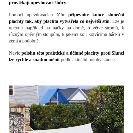
provlékají upevňovací šňůry
.
Pomocí upevňovacích šňůr
připevníte konce sluneční
plachty tak, aby plachta vytvářela co největší stín
. Lze je
upevnit například na háčky na domě, o větve stromů, k
různým opěrným sloupům, k jakémukoli kotvícímu háčku v
zemi a podobně.
Navíc
polohu této praktické a účinné plachty proti Slunci
lze rychle a snadno měnit
podle aktuální polohy slunce.