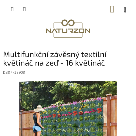
Přejít
NÁKUP
na
obsah
KOŠÍK
Multifunkční závěsný textilní
květináč na zeď - 16 květináč
DS87718909