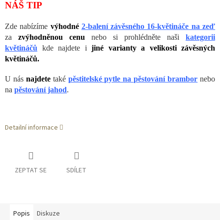
NÁŠ TIP
Zde nabízíme
výhodné
2-balení závěsného 16-květináče na zeď
za
zvýhodněnou cenu
nebo si prohlédněte naši
kategorii
květináčů
kde najdete i
jiné varianty a velikosti závěsných
květináčů.
U nás
najdete
také
pěstitelské pytle na pěstování brambor
nebo
na
pěstování jahod
.
Detailní informace
ZEPTAT SE
SDÍLET
Popis
Diskuze