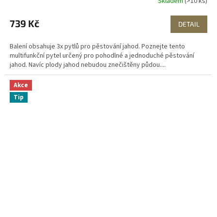
Skladem
(>10 ks)
739 Kč
DETAIL
Balení obsahuje 3x pytlů pro pěstování jahod. Poznejte tento
multifunkční pytel určený pro pohodlné a jednoduché pěstování
jahod. Navíc plody jahod nebudou znečištěny půdou....
Akce
Tip