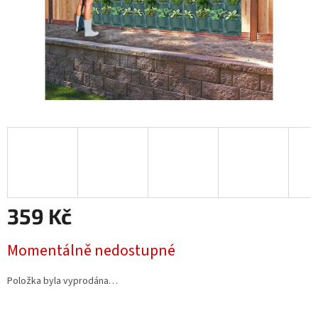
359 Kč
Měrná
Momentálně nedostupné
cena:
Položka byla vyprodána…