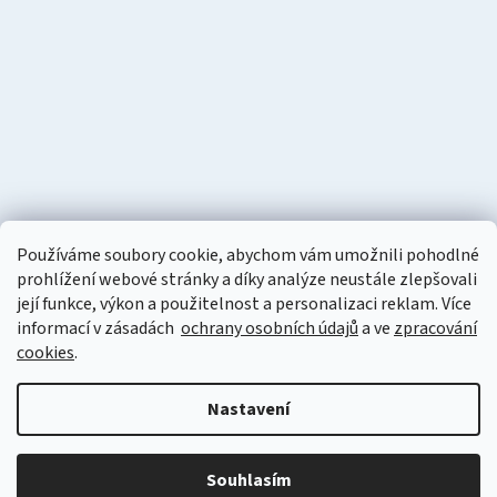
Používáme soubory cookie, abychom vám umožnili pohodlné
prohlížení webové stránky a díky analýze neustále zlepšovali
její funkce, výkon a použitelnost a personalizaci reklam. Více
informací v zásadách
ochrany osobních údajů
a ve
zpracování
cookies
.
Vytvořil Shoptet
Nastavení
Copyright 2026
Naturzon.cz
. Všechna práva vyhrazena.
Upravit
nastavení cookies
Souhlasím