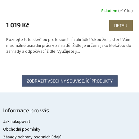
Skladem
(>10 ks)
1 019 Kč
DETAIL
Poznejte tuto skvělou profesionální zahrádkářskou židli, která Vám
maximálně usnadní práci v zahradě. Židle je určena jako klekátko do
zahrady a odpočívací židle. Využijete ji...
ZOBRAZIT VŠECHNY SOUVISEJÍCÍ PRODUKTY
Z
á
Informace pro vás
p
a
Jak nakupovat
t
Obchodní podmínky
í
Zásady ochrany osobních údajů