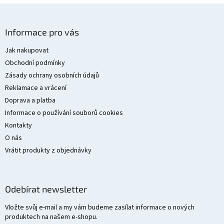
Z
á
Informace pro vás
p
a
Jak nakupovat
t
Obchodní podmínky
í
Zásady ochrany osobních údajů
Reklamace a vrácení
Doprava a platba
Informace o používání souborů cookies
Kontakty
O nás
Vrátit produkty z objednávky
Odebírat newsletter
Vložte svůj e-mail a my vám budeme zasílat informace o nových
produktech na našem e-shopu.