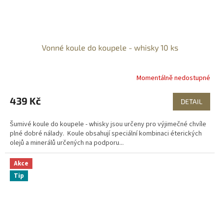
Vonné koule do koupele - whisky 10 ks
Momentálně nedostupné
439 Kč
DETAIL
Šumivé koule do koupele - whisky jsou určeny pro výjimečné chvíle
plné dobré nálady. Koule obsahují speciální kombinaci éterických
olejů a minerálů určených na podporu...
Akce
Tip