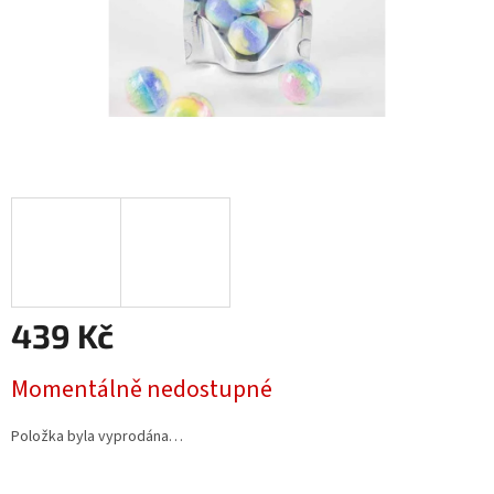
439 Kč
Měrná
Momentálně nedostupné
cena:
Položka byla vyprodána…