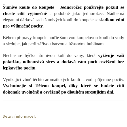
Šumivé koule do koupele - Jednorožec používejte pokud se
chcete cítit výjimečně
- podobně jako jednorožec. Nádherná
elegantní dárková sada šumivých koulí do koupele se
sladkou vůní
pro výjimečné pocity.
Během přípravy koupele hoďte šumivou koupelovou kouli do vody
a sledujte, jak perlí zářivou barvou a úžasnými bublinami.
Nechte se hýčkat šumivou kulí do vany, která
v
yživuje vaši
pokožku, odbourává stres a dodává vám pocit osvěžení bez
lepkavého pocitu.
Vynikající vůně těchto aromatických koulí navodí příjemné pocity.
Vychutnejte si léčivou koupel, díky které se budete cítit
dokonale uvolněně a osvěženě po dlouhém stresujícím dni.
Detailní informace