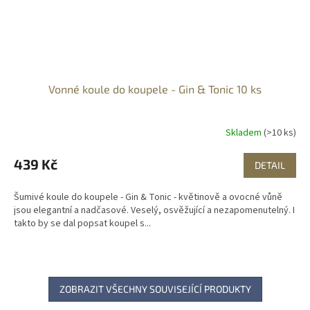
Vonné koule do koupele - Gin & Tonic 10 ks
Skladem
(>10 ks)
439 Kč
DETAIL
Šumivé koule do koupele - Gin & Tonic - květinově a ovocné vůně
jsou elegantní a nadčasové. Veselý, osvěžující a nezapomenutelný. I
takto by se dal popsat koupel s...
ZOBRAZIT VŠECHNY SOUVISEJÍCÍ PRODUKTY