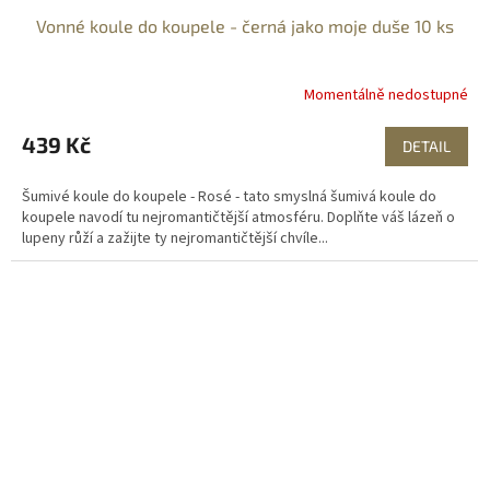
Vonné koule do koupele - černá jako moje duše 10 ks
Momentálně nedostupné
439 Kč
DETAIL
Šumivé koule do koupele - Rosé - tato smyslná šumivá koule do
koupele navodí tu nejromantičtější atmosféru. Doplňte váš lázeň o
lupeny růží a zažijte ty nejromantičtější chvíle...