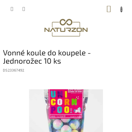
Přejít
NÁKUP
na
obsah
KOŠÍK
Vonné koule do koupele -
Jednorožec 10 ks
DS23367492