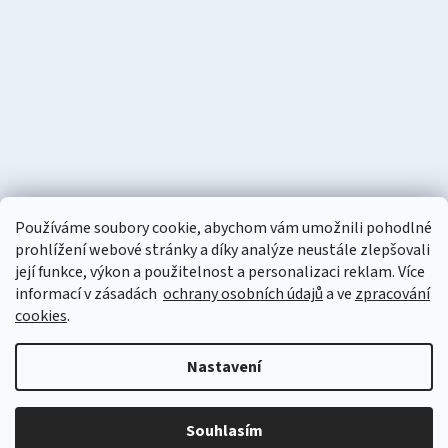
Používáme soubory cookie, abychom vám umožnili pohodlné
prohlížení webové stránky a díky analýze neustále zlepšovali
její funkce, výkon a použitelnost a personalizaci reklam. Více
informací v zásadách
ochrany osobních údajů
a ve
zpracování
cookies
.
Vytvořil Shoptet
Nastavení
Copyright 2026
Naturzon.cz
. Všechna práva vyhrazena.
Upravit
nastavení cookies
Souhlasím