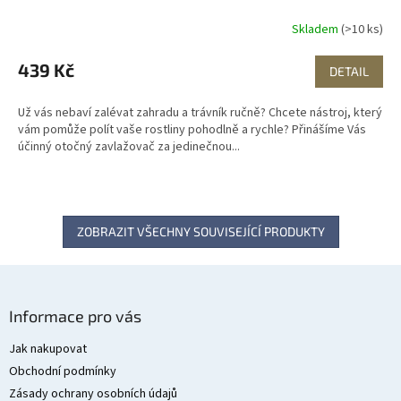
Skladem
(>10 ks)
439 Kč
DETAIL
Už vás nebaví zalévat zahradu a trávník ručně? Chcete nástroj, který
vám pomůže polít vaše rostliny pohodlně a rychle? Přinášíme Vás
účinný otočný zavlažovač za jedinečnou...
ZOBRAZIT VŠECHNY SOUVISEJÍCÍ PRODUKTY
Z
á
Informace pro vás
p
a
Jak nakupovat
t
Obchodní podmínky
í
Zásady ochrany osobních údajů