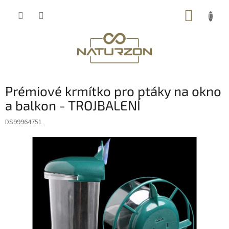
Přejít
NÁKUP
na
obsah
KOŠÍK
Prémiové krmítko pro ptáky na okno
a balkon - TROJBALENÍ
DS99964751