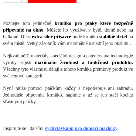
Poznejte toto jedinečné
krmítko pro ptáky které bezpečně
připevníte na okno.
Můžete ho využívat v bytě, domě nebo na
balkoně. Díky
extra silné přísavce
bude krmítko
stabilně držet
na
svém místě. Velký zásobník vám maximálně usnadní jeho obsluhu.
Nejkvalitnější materiály, speciální design a patentovaná technologie
výroby zajistí
maximální životnost a funkčnost produktu.
Všechny tyto vlastnosti dělají z tohoto krmítka prémiový produkt ve
své cenové kategorii.
Nyní může pomoci ptáčkům každý a nepotřebuje ani zahradu.
Jednoduše připevníte krmítko, naplníte a už se jen stačí kochat
šťastnými ptáčky.
Inspirujte se i dalšími
vychytávkami pro domácí mazlíčky
.