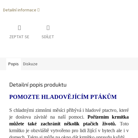
Detailní informace
ZEPTAT SE
SDÍLET
Popis
Diskuze
Detailní popis produktu
POMOZTE HLADOVĚJÍCÍM PTÁKŮM
S chladnými zimními měsíci přibývá i hladové ptactvo, které
je doslova závislé na naší pomoci.
Pořízením krmítka
můžete také zachránit několik ptačích životů.
Toto
krmítko je obzvláště vytvořeno pro lidi žijící v bytech ale i v
domech. Takto si může na okno dát krmítko opravdu každý.