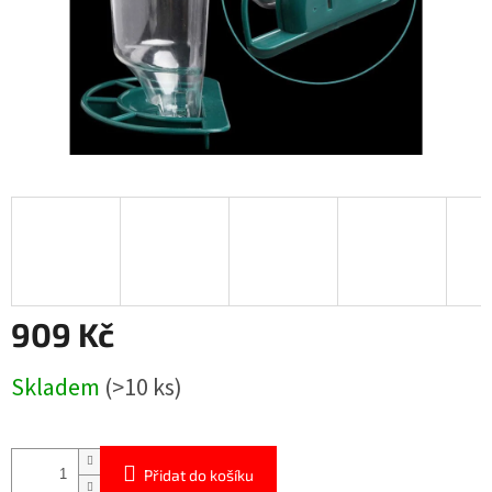
909 Kč
Měrná
Skladem
(>10 ks)
cena:
Přidat do košíku