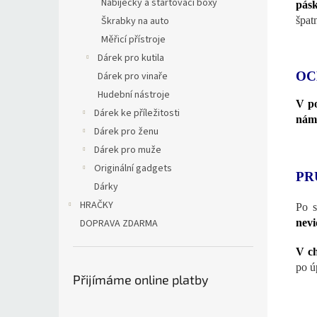
Nabíječky a startovací boxy
pás
Škrabky na auto
špat
Měřicí přístroje
Dárek pro kutila
OC
Dárek pro vinaře
Hudební nástroje
V po
Dárek ke příležitosti
námr
Dárek pro ženu
Dárek pro muže
Originální gadgets
PR
Dárky
HRAČKY
Po s
DOPRAVA ZDARMA
nevi
V ch
po ú
Přijímáme online platby