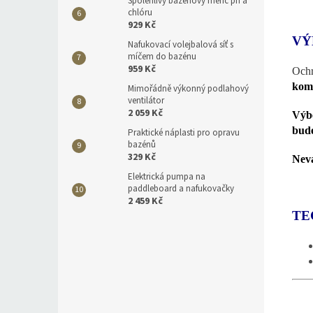
Spolehlivý bazénový měřič ph a
chlóru
929 Kč
VÝ
Nafukovací volejbalová síť s
míčem do bazénu
959 Kč
Ochr
komf
Mimořádně výkonný podlahový
ventilátor
2 059 Kč
Výbě
bude
Praktické náplasti pro opravu
bazénů
329 Kč
Nevá
Elektrická pumpa na
paddleboard a nafukovačky
2 459 Kč
TE