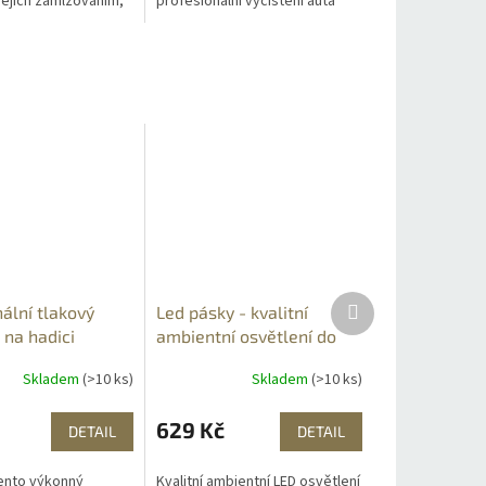
jejich zamlžováním,
profesionální vyčištění auta
i kapkami, ani s
bez poškrábání. Vaše auto
m zrcadel. Zaručí
bude dokonale čisté během...
Další
ální tlakový
Led pásky - kvalitní
produkt
 na hadici
ambientní osvětlení do
auta
Skladem
(>10 ks)
Skladem
(>10 ks)
629 Kč
DETAIL
DETAIL
ento výkonný
Kvalitní ambientní LED osvětlení