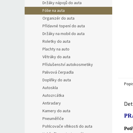
Držáky nápojů do auta
Fólie na auta
Organizér do auta
Přídavné topení do auta
Držáky na mobil do auta
Roletky do auta
Plachty na auto
Větráky do auta
Příslušenství autokosmetiky
Palivová čerpadla
Doplňky do auta
Popi
Autoskla
Autozrcátka
Antiradary
Det
Kamery do auta
PR
Pneuměřiče
Pohlcovače vlhkosti do auta
Potř