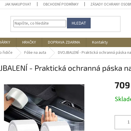
JAK NAKUPOVAT
OBCHODNÍ PODMÍNKY
ZÁSADY OCHRANY OSOB
HLEDAT
DÁRKY
HRAČKY
DOPRAVA ZDARMA
Kontakty
o řidiče
Fólie na auta
DVOJBALENÍ - Praktická ochranná páska na
JBALENÍ - Praktická ochranná páska n
709
Měrná
Skla
cena: