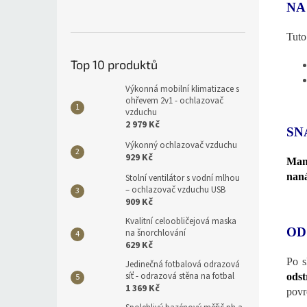
NA
Tuto
Top 10 produktů
Výkonná mobilní klimatizace s
ohřevem 2v1 - ochlazovač
vzduchu
2 979 Kč
SN
Výkonný ochlazovač vzduchu
929 Kč
Man
naná
Stolní ventilátor s vodní mlhou
– ochlazovač vzduchu USB
909 Kč
Kvalitní celoobličejová maska
OD
na šnorchlování
629 Kč
Po s
Jedinečná fotbalová odrazová
síť - odrazová stěna na fotbal
odst
1 369 Kč
povr