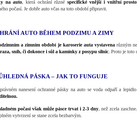
ky na auto
, která ochrání různé
specifické vnější i vnitřní prost
ného počasí. Je dobře auto včas na toto období připravit.
HRÁNÍ AUTO BĚHEM PODZIMU A ZIMY
dzimním a zimním období je karoserie auta vystavena
různým nep
aza, sníh, či dokonce i sůl a kamínky z posypu silnic
. Proto je toto
ŮHLEDNÁ PÁSKA – JAK TO FUNGUJE
právném nanesení ochranné pásky na auto se voda odpaří a lepidl
ditelnou.
ladném počasí však může pásce trvat i 2-3 dny
, než zcela zaschne
plném vytvrzení se stane zcela bezbarvým.