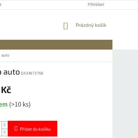
NÍCH ÚDAJŮ
REKLAMACE A VRÁCENÍ
DOPRAVA A PLATBA
Přihlášení
INFO
NÁKUPNÍ
Prázdný košík
KOŠÍK
 auto
a auto
DA34873768
 Kč
dem
(>10 ks)
Přidat do košíku