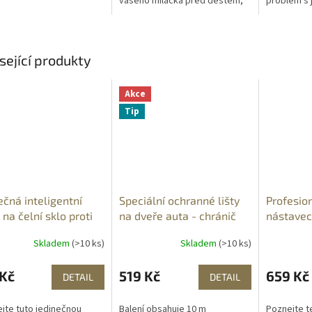
vašeho miláčka před deštěm,
problém s 
prachem, námrazou, škodlivým
s dešťovým
UV zářením a jiným
poškrábání
poškozením....
vám...
sející produkty
Akce
Tip
ečná inteligentní
Speciální ochranné lišty
Profesion
 na čelní sklo proti
na dveře auta - chránič
nástavec
ze i slunci
dverí - 10 m
Skladem
(>10 ks)
Skladem
(>10 ks)
 Kč
519 Kč
659 Kč
DETAIL
DETAIL
te tuto jedinečnou
Balení obsahuje 10 m
Poznejte t