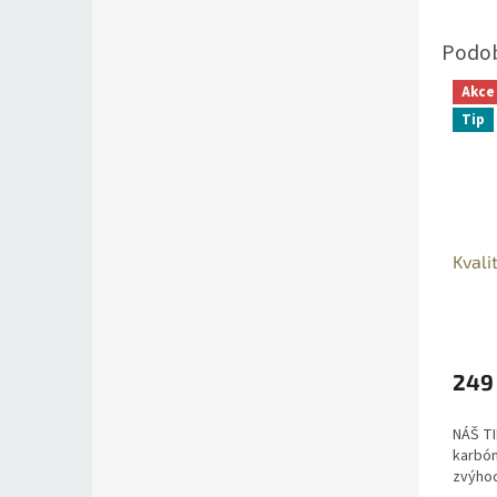
Akce
Tip
Kvali
249
NÁŠ TI
karbón
zvýho