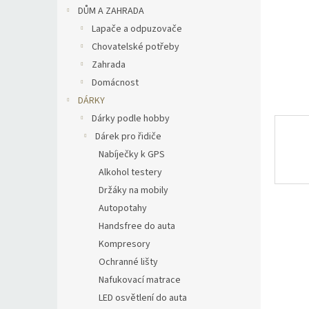
n
DŮM A ZAHRADA
e
Lapače a odpuzovače
l
Chovatelské potřeby
Zahrada
Domácnost
DÁRKY
Dárky podle hobby
Dárek pro řidiče
Nabíječky k GPS
Alkohol testery
Držáky na mobily
Autopotahy
Handsfree do auta
Kompresory
Ochranné lišty
Nafukovací matrace
LED osvětlení do auta