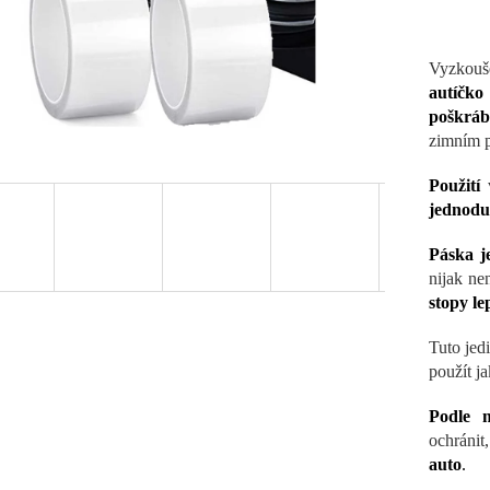
Vyzkouš
autíčko
poškrá
zimním p
Použití
jednodu
Páska j
nijak ne
stopy le
Tuto jed
použít ja
Podle m
ochránit
auto
.