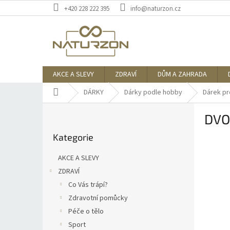
Přejít
+420 228 222 395
info@naturzon.cz
na
obsah
AKCE A SLEVY
ZDRAVÍ
DŮM A ZAHRADA
Domů
DÁRKY
Dárky podle hobby
Dárek pr
P
DVO
o
Přeskočit
s
Kategorie
kategorie
t
r
AKCE A SLEVY
a
ZDRAVÍ
n
Co Vás trápí?
n
í
Zdravotní pomůcky
p
Péče o tělo
a
Sport