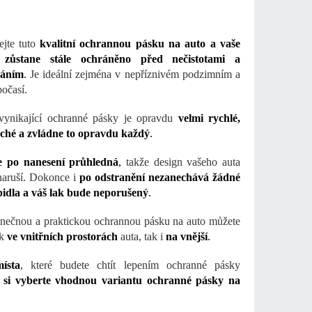
ejte tuto
kvalitní ochrannou pásku na auto a vaše
 zůstane stále ochráněno před nečistotami a
báním
.
Je ideální zejména v nepříznivém podzimním a
očasí.
vynikající ochranné pásky je opravdu
velmi rychlé,
ché a zvládne to opravdu každý
.
e po nanesení průhledná
,
takže design vašeho auta
naruší. Dokonce i
po odstranění nezanechává žádné
pidla a váš lak bude neporušený
.
inečnou a praktickou ochrannou pásku na auto můžete
k
ve vnitřních prostorách
auta, tak i
na vnější
.
ísta
, které budete chtít lepením ochranné pásky
,
si vyberte vhodnou variantu ochranné pásky na