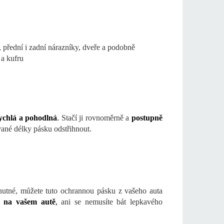
, přední i zadní nárazníky, dveře a podobně
 a kufru
ychlá a pohodlná
.
Stačí ji rovnoměrně a
postupně
ané délky pásku odstřihnout.
nutné, můžete tuto ochrannou pásku z vašeho auta
a na vašem autě
,
ani se nemusíte bát lepkavého