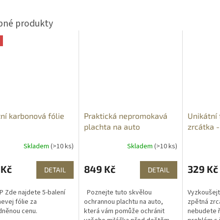
tní karbonová fólie
Praktická nepromokavá
Unikátní 
plachta na auto
zrcátka - 
zamlžová
Skladem
(>10 ks)
Skladem
(>10 ks)
 Kč
849 Kč
329 Kč
DETAIL
DETAIL
P Zde najdete 5-balení
Poznejte tuto skvělou
Vyzkoušejte
evej fólie za
ochrannou plachtu na auto,
zpětná zrc
dněnou cenu.
která vám pomůže ochránit
nebudete ř