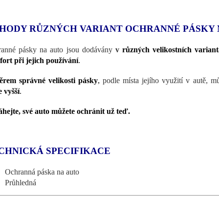
HODY RŮZNÝCH VARIANT OCHRANNÉ PÁSKY 
anné pásky na auto jsou dodávány
v
různých velikostních varian
ort při jejich používání
.
rem správné velikosti pásky
,
podle místa jejího využití v autě, m
 vyšší
.
hejte, své auto můžete ochránit už teď.
CHNICKÁ SPECIFIKACE
Ochranná páska na auto
Průhledná