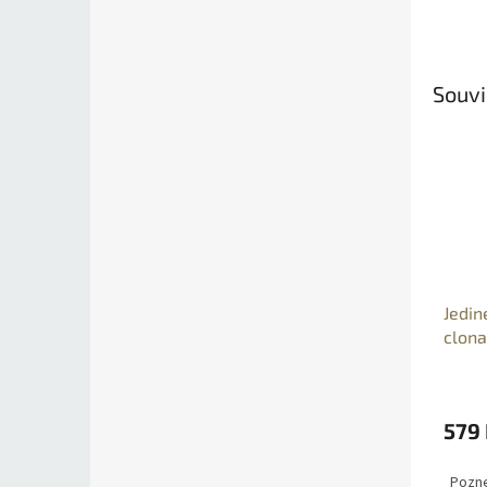
Souvi
Jedin
clona
námra
579
Poznej