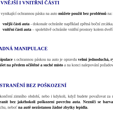
 VNĚJŠÍ I VNITŘNÍ ČÁSTI
 vynikající ochrannou pásku na auto
můžete použít bez problémů
na:
vnější části auta
- dokonale ochráníte například zpětná boční zrcátka
vnitřní části auta
– spolehlivě ochráníte vnitřní prostory kolem dveří
ADNÁ MANIPULACE
ipulace
s ochrannou páskou na auto je opravdu
velmi jednoduchá, r
šet na předem očištěné a suché místo
a na konci nalepování požadov
STRANĚNÍ BEZ POŠKOZENÍ
končení zimního období, nebo i kdykoli, když budete považovat za 
ranit bez jakéhokoli poškození povrchu auta
.
Nezničí se barv
chu, neboť
na autě nezůstanou žádné zbytky lepidla
.