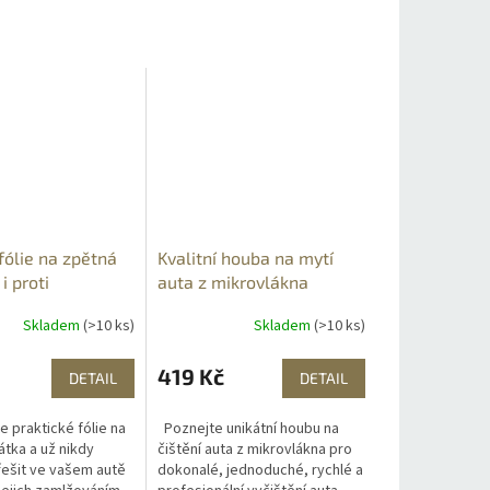
fólie na zpětná
Kvalitní houba na mytí
i proti
auta z mikrovlákna
ní
Skladem
(>10 ks)
Skladem
(>10 ks)
419 Kč
DETAIL
DETAIL
 praktické fólie na
Poznejte unikátní houbu na
átka a už nikdy
čištění auta z mikrovlákna pro
ešit ve vašem autě
dokonalé, jednoduché, rychlé a