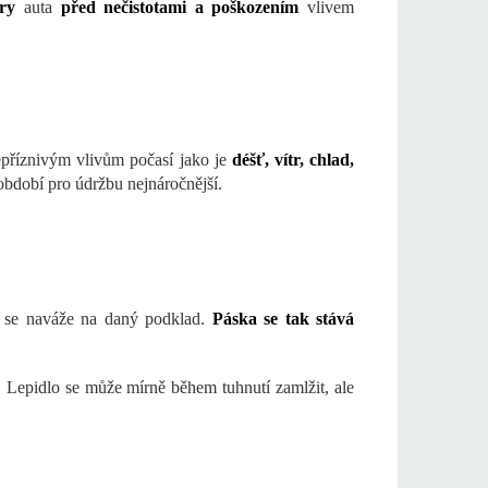
ory
auta
před nečistotami a poškozením
vlivem
říznivým vlivům počasí jako je
déšť, vítr, chlad,
 období pro údržbu nejnáročnější.
o se naváže na daný podklad.
Páska se tak stává
. Lepidlo se může mírně během tuhnutí zamlžit, ale