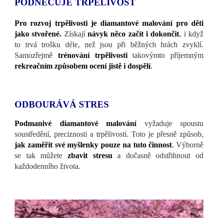
PODNĚCUJE TRPĚLIVOST
Pro rozvoj trpělivosti je diamantové malování pro děti
jako stvořené.
Získají
návyk něco začít i dokončit
,
i když
to trvá trošku déle, než jsou při běžných hrách zvyklí.
Samozřejmě
trénování trpělivosti
takovýmto příjemným
rekreačním způsobem ocení jistě i dospělí
.
ODBOURÁVÁ STRES
Podmanivé diamantové malování
vyžaduje spoustu
soustředění, preciznosti a trpělivosti. Toto je přesně způsob,
jak zaměřit své myšlenky pouze na tuto činnost
.
Výborně
se tak můžete
zbavit stresu
a dočasně odstřihnout od
každodenního života.