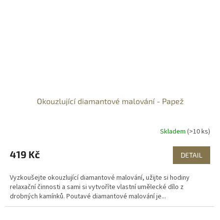
Okouzlující diamantové malování - Papež
Skladem
(>10 ks)
419 Kč
DETAIL
Vyzkoušejte okouzlující diamantové malování, užijte si hodiny
relaxační činnosti a sami si vytvoříte vlastní umělecké dílo z
drobných kamínků. Poutavé diamantové malování je...