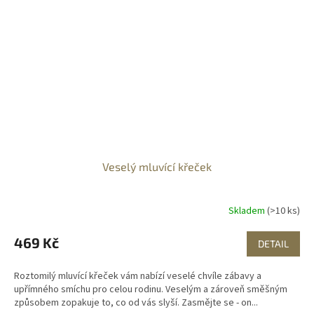
Veselý mluvící křeček
Skladem
(>10 ks)
469 Kč
DETAIL
Roztomilý mluvící křeček vám nabízí veselé chvíle zábavy a
upřímného smíchu pro celou rodinu. Veselým a zároveň směšným
způsobem zopakuje to, co od vás slyší. Zasmějte se - on...