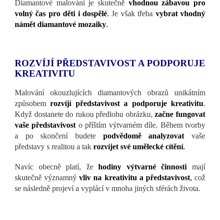
Diamantové malování je skutečně
vhodnou zábavou pro
volný čas pro děti i dospělé
.
Je však třeba
vybrat vhodný
námět diamantové mozaiky
.
ROZVÍJÍ PŘEDSTAVIVOST A PODPORUJE
KREATIVITU
Malování okouzlujících diamantových obrazů unikátním
způsobem
rozvíjí představivost a podporuje kreativitu
.
Když dostanete do rukou předlohu obrázku,
začne fungovat
vaše představivost
o příštím výtvarném díle. Během tvorby
a po skončení budete
podvědomě analyzovat
vaše
představy s realitou a tak
rozvíjet své umělecké cítění
.
Navíc obecně platí, že
hodiny výtvarné činnosti
mají
skutečně významný
vliv na kreativitu a představivost
,
což
se následně projeví a vyplácí v mnoha jiných sférách života.