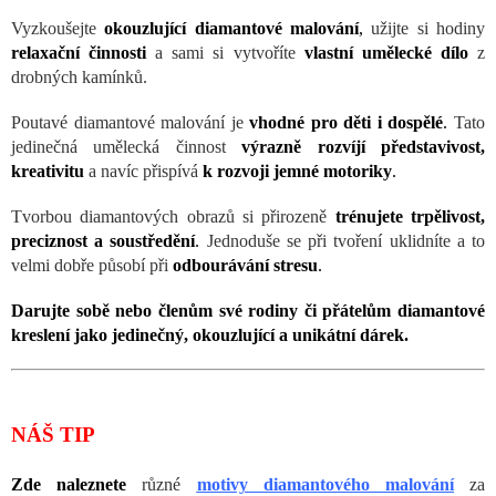
Vyzkoušejte
okouzlující diamantové malování
,
užijte si hodiny
relaxační činnosti
a sami si vytvoříte
vlastní umělecké dílo
z
drobných kamínků.
Poutavé diamantové malování je
vhodné pro děti i dospělé
.
Tato
jedinečná umělecká činnost
výrazně rozvíjí představivost,
kreativitu
a navíc přispívá
k rozvoji jemné motoriky
.
Tvorbou diamantových obrazů si přirozeně
trénujete trpělivost,
preciznost a soustředění
.
Jednoduše se při tvoření uklidníte a to
velmi dobře působí při
odbourávání stresu
.
Darujte sobě nebo členům své rodiny či přátelům diamantové
kreslení jako jedinečný, okouzlující a unikátní dárek.
NÁŠ TIP
Zde naleznete
různé
motivy diamantového malování
za