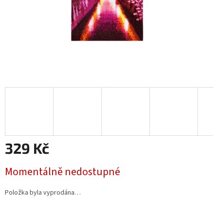
329 Kč
Měrná
Momentálně nedostupné
cena:
Položka byla vyprodána…