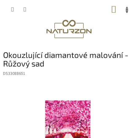
Přejít
NÁKUP
na
obsah
KOŠÍK
Okouzlující diamantové malování -
Růžový sad
DS33088651