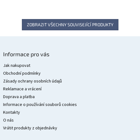
ZOBRAZIT VŠECHNY SOUVISEJÍCÍ PRODUKTY
Z
á
Informace pro vás
p
a
Jak nakupovat
t
Obchodní podmínky
í
Zásady ochrany osobních údajů
Reklamace a vrácení
Doprava a platba
Informace o používání souborů cookies
Kontakty
O nás
Vrátit produkty z objednávky