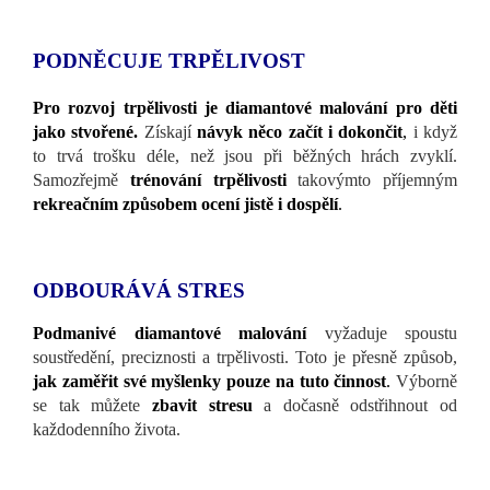
PODNĚCUJE TRPĚLIVOST
Pro rozvoj trpělivosti je diamantové malování pro děti
jako stvořené.
Získají
návyk něco začít i dokončit
,
i když
to trvá trošku déle, než jsou při běžných hrách zvyklí.
Samozřejmě
trénování trpělivosti
takovýmto příjemným
rekreačním způsobem ocení jistě i dospělí
.
ODBOURÁVÁ STRES
Podmanivé diamantové malování
vyžaduje spoustu
soustředění, preciznosti a trpělivosti. Toto je přesně způsob,
jak zaměřit své myšlenky pouze na tuto činnost
.
Výborně
se tak můžete
zbavit stresu
a dočasně odstřihnout od
každodenního života.