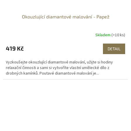
Okouzlující diamantové malování - Papež
Skladem
(>10 ks)
419 Kč
DETAIL
Vyzkoušejte okouzlující diamantové malování, užijte si hodiny
relaxační činnosti a sami si vytvoříte vlastní umělecké dílo z
drobných kamínků. Poutavé diamantové malování je...