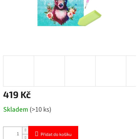
419 Kč
Měrná
Skladem
(>10 ks)
cena:
Přidat do košíku