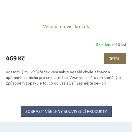
Veselý mluvící křeček
Skladem
(>10 ks)
469 Kč
DETAIL
Roztomilý mluvící křeček vám nabízí veselé chvíle zábavy a
upřímného smíchu pro celou rodinu. Veselým a zároveň směšným
způsobem zopakuje to, co od vás slyší. Zasmějte se - on...
ZOBRAZIT VŠECHNY SOUVISEJÍCÍ PRODUKTY
Z