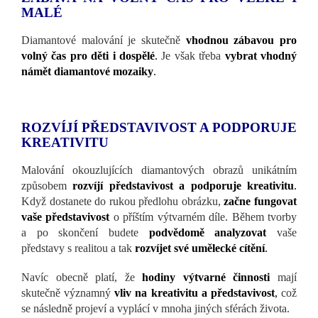
MALÉ
Diamantové malování je skutečně
vhodnou zábavou pro
volný čas pro děti i dospělé
.
Je však třeba
vybrat vhodný
námět diamantové mozaiky
.
ROZVÍJÍ PŘEDSTAVIVOST A PODPORUJE
KREATIVITU
Malování okouzlujících diamantových obrazů unikátním
způsobem
rozvíjí představivost a podporuje kreativitu
.
Když dostanete do rukou předlohu obrázku,
začne fungovat
vaše představivost
o příštím výtvarném díle. Během tvorby
a po skončení budete
podvědomě analyzovat
vaše
představy s realitou a tak
rozvíjet své umělecké cítění
.
Navíc obecně platí, že
hodiny výtvarné činnosti
mají
skutečně významný
vliv na kreativitu a představivost
,
což
se následně projeví a vyplácí v mnoha jiných sférách života.