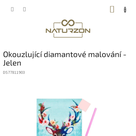
Přejít
NÁKUP
na
obsah
KOŠÍK
Okouzlující diamantové malování -
Jelen
DS77811903