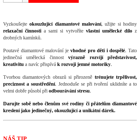
Vyzkoušejte
okouzlující diamantové malování
,
užijte si hodiny
relaxační činnosti
a sami si vytvoříte
vlastní umělecké dílo
z
drobných kamínků.
Poutavé diamantové malování je
vhodné pro děti i dospělé
.
Tato
jedinečná umělecká činnost
výrazně rozvíjí představivost,
kreativitu
a navíc přispívá
k rozvoji jemné motoriky
.
Tvorbou diamantových obrazů si přirozeně
trénujete trpělivost,
preciznost a soustředění
.
Jednoduše se při tvoření uklidníte a to
velmi dobře působí při
odbourávání stresu
.
Darujte sobě nebo členům své rodiny či přátelům diamantové
kreslení jako jedinečný, okouzlující a unikátní dárek.
NÁŠ TIP