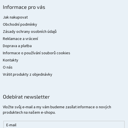
á
Informace pro vás
p
a
Jak nakupovat
t
Obchodní podmínky
í
Zásady ochrany osobních údajů
Reklamace a vrácení
Doprava a platba
Informace o používání souborů cookies
Kontakty
O nás
Vrátit produkty z objednávky
Odebírat newsletter
Vložte svůj e-mail a my vám budeme zasílat informace o nových
produktech na našem e-shopu.
E-mail