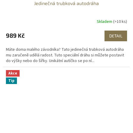
Jedinečná trubková autodráha
Skladem
(>10 ks)
989 Kč
DETAIL
Máte doma malého závodníka? Tato jedinečná trubková autodráha
mu zaručeně udělá radost. Tuto speciální dráhu si můžete postavit
do výšky nebo do šířky. Unikátní autíčko se po ní...
Akce
Tip