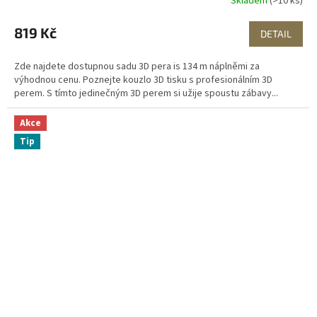
Skladem
(>10 ks)
819 Kč
DETAIL
Zde najdete dostupnou sadu 3D pera is 134 m náplněmi za
výhodnou cenu. Poznejte kouzlo 3D tisku s profesionálním 3D
perem. S tímto jedinečným 3D perem si užije spoustu zábavy...
Akce
Tip