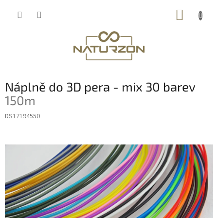
Přejít
NÁKUP
na
obsah
KOŠÍK
Náplně do 3D pera - mix 30 barev
150m
DS17194550