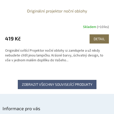
Originální projektor noční oblohy
Skladem
(>10 ks)
419 Kč
DETAIL
Originální svítící Projektor noční oblohy si zamilujete a už nikdy
nebudete chtít jinou lampičku. Krásné barvy, úchvatný design, to
vše v jednom malém doplňku do Vašeho...
ZOBRAZIT VŠECHNY SOUVISEJÍCÍ PRODUKTY
Z
á
Informace pro vás
p