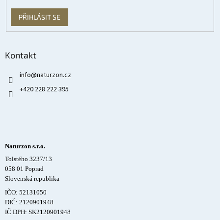
PŘIHLÁSIT SE
Kontakt
info
@
naturzon.cz
+420 228 222 395
Naturzon s.r.o.
Tolstého 3237/13
058 01 Poprad
Slovenská republika
IČO: 52131050
DIČ: 2120901948
IČ DPH: SK2120901948