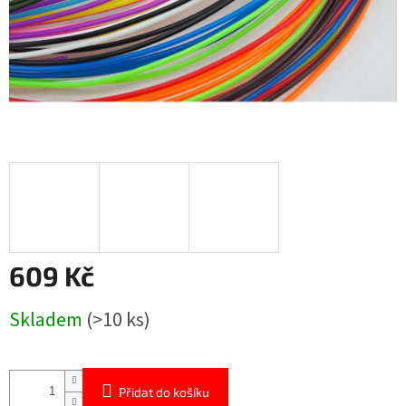
609 Kč
Měrná
Skladem
(>10 ks)
cena:
Přidat do košíku