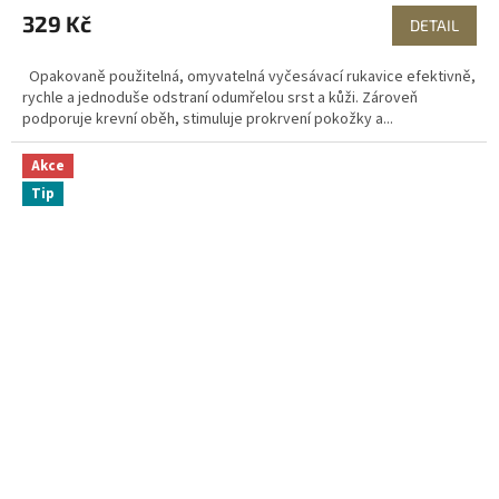
329 Kč
DETAIL
Opakovaně použitelná, omyvatelná vyčesávací rukavice efektivně,
rychle a jednoduše odstraní odumřelou srst a kůži. Zároveň
podporuje krevní oběh, stimuluje prokrvení pokožky a...
Akce
Tip