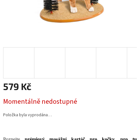
579 Kč
Měrná
Momentálně nedostupné
cena:
Položka byla vyprodána…
Poznejte
prémiový masážní kartáč pro kočky, pro tu