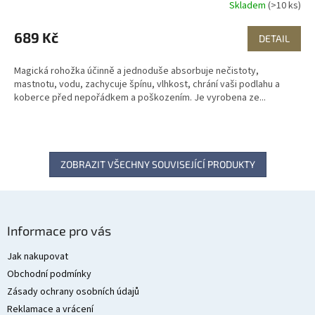
Skladem
(>10 ks)
689 Kč
DETAIL
Magická rohožka účinně a jednoduše absorbuje nečistoty,
mastnotu, vodu, zachycuje špínu, vlhkost, chrání vaši podlahu a
koberce před nepořádkem a poškozením. Je vyrobena ze...
ZOBRAZIT VŠECHNY SOUVISEJÍCÍ PRODUKTY
Z
á
Informace pro vás
p
a
Jak nakupovat
t
Obchodní podmínky
í
Zásady ochrany osobních údajů
Reklamace a vrácení