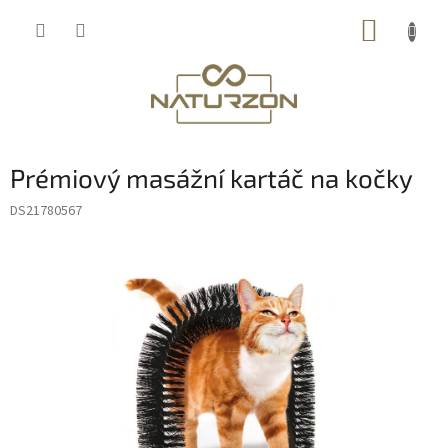
Přejít
NÁKUP
na
obsah
KOŠÍK
Prémiový masážní kartáč na kočky
DS21780567