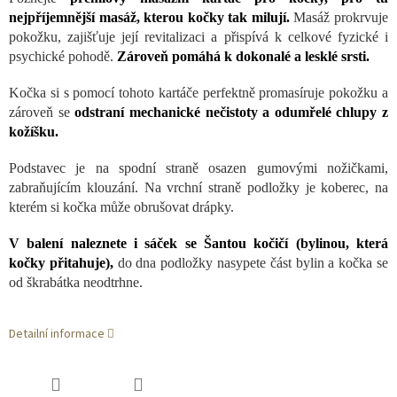
nejpříjemnější masáž, kterou kočky tak milují.
Masáž prokrvuje
pokožku, zajišťuje její revitalizaci a přispívá k celkové fyzické i
psychické pohodě.
Zároveň pomáhá k dokonalé a lesklé srsti.
Kočka si s pomocí tohoto kartáče perfektně promasíruje pokožku a
zároveň se
odstraní mechanické nečistoty a odumřelé chlupy z
kožíšku.
Podstavec je na spodní straně osazen gumovými nožičkami,
zabraňujícím klouzání. Na vrchní straně podložky je koberec, na
kterém si kočka může obrušovat drápky.
V balení naleznete i sáček se Šantou kočičí (bylinou, která
kočky přitahuje),
do dna podložky nasypete část bylin a kočka se
od škrabátka neodtrhne.
Detailní informace