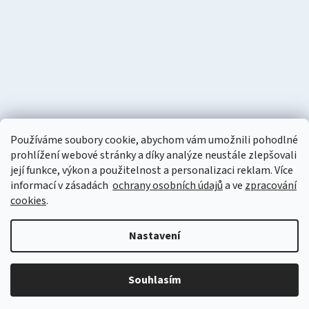
Používáme soubory cookie, abychom vám umožnili pohodlné
prohlížení webové stránky a díky analýze neustále zlepšovali
její funkce, výkon a použitelnost a personalizaci reklam. Více
informací v zásadách
ochrany osobních údajů
a ve
zpracování
cookies
.
Vytvořil Shoptet
Nastavení
Copyright 2026
Naturzon.cz
. Všechna práva vyhrazena.
Upravit
nastavení cookies
Souhlasím