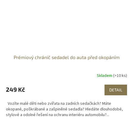
Prémiový chránič sedadel do auta před okopáním
Skladem
(>10 ks)
249 Kč
DETAIL
Vozíte malé děti nebo zvířata na zadních sedačkách? Máte
okopané, poškrábané a zašpiněné sedadla? Hledáte dlouhodobé,
stylové a odolné řešení na ochranu interiéru automobilu?...