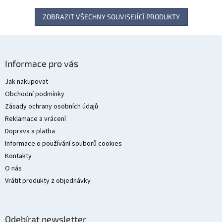
ZOBRAZIT VŠECHNY SOUVISEJÍCÍ PRODUKTY
Z
á
Informace pro vás
p
a
Jak nakupovat
t
Obchodní podmínky
í
Zásady ochrany osobních údajů
Reklamace a vrácení
Doprava a platba
Informace o používání souborů cookies
Kontakty
O nás
Vrátit produkty z objednávky
Odebírat newsletter