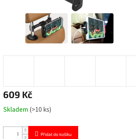
609 Kč
Měrná
Skladem
(>10 ks)
cena:
Přidat do košíku