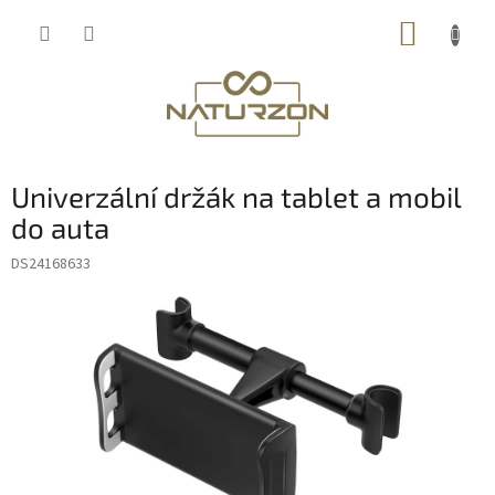
Přejít
NÁKUP
na
obsah
KOŠÍK
Univerzální držák na tablet a mobil
do auta
DS24168633