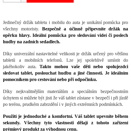
Jedinečný držák tabletu i mobilu do auta je unikátní pomůcka pro
všechny motoristy.
Bezpečně a účinně připevníte držák na
opěrku hlavy. Ideální pomůcka pro sledování videí či poslech
hudby na zadních sedadlech.
Díky univerzální nastavitelné velikosti je držák určený pro většinu
tabletů a mobilních telefonů. Lze jej spolehlivě umístit do
jakéhokoliv auta.
Takto mohou vaše děti nebo spolujezdci
sledovat tablet, poslouchat hudbu a jiné činnosti. Je ideálním
pomocníkem pro cestování nebo při odpočinku.
Díky nejkvalitnějším materiálům a speciálním bezpečnostním
úchytem si můžete být jisti že váš tablet zůstane v bezpečí i při jízdě
po terénu, prudkém zabrzdění i v jiných extrémních podmínkách.
Použití je jednoduché a komfortní. Váš tablet upevníte během
sekundy. Všechny tyto vlastnosti dělají z tohoto zařízení
prémiový produkt za výhodnou cenu.