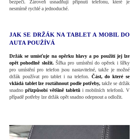
bezpečí. Zároveň usnadňují připnutí telefonu, které je
nesmírně rychlé a jednoduché.
JAK SE DRŽÁK NA TABLET A MOBIL DO
AUTA POUŽÍVÁ
Držák se umísťuje na opěrku hlavy a po použití jej lze
opět pohodlně složit.
Šířka pro umístění do opěrek i šířky
pro umístění pro telefon jsou nastavitelné, takže je možné
držák používat pro tablet i na telefon.
Část, do které se
vkládá tablet lze roztáhnout podle potřeby,
takže se držák
snadno
přizpůsobí většině tabletů
i mobilních telefonů. V
případě potřeby lze držák opět snadno odepnout a odložit.