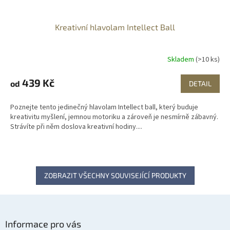
Kreativní hlavolam Intellect Ball
Skladem
(>10 ks)
439 Kč
od
DETAIL
Poznejte tento jedinečný hlavolam Intellect ball, který buduje
kreativitu myšlení, jemnou motoriku a zároveň je nesmírně zábavný.
Strávíte při něm doslova kreativní hodiny....
ZOBRAZIT VŠECHNY SOUVISEJÍCÍ PRODUKTY
Z
á
Informace pro vás