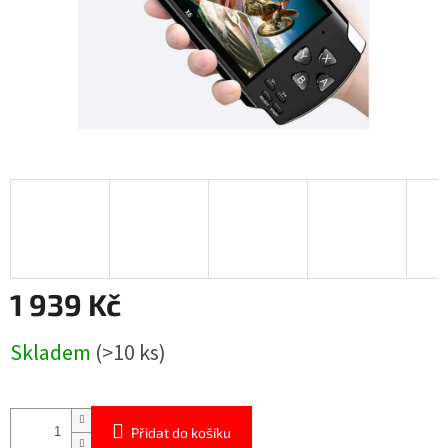
1 939 Kč
Měrná
Skladem
(>10 ks)
cena:
Přidat do košíku