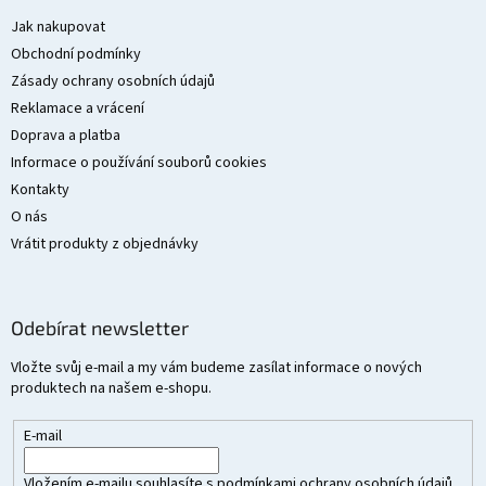
p
a
Jak nakupovat
t
Obchodní podmínky
í
Zásady ochrany osobních údajů
Reklamace a vrácení
Doprava a platba
Informace o používání souborů cookies
Kontakty
O nás
Vrátit produkty z objednávky
Odebírat newsletter
Vložte svůj e-mail a my vám budeme zasílat informace o nových
produktech na našem e-shopu.
E-mail
Vložením e-mailu souhlasíte s
podmínkami ochrany osobních údajů