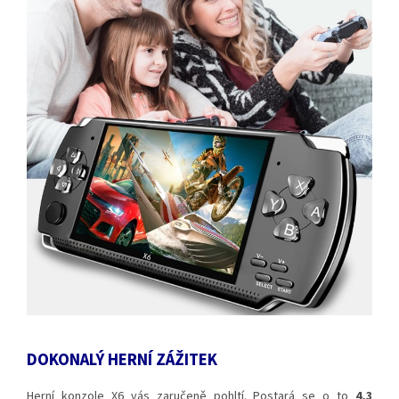
DOKONALÝ HERNÍ ZÁŽITEK
Herní konzole X6 vás zaručeně pohltí. Postará se o to
4,3