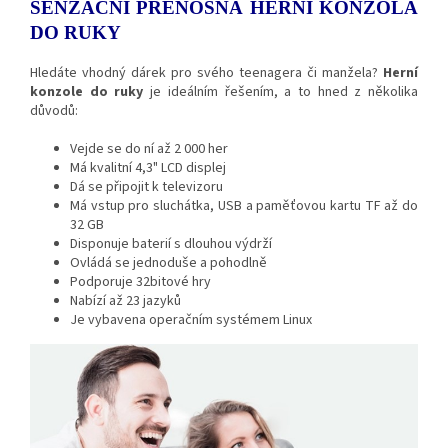
SENZAČNÍ PŘENOSNÁ HERNÍ KONZOLA
DO RUKY
Hledáte vhodný dárek pro svého teenagera či manžela?
Herní
konzole do ruky
je ideálním řešením, a to hned z několika
důvodů:
Vejde se do ní až 2 000 her
Má kvalitní 4,3" LCD displej
Dá se připojit k televizoru
Má vstup pro sluchátka, USB a paměťovou kartu TF až do
32 GB
Disponuje baterií s dlouhou výdrží
Ovládá se jednoduše a pohodlně
Podporuje 32bitové hry
Nabízí až 23 jazyků
Je vybavena operačním systémem Linux