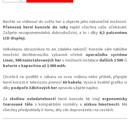
Nechte se vtáhnout do světa her a objevte jeho nekonečné možnosti.
Přenosná herní konzole do ruky
naplní všechna vaše očekávání.
Zažijete nezapomenutelná dobrodružství, a to i díky
4,3 palcovému
LCD displeji.
Velkolepou obrazovkou to ani zdaleka nekončí. Konzole vám nabídne
množství dechberoucího vybavení včetně
operačního systému
Linux, 500 nainstalovaných her
s možností instalace
dalších 1 500
či
baterie s kapacitou až 1 000 mAh.
Chcete-li se podělit o zábavu se svou rodinou nebo přáteli, připojte
herní konzoli k televizoru pomocí
AV kabelu.
Vysoce kvalitní grafiku si
díky
podpoře 32bitových her
opravdu užijete naplno.
Za
skvělou ovladatelností
herní konzole X6 stojí
ergonomicky
tvarované tělo
s kompaktními rozměry a
nízkou hmotností.
Má
všechny předpoklady k tomu, aby vás doprovázela i na cestách.