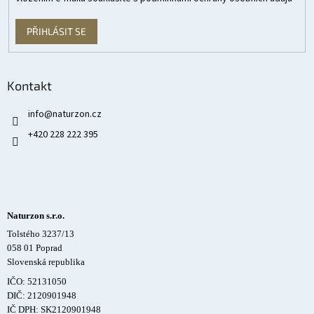
PŘIHLÁSIT SE
Kontakt
info
@
naturzon.cz
+420 228 222 395
Naturzon s.r.o.
Tolstého 3237/13
058 01 Poprad
Slovenská republika
IČO: 52131050
DIČ: 2120901948
IČ DPH: SK2120901948