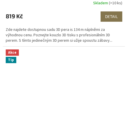
Skladem
(>10 ks)
819 Kč
DETAIL
Zde najdete dostupnou sadu 3D pera is 134 m náplněmi za
výhodnou cenu. Poznejte kouzlo 3D tisku s profesionálním 3D
perem. S tímto jedinečným 3D perem si užije spoustu zábavy...
Akce
Tip