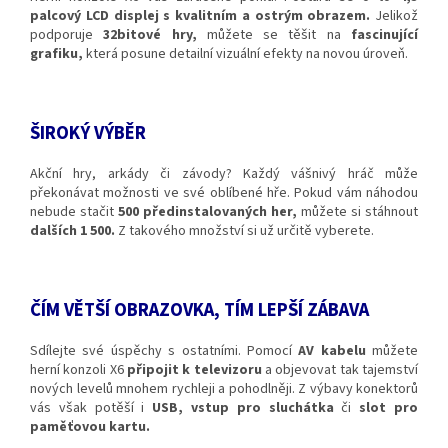
palcový LCD displej s kvalitním a ostrým obrazem.
Jelikož
podporuje
32bitové hry,
můžete se těšit na
fascinující
grafiku,
která posune detailní vizuální efekty na novou úroveň.
ŠIROKÝ VÝBĚR
Akční hry, arkády či závody? Každý vášnivý hráč může
překonávat možnosti ve své oblíbené hře. Pokud vám náhodou
nebude stačit
500 předinstalovaných her,
můžete si stáhnout
dalších 1 500.
Z takového množství si už určitě vyberete.
ČÍM VĚTŠÍ OBRAZOVKA, TÍM LEPŠÍ ZÁBAVA
Sdílejte své úspěchy s ostatními. Pomocí
AV kabelu
můžete
herní konzoli X6
připojit k televizoru
a objevovat tak tajemství
nových levelů mnohem rychleji a pohodlněji. Z výbavy konektorů
vás však potěší i
USB, vstup pro sluchátka
či
slot pro
paměťovou kartu.