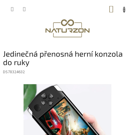
Přejít
NÁKUP
na
obsah
KOŠÍK
Jedinečná přenosná herní konzola
do ruky
DS78324632