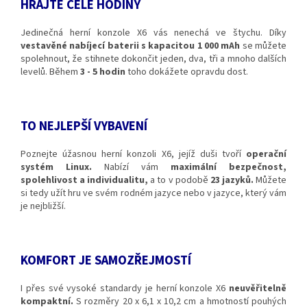
HRAJTE CELÉ HODINY
Jedinečná herní konzole X6 vás nenechá ve štychu. Díky
vestavěné nabíjecí baterii s kapacitou 1 000 mAh
se můžete
spolehnout, že stihnete dokončit jeden, dva, tři a mnoho dalších
levelů. Během
3 - 5 hodin
toho dokážete opravdu dost.
TO NEJLEPŠÍ VYBAVENÍ
Poznejte úžasnou herní konzoli X6, jejíž duši tvoří
operační
systém Linux.
Nabízí vám
maximální bezpečnost,
spolehlivost a individualitu,
a to v podobě
23 jazyků.
Můžete
si tedy užít hru ve svém rodném jazyce nebo v jazyce, který vám
je nejbližší.
KOMFORT JE SAMOZŘEJMOSTÍ
I přes své vysoké standardy je herní konzole X6
neuvěřitelně
kompaktní.
S rozměry 20 x 6,1 x 10,2 cm a hmotností pouhých