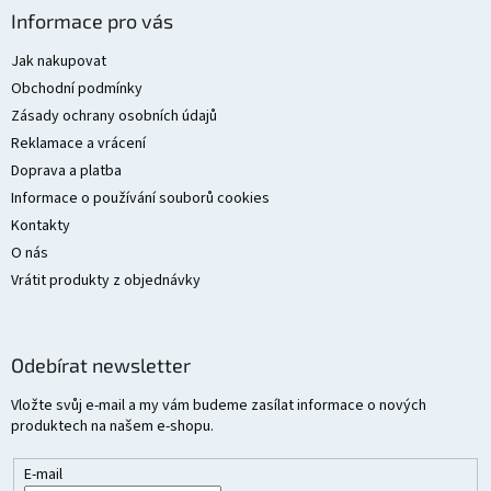
á
Informace pro vás
p
a
Jak nakupovat
t
Obchodní podmínky
í
Zásady ochrany osobních údajů
Reklamace a vrácení
Doprava a platba
Informace o používání souborů cookies
Kontakty
O nás
Vrátit produkty z objednávky
Odebírat newsletter
Vložte svůj e-mail a my vám budeme zasílat informace o nových
produktech na našem e-shopu.
E-mail