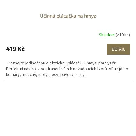
Účinná plácačka na hmyz
Skladem
(>10 ks)
419 Kč
DETAIL
Poznejte jedinečnou elektrickou plácačku - hmyzí paralyzér.
Perfektní nástroj k odstranění všech nežádoucích tvorů. Ať už jde o
komáry, mouchy, motýli, osy, pavouci a jiný...