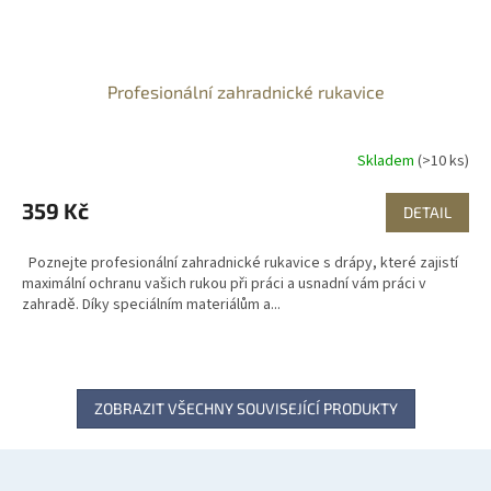
Profesionální zahradnické rukavice
Skladem
(>10 ks)
359 Kč
DETAIL
Poznejte profesionální zahradnické rukavice s drápy, které zajistí
maximální ochranu vašich rukou při práci a usnadní vám práci v
zahradě. Díky speciálním materiálům a...
ZOBRAZIT VŠECHNY SOUVISEJÍCÍ PRODUKTY
Z