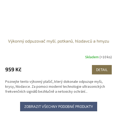
Výkonný odpuzovač myší, potkanů, hlodavců a hmyzu
Skladem
(>10 ks)
959 Kč
DETAIL
Poznejte tento výkonný plašič, který dokonale odpuzuje myši,
krysy, hlodavce. Za pomoci moderní technologie ultrasonických
frekvenčních signálů bezhlučně a netoxicky ochrání...
ZOBRAZIT VŠECHNY PODOBNÉ PRODUKTY