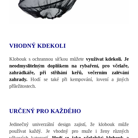
VHODNÝ KDEKOLI
Klobouk s ochrannou síťkou můžete
využívat kdekoli. Je
neodmyslitelným doplňkem na rybaření, pro včelaře,
zahrádkáře, při stříhání keřů, večerním zalévání
zahrady.
Hodí se také při kempování, lovení a jiných
příležitostech.
URČENÝ PRO KAŽDÉHO
Jedinečný univerzální design zajistí, že klobouk může
používat každý. Je vhodný pro muže i ženy různých
věkových kategorií.
Hodí se jako včelařský klobouk a