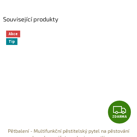
Související produkty
Akce
Tip
Z
ZDARMA
D
Pětbalení - Multifunkční pěstitelský pytel na pěstování
A