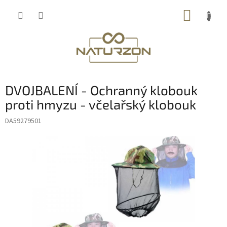
Přejít
NÁKUP
na
obsah
KOŠÍK
DVOJBALENÍ - Ochranný klobouk
proti hmyzu - včelařský klobouk
DA59279501