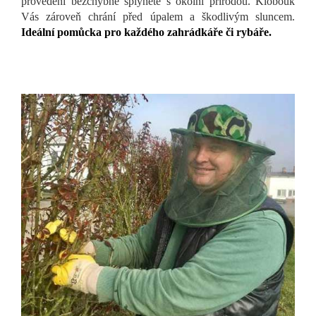
provedení bezchybně splynete s okolní přírodou. Klobouk
Vás zároveň chrání před úpalem a škodlivým sluncem.
Ideální pomůcka pro každého zahrádkáře či rybáře.