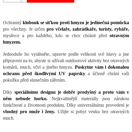
Ochranný
klobouk se síťkou proti hmyzu je jedinečná pomůcka
pro všechny. Je určen
pro včelaře, zahrádkáře, turisty, rybáře,
myslivce a pro každého, kdo se chce chránit před
otravným
hmyzem.
Jednoduše ho vytáhněte, upravte podle velikosti své hlavy a jste
připraveni na to, abyste si užívali outdoorové aktivity bez otravných
komárů, much, včel a jiného hmyzu.
Poskytne vám i dokonalou
ochranu před škodlivými UV paprsky
a účinně chrání vaši
pokožku před slunečním zářením.
Díky
speciálnímu designu je dobře prodyšný a proto vám v
něm nebude horko.
Nejkvalitnější materiály jsou zárukou
funkčnosti a životnosti produktu. Díky univerzálnímu provedení je
vhodný pro muže i ženy.
Užijte si pobyt venku bez otravných
much.