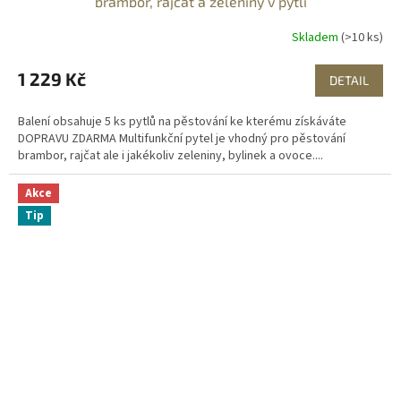
brambor, rajčat a zeleniny v pytli
R
Skladem
(>10 ks)
M
1 229 Kč
DETAIL
A
Balení obsahuje 5 ks pytlů na pěstování ke kterému získáváte
DOPRAVU ZDARMA Multifunkční pytel je vhodný pro pěstování
brambor, rajčat ale i jakékoliv zeleniny, bylinek a ovoce....
Akce
Tip