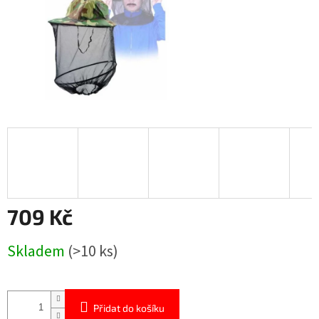
709 Kč
Měrná
Skladem
(>10 ks)
cena:
Přidat do košíku